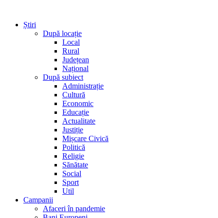
Știri
După locație
Local
Rural
Județean
Național
După subiect
Administrație
Cultură
Economic
Educație
Actualitate
Justiție
Mișcare Civică
Politică
Religie
Sănătate
Social
Sport
Util
Campanii
Afaceri în pandemie
Bani Europeni