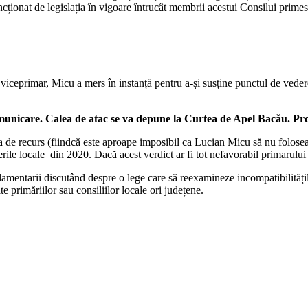
cționat de legislația în vigoare întrucât membrii acestui Consilui prime
iceprimar, Micu a mers în instanță pentru a-și susține punctul de vedere
omunicare. Calea de atac se va depune la Curtea de Apel Bacău. Pr
 de recurs (fiindcă este aproape imposibil ca Lucian Micu să nu foloseas
alegerile locale din 2020. Dacă acest verdict ar fi tot nefavorabil primar
parlamentarii discutând despre o lege care să reexamineze incompatibilități
te primăriilor sau consiliilor locale ori județene.