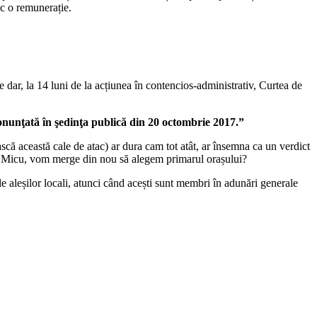
sc o remunerație.
 dar, la 14 luni de la acțiunea în contencios-administrativ, Curtea de
onunţată în şedinţa publică din 20 octombrie 2017.”
că această cale de atac) ar dura cam tot atât, ar însemna ca un verdict
ului Micu, vom merge din nou să alegem primarul orașului?
le aleșilor locali, atunci când acești sunt membri în adunări generale