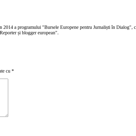
 în 2014 a programului "Bursele Europene pentru Jurnaliști în Dialog", co
Reporter și blogger european".
ate cu
*