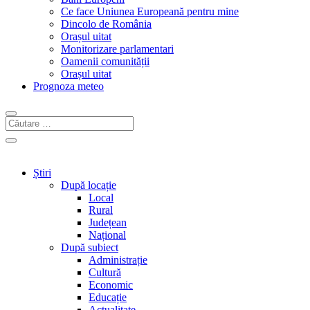
Ce face Uniunea Europeană pentru mine
Dincolo de România
Orașul uitat
Monitorizare parlamentari
Oamenii comunității
Orașul uitat
Prognoza meteo
Știri
După locație
Local
Rural
Județean
Național
După subiect
Administrație
Cultură
Economic
Educație
Actualitate