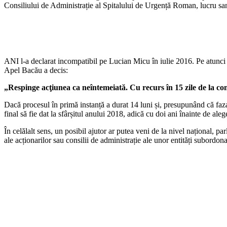
Consiliului de Administrație al Spitalului de Urgență Roman, lucru san
ANI l-a declarat incompatibil pe Lucian Micu în iulie 2016. Pe atunci v
Apel Bacău a decis:
„Respinge acţiunea ca neîntemeiată. Cu recurs în 15 zile de la c
Dacă procesul în primă instanță a durat 14 luni și, presupunând că faza
final să fie dat la sfârșitul anului 2018, adică cu doi ani înainte de 
În celălalt sens, un posibil ajutor ar putea veni de la nivel național, 
ale acționarilor sau consilii de administrație ale unor entități subordona