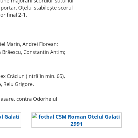
ne majorării scorului, șutul lui
portar. Oțelul stabilește scorul
or final 2-1.
iel Marin, Andrei Florean;
an Brăescu, Constantin Antim;
lex Crăciun (intră în min. 65),
, Relu Grigore.
asare, contra Odorheiul