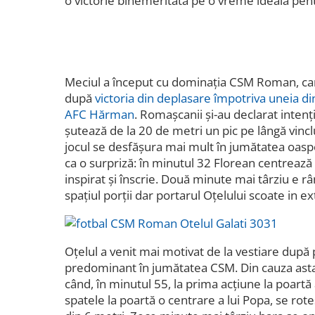
o victorie binemeritată pe o vreme ideală pent
Meciul a început cu dominația CSM Roman, ca
după
victoria din deplasare împotriva uneia di
AFC Hărman
. Romașcanii și-au declarat intenț
șutează de la 20 de metri un pic pe lângă vinclul
jocul se desfășura mai mult în jumătatea oaspeț
ca o surpriză: în minutul 32 Florean centrează
inspirat și înscrie. Două minute mai târziu e r
spațiul porții dar portarul Oțelului scoate in e
Oțelul a venit mai motivat de la vestiare după
predominant în jumătatea CSM. Din cauza asta 
când, în minutul 55, la prima acțiune la poartă
spatele la poartă o centrare a lui Popa, se rot