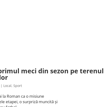
primul meci din sezon pe terenul
lor
|
Local
,
Sport
lui la Roman ca o misiune
le etapei, o surpriză muncită și