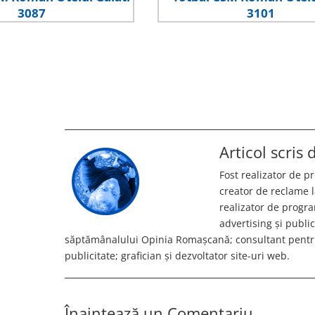
Articol scris
Fost realizator de 
creator de reclame l
realizator de progr
advertising și publi
săptămânalului Opinia Romașcană; consultant pentru
publicitate; grafician și dezvoltator site-uri web.
Înaintează un Comentariu