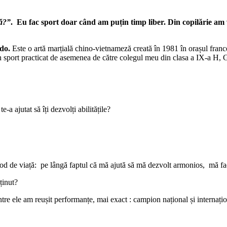
ță?”
. Eu fac sport doar când am puțin timp liber. Din copilărie am v
do.
Este o artă marțială chino-vietnameză creată în 1981 în orașul fra
d un sport practicat de asemenea de către colegul meu din clasa a IX-a H
a ajutat să îți dezvolți abilitățile?
 de viață: pe lângă faptul că mă ajută să mă dezvolt armonios, mă face s
ținut?
ntre ele am reușit performanțe, mai exact : campion național și internați