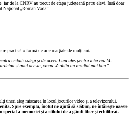
e, iar de la CNRV au trecut de etapa județeană patru elevi, însă doar
egiul Național „Roman Vodă”
re practică o formă de arte marțiale de mulți ani.
ntru ceilalți colegi și de aceea l-am ales pentru interviu. M-
rticipa și anul acesta, vreau să obțin un rezultat mai bun
.”
ți tineri aleg mișcarea în locul jocurilor video și a televizorului.
nită. Spre exemplu, înotul ne ajută să slăbim, ne întărește oasele
special a memoriei și a stilului de a gândi liber și echilibrat.