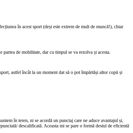
ecțiunea în acest sport (deși este extrem de mult de muncă!), chiar
artea de mobilitate, dar cu timpul se va rezolva și acesta.
rt, astfel încât la un moment dat să o pot împărtăși altor copii și
 suntem în teren, ni se acordă un punctaj care ne aduce avantajul și,
epunctată/ descalificată. Aceasta mi se pare o formă destul de eficientă