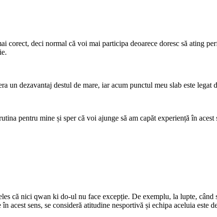
ai corect, deci normal că voi mai participa deoarece doresc să ating perf
ie.
 un dezavantaj destul de mare, iar acum punctul meu slab este legat de p
na pentru mine și sper că voi ajunge să am capăt experiență în acest spo
nțeles că nici qwan ki do-ul nu face excepție. De exemplu, la lupte, când
în acest sens, se consideră atitudine nesportivă și echipa aceluia este d