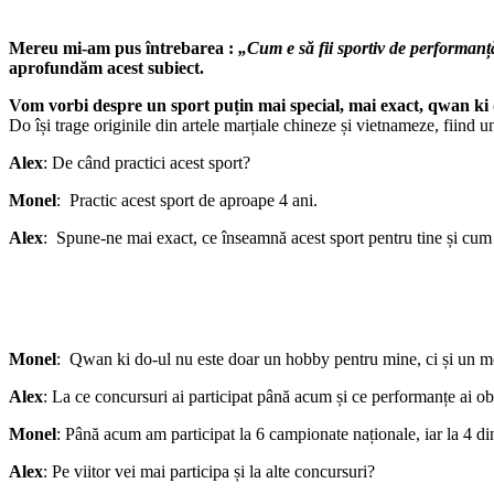
Mereu mi-am pus întrebarea :
„Cum e să fii sportiv de performan
aprofundăm acest subiect.
Vom vorbi despre un sport puțin mai special, mai exact, qwan ki 
Do își trage originile din artele marțiale chineze și vietnameze, fiin
Alex
: De când practici acest sport?
Monel
: Practic acest sport de aproape 4 ani.
Alex
: Spune-ne mai exact, ce înseamnă acest sport pentru tine și cum te-
Monel
: Qwan ki do-ul nu este doar un hobby pentru mine, ci și un mod
Alex
: La ce concursuri ai participat până acum și ce performanțe ai ob
Monel
: Până acum am participat la 6 campionate naționale, iar la 4 di
Alex
: Pe viitor vei mai participa și la alte concursuri?