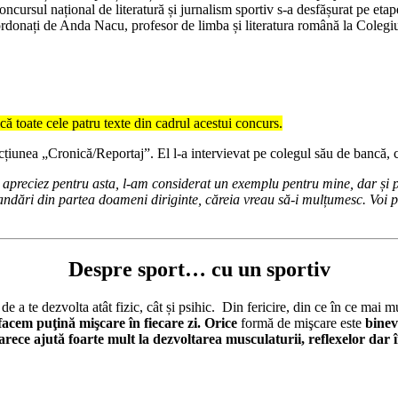
ursul național de literatură și jurnalism sportiv s-a desfășurat pe etap
 coordonați de Anda Nacu, profesor de limba și literatura română la Col
ică toate cele patru texte din cadrul acestui concurs.
unea „Cronică/Reportaj”. El l-a intervievat pe colegul său de bancă, ca
 apreciez pentru asta, l-am considerat un exemplu pentru mine, dar și pe
dări din partea doameni diriginte, căreia vreau să-i mulțumesc. Voi pa
Despre sport… cu un sportiv
 a te dezvolta atât fizic, cât și psihic. Din fericire, din ce în ce mai mul
 facem puţină mişcare în fiecare zi. Orice
formă de mişcare este
bineve
rece ajută foarte mult la dezvoltarea musculaturii, reflexelor dar în 