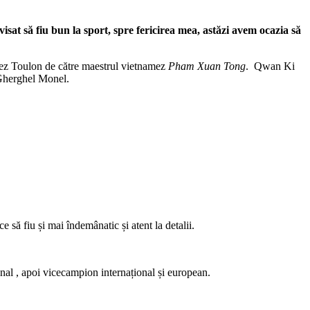
isat să fiu bun la sport, spre fericirea mea, astăzi avem ocazia să
ncez Toulon de către maestrul vietnamez
Pham Xuan Tong
. Qwan Ki
, Gherghel Monel.
ă fiu și mai îndemânatic și atent la detalii.
onal , apoi vicecampion internațional și european.