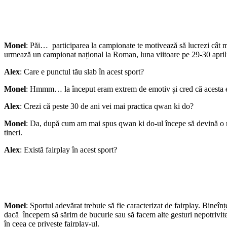
Monel
: Păi… participarea la campionate te motivează să lucrezi cât m
urmează un campionat național la Roman, luna viitoare pe 29-30 april
Alex
: Care e punctul tău slab în acest sport?
Monel
: Hmmm… la început eram extrem de emotiv și cred că acesta era
Alex
: Crezi că peste 30 de ani vei mai practica qwan ki do?
Monel
: Da, după cum am mai spus qwan ki do-ul începe să devină o ruti
tineri.
Alex
: Există fairplay în acest sport?
Monel
: Sportul adevărat trebuie să fie caracterizat de fairplay. Bineî
dacă începem să sărim de bucurie sau să facem alte gesturi nepotrivite 
în ceea ce privește fairplay-ul.