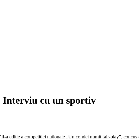
Interviu cu un sportiv
I-a ediție a competiției naționale „Un condei numit fair-play”, concu