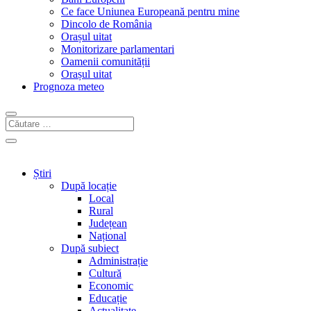
Ce face Uniunea Europeană pentru mine
Dincolo de România
Orașul uitat
Monitorizare parlamentari
Oamenii comunității
Orașul uitat
Prognoza meteo
Știri
După locație
Local
Rural
Județean
Național
După subiect
Administrație
Cultură
Economic
Educație
Actualitate