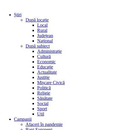
Știri
După locație
Local
Rural
Județean
Național
După subiect
Administrație
Cultură
Economic
Educație
Actualitate
Justiție
Mișcare Civică
Politică
Religie
Sănătate
Social
Sport
Util
Campanii
Afaceri în pandemie
Bani Europeni