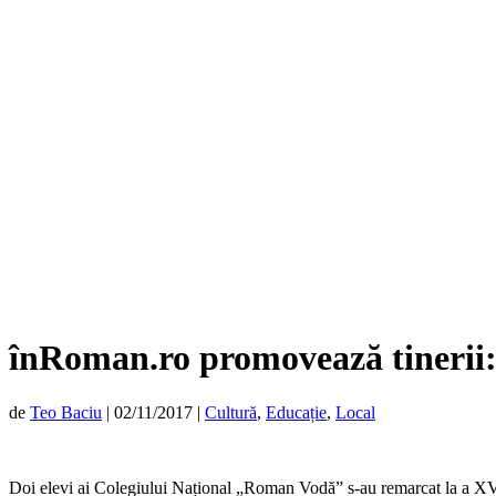
înRoman.ro promovează tinerii: 
de
Teo Baciu
|
02/11/2017
|
Cultură
,
Educație
,
Local
Doi elevi ai Colegiului Național „Roman Vodă” s-au remarcat la a XVI