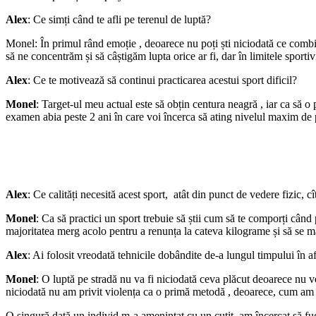
Alex
: Ce simți când te afli pe terenul de luptă?
Monel: În primul rând emoție , deoarece nu poți ști niciodată ce combin
să ne concentrăm și să câștigăm lupta orice ar fi, dar în limitele sportivi
Alex
: Ce te motivează să continui practicarea acestui sport dificil?
Monel
: Target-ul meu actual este să obțin centura neagră , iar ca să 
examen abia peste 2 ani în care voi încerca să ating nivelul maxim de 
Alex
: Ce calități necesită acest sport, atât din punct de vedere fizic, cî
Monel
: Ca să practici un sport trebuie să știi cum să te comporți când 
majoritatea merg acolo pentru a renunța la cateva kilograme și să se mai
Alex
: Ai folosit vreodată tehnicile dobândite de-a lungul timpului în af
Monel
: O luptă pe stradă nu va fi niciodată ceva plăcut deoarece nu ve
niciodată nu am privit violența ca o primă metodă , deoarece, cum am sp
O singură dată un individ m-a amenințat cu un cuțit, am încercat să fu