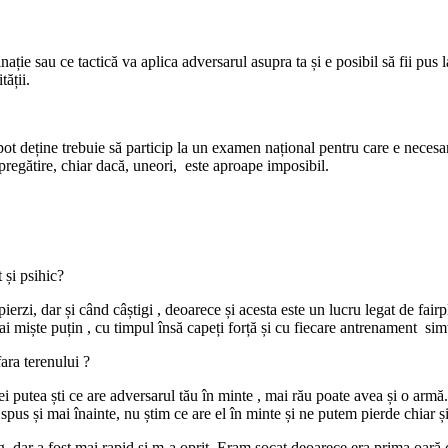
ație sau ce tactică va aplica adversarul asupra ta și e posibil să fii pu
tății.
o pot deține trebuie să particip la un examen național pentru care e nec
pregătire, chiar dacă, uneori, este aproape imposibil.
t și psihic?
pierzi, dar și când câștigi , deoarece și acesta este un lucru legat de fai
 miște puțin , cu timpul însă capeți forță și cu fiecare antrenament simți 
ara terenului ?
i putea ști ce are adversarul tău în minte , mai rău poate avea și o armă.
us și mai înainte, nu știm ce are el în minte și ne putem pierde chiar și
g, dar a fost mai rapid și m-a oprit. Eram șocat deoarece era prima oară