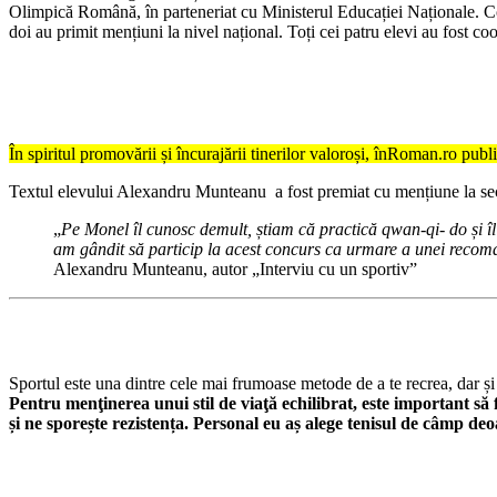
Olimpică Română, în parteneriat cu Ministerul Educației Naționale. Conc
doi au primit mențiuni la nivel național. Toți cei patru elevi au fost
În spiritul promovării și încurajării tinerilor valoroși, înRoman.ro publ
Textul elevului Alexandru Munteanu a fost premiat cu mențiune la secți
„
Pe Monel îl cunosc demult, știam că practică qwan-qi- do și îl
am gândit să particip la acest concurs ca urmare a unei recoman
Alexandru Munteanu, autor „Interviu cu un sportiv”
Sportul este una dintre cele mai frumoase metode de a te recrea, dar și de
Pentru menţinerea unui stil de viaţă echilibrat, este important să
și ne sporește rezistența. Personal eu aș alege tenisul de câmp deoa