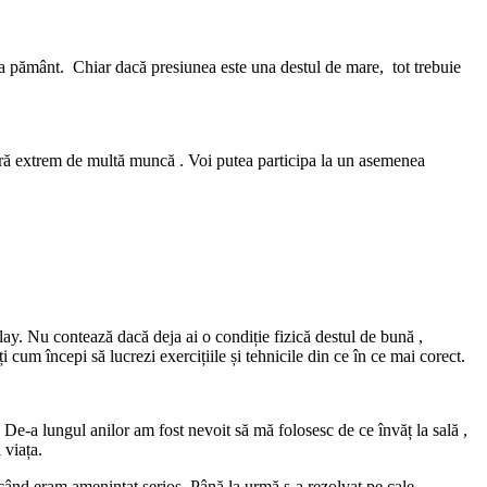
s la pământ. Chiar dacă presiunea este una destul de mare, tot trebuie
esară extrem de multă muncă . Voi putea participa la un asemenea
rplay. Nu contează dacă deja ai o condiție fizică destul de bună ,
cum începi să lucrezi exercițiile și tehnicile din ce în ce mai corect.
 De-a lungul anilor am fost nevoit să mă folosesc de ce învăț la sală ,
 viața.
 când eram amenințat serios. Până la urmă s-a rezolvat pe cale