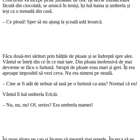
făcută din ciocolată, se aruncă în teniși, își luă haina și umbrela și
ieși ca o tornadă din casă.
– Ce plouă! Sper să nu ajung la școală udă leoarcă.
Făcu două-trei sărituri prin bălțile de ploaie și se îndreptă spre alee.
Vântul se înteți din ce în ce mai tare. Din ploaia inofensivă de mai
devreme se făcu o furtună. Stropii de ploaie erau mari și grei. Îți era
aproape imposibil să vezi ceva. Nu era nimeni pe stradă.
– Cine ar fi atât de nebun să iasă pe o furtună ca asta? Normal că eu!
Vântul îi luă umbrela Ericăi.
– Nu, nu, nu! Of, serios? Era umbrela mamei!
Își puse gluga pe cap și începu să meargă mai repede. Încerca să se