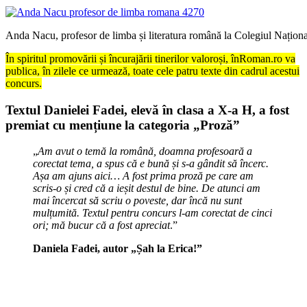
Anda Nacu, profesor de limba și literatura română la Colegiul Nați
În spiritul promovării și încurajării tinerilor valoroși, înRoman.ro va
publica, în zilele ce urmează, toate cele patru texte din cadrul acestui
concurs.
Textul Danielei Fadei, elevă în clasa a X-a H, a fost
premiat cu mențiune la categoria „Proză”
„
Am avut o temă la română, doamna profesoară
a
corectat tema, a spus că e bună și s-a gândit să încerc.
Așa am ajuns aici… A fost prima proză pe care am
scris-o și cred că a ieșit destul de bine. De atunci am
mai încercat să scriu o poveste, dar încă nu sunt
mulțumită. Textul pentru concurs l-am corectat de cinci
ori; mă bucur că a fost apreciat
.”
Daniela Fadei, autor „Șah la Erica!”