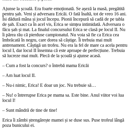
Ajunse la școală. Era foarte emoționată. Se așeză la masă, pregătită
pentru șah. Veni și adversara Ericăi. O fată înaltă, tot de vreo 16 ani.
Îsi dădură mâna și jocul începu. Pionii începură să cadă de pe tabla
de șah. Exact ca în acel vis, Erica se simțea intimidată. Adversara o
făcu șah și mat. La finalul concursului Erica se clasă pe locul II. Nu
îi părea rău că pierduse campionatul. Nu voia să fie ca Erica cea
îmbrăcată în negru, care dorea să căștige. Îi trebuia mai mult
antrenament. Câștigă un trofeu. Nu era la fel de mare ca acela pentru
locul I, dar locul II însemna că este aproape de perfecțiune. Trebuia
să lucreze mai mult. Plecă de la școală și ajunse acasă.
– Cum a fost la concurs? o întrebă mama Ericăi
– Am luat locul II.
– Nu-i nimic, Erica! E doar un joc. Nu trebuie să…
– Nu! o întrerupse Erica pe mama sa. Este bine. Anul viitor voi lua
locul I!
– Sunt mândră de tine de tine!
Erica îi zâmbi ștrengărește mamei și se duse sus. Puse trofeul lângă
poza bunicului ei.