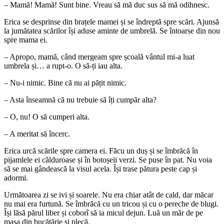
– Mamă! Mamă! Sunt bine. Vreau să mă duc sus să mă odihnesc.
Erica se desprinse din brațele mamei și se îndreptă spre scări. Ajunsă
la jumătatea scărilor își aduse aminte de umbrelă. Se întoarse din nou
spre mama ei.
– Apropo, mamă, când mergeam spre școală vântul mi-a luat
umbrela și… a rupt-o. O să-ți iau alta.
– Nu-i nimic. Bine că nu ai pățit nimic.
– Asta înseamnă că nu trebuie să îți cumpăr alta?
– O, nu! O să cumperi alta.
– A meritat să încerc.
Erica urcă scările spre camera ei. Făcu un duș și se îmbrăcă în
pijamlele ei călduroase și în botoșeii verzi. Se puse în pat. Nu voia
să se mai gândească la visul acela. Își trase pătura peste cap și
adormi.
Următoarea zi se ivi și soarele. Nu era chiar atât de cald, dar măcar
nu mai era furtună. Se îmbrăcă cu un tricou și cu o pereche de blugi.
Își lăsă părul liber și coborî să ia micul dejun. Luă un măr de pe
masa din bucătărie și plecă.