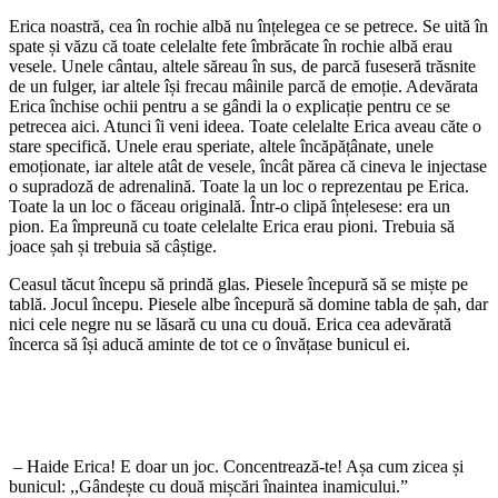
Erica noastră, cea în rochie albă nu înțelegea ce se petrece. Se uită în
spate și văzu că toate celelalte fete îmbrăcate în rochie albă erau
vesele. Unele cântau, altele săreau în sus, de parcă fuseseră trăsnite
de un fulger, iar altele își frecau mâinile parcă de emoție. Adevărata
Erica închise ochii pentru a se gândi la o explicație pentru ce se
petrecea aici. Atunci îi veni ideea. Toate celelalte Erica aveau căte o
stare specifică. Unele erau speriate, altele încăpățânate, unele
emoționate, iar altele atât de vesele, încât părea că cineva le injectase
o supradoză de adrenalină. Toate la un loc o reprezentau pe Erica.
Toate la un loc o făceau originală. Într-o clipă înțelesese: era un
pion. Ea împreună cu toate celelalte Erica erau pioni. Trebuia să
joace șah și trebuia să câștige.
Ceasul tăcut începu să prindă glas. Piesele începură să se miște pe
tablă. Jocul începu. Piesele albe începură să domine tabla de șah, dar
nici cele negre nu se lăsară cu una cu două. Erica cea adevărată
încerca să își aducă aminte de tot ce o învățase bunicul ei.
– Haide Erica! E doar un joc. Concentrează-te! Așa cum zicea și
bunicul: ,,Gândește cu două mișcări înaintea inamicului.”