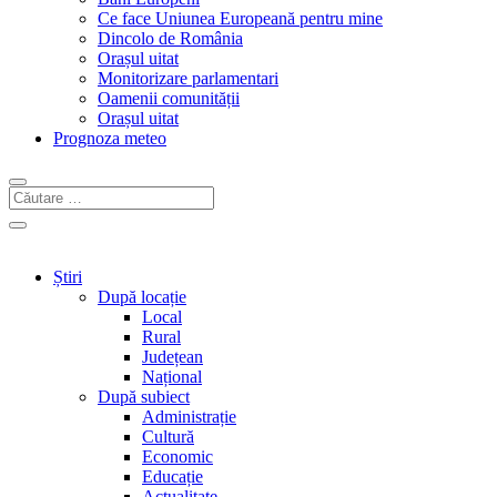
Ce face Uniunea Europeană pentru mine
Dincolo de România
Orașul uitat
Monitorizare parlamentari
Oamenii comunității
Orașul uitat
Prognoza meteo
Știri
După locație
Local
Rural
Județean
Național
După subiect
Administrație
Cultură
Economic
Educație
Actualitate