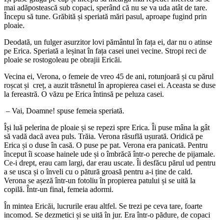
mai adăpostească sub copaci, sperând că nu se va uda atât de tare.
Începu să tune. Grăbită și speriată mări pasul, aproape fugind prin
ploaie.
Deodată, un fulger asurzitor lovi pământul în fața ei, dar nu o atinse
pe Erica. Speriată a leșinat în fața casei unei vecine. Stropi reci de
ploaie se rostogoleau pe obrajii Ericăi.
Vecina ei, Verona, o femeie de vreo 45 de ani, rotunjoară și cu părul
roșcat și creț, a auzit trăsnetul în apropierea casei ei. Aceasta se duse
la fereastră. O văzu pe Erica întinsă pe peluza casei.
– Vai, Doamne! spuse femeia speriată.
Își luă pelerina de ploaie și se repezi spre Erica. Îi puse mâna la gât
să vadă dacă avea puls. Trăia. Verona răsuflă ușurată. Oridică pe
Erica și o duse în casă. O puse pe pat. Verona era panicată. Pentru
început îi scoase hainele ude și o îmbrăcă într-o pereche de pijamale.
Ce-i drept, erau cam largi, dar erau uscate. Îi desfăcu părul ud pentru
a se usca și o înveli cu o pătură groasă pentru a-i ține de cald.
Verona se așeză într-un fotoliu în propierea patului și se uită la
copilă. Într-un final, femeia adormi.
În mintea Ericăi, lucrurile erau altfel. Se trezi pe ceva tare, foarte
incomod. Se dezmetici și se uită în jur. Era într-o pădure, de copaci