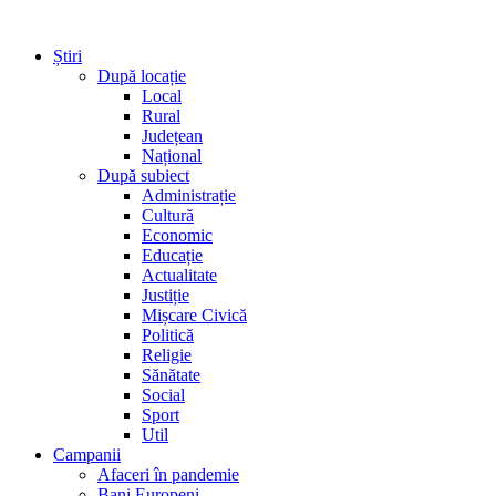
Știri
După locație
Local
Rural
Județean
Național
După subiect
Administrație
Cultură
Economic
Educație
Actualitate
Justiție
Mișcare Civică
Politică
Religie
Sănătate
Social
Sport
Util
Campanii
Afaceri în pandemie
Bani Europeni