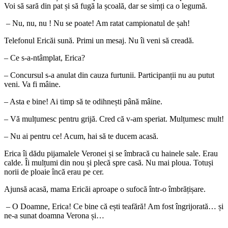
Voi să sară din pat și să fugă la școală, dar se simți ca o legumă.
– Nu, nu, nu ! Nu se poate! Am ratat campionatul de șah!
Telefonul Ericăi sună. Primi un mesaj. Nu îi veni să creadă.
– Ce s-a-ntâmplat, Erica?
– Concursul s-a anulat din cauza furtunii. Participanții nu au putut
veni. Va fi mâine.
– Asta e bine! Ai timp să te odihnești până mâine.
– Vă mulțumesc pentru grijă. Cred că v-am speriat. Mulțumesc mult!
– Nu ai pentru ce! Acum, hai să te ducem acasă.
Erica îi dădu pijamalele Veronei și se îmbracă cu hainele sale. Erau
calde. Îi mulțumi din nou și plecă spre casă. Nu mai ploua. Totuși
norii de ploaie încă erau pe cer.
Ajunsă acasă, mama Ericăi aproape o sufocă într-o îmbrățișare.
– O Doamne, Erica! Ce bine că ești teafără! Am fost îngrijorată… și
ne-a sunat doamna Verona și…