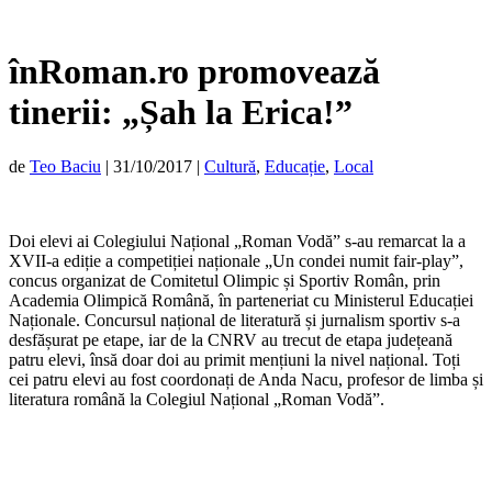
înRoman.ro promovează
tinerii: „Șah la Erica!”
de
Teo Baciu
|
31/10/2017
|
Cultură
,
Educație
,
Local
Doi elevi ai Colegiului Național „Roman Vodă” s-au remarcat la a
XVII-a ediție a competiției naționale „Un condei numit fair-play”,
concus organizat de Comitetul Olimpic și Sportiv Român, prin
Academia Olimpică Română, în parteneriat cu Ministerul Educației
Naționale. Concursul național de literatură și jurnalism sportiv s-a
desfășurat pe etape, iar de la CNRV au trecut de etapa județeană
patru elevi, însă doar doi au primit mențiuni la nivel național. Toți
cei patru elevi au fost coordonați de Anda Nacu, profesor de limba și
literatura română la Colegiul Național „Roman Vodă”.