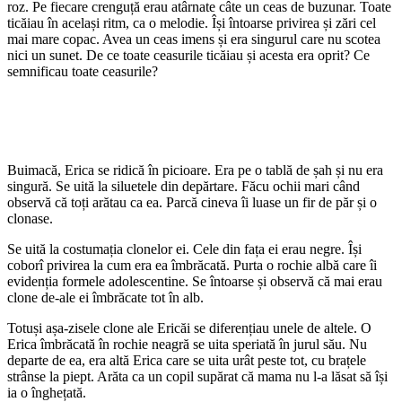
roz. Pe fiecare crenguță erau atârnate câte un ceas de buzunar. Toate
ticăiau în același ritm, ca o melodie. Își întoarse privirea și zări cel
mai mare copac. Avea un ceas imens și era singurul care nu scotea
nici un sunet. De ce toate ceasurile ticăiau și acesta era oprit? Ce
semnificau toate ceasurile?
Buimacă, Erica se ridică în picioare. Era pe o tablă de șah și nu era
singură. Se uită la siluetele din depărtare. Făcu ochii mari când
observă că toți arătau ca ea. Parcă cineva îi luase un fir de păr și o
clonase.
Se uită la costumația clonelor ei. Cele din fața ei erau negre. Își
coborî privirea la cum era ea îmbrăcată. Purta o rochie albă care îi
evidenția formele adolescentine. Se întoarse și observă că mai erau
clone de-ale ei îmbrăcate tot în alb.
Totuși așa-zisele clone ale Ericăi se diferențiau unele de altele. O
Erica îmbrăcată în rochie neagră se uita speriată în jurul său. Nu
departe de ea, era altă Erica care se uita urât peste tot, cu brațele
strânse la piept. Arăta ca un copil supărat că mama nu l-a lăsat să își
ia o înghețată.