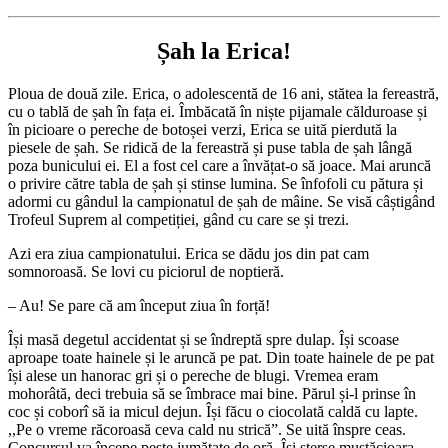
Șah la Erica!
Ploua de două zile. Erica, o adolescentă de 16 ani, stătea la fereastră,
cu o tablă de șah în fața ei. Îmbăcată în niște pijamale călduroase și
în picioare o pereche de botoșei verzi, Erica se uită pierdută la
piesele de șah. Se ridică de la fereastră și puse tabla de șah lângă
poza bunicului ei. El a fost cel care a învățat-o să joace. Mai aruncă
o privire către tabla de șah și stinse lumina. Se înfofoli cu pătura și
adormi cu gândul la campionatul de șah de mâine. Se visă câștigând
Trofeul Suprem al competiției, gând cu care se și trezi.
Azi era ziua campionatului. Erica se dădu jos din pat cam
somnoroasă. Se lovi cu piciorul de noptieră.
– Au! Se pare că am început ziua în forță!
Își masă degetul accidentat și se îndreptă spre dulap. Își scoase
aproape toate hainele și le aruncă pe pat. Din toate hainele de pe pat
își alese un hanorac gri și o pereche de blugi. Vremea eram
mohorâtă, deci trebuia să se îmbrace mai bine. Părul și-l prinse în
coc și coborî să ia micul dejun. Își făcu o ciocolată caldă cu lapte.
,,Pe o vreme răcoroasă ceva cald nu strică”. Se uită înspre ceas.
Concursul va începe peste jumătate de oră. Își sterse mustăcioara