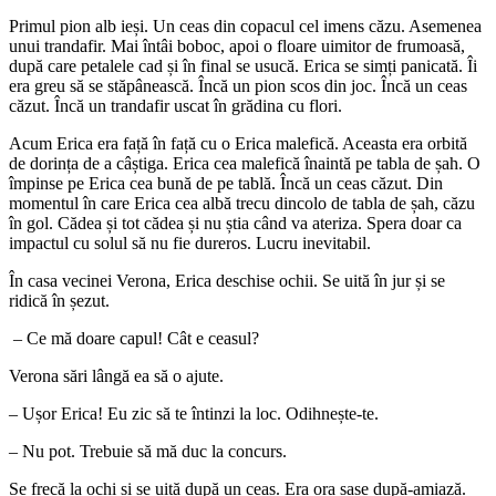
Primul pion alb ieși. Un ceas din copacul cel imens căzu. Asemenea
unui trandafir. Mai întâi boboc, apoi o floare uimitor de frumoasă,
după care petalele cad și în final se usucă. Erica se simți panicată. Îi
era greu să se stăpânească. Încă un pion scos din joc. Încă un ceas
căzut. Încă un trandafir uscat în grădina cu flori.
Acum Erica era față în față cu o Erica malefică. Aceasta era orbită
de dorința de a câștiga. Erica cea malefică înaintă pe tabla de șah. O
împinse pe Erica cea bună de pe tablă. Încă un ceas căzut. Din
momentul în care Erica cea albă trecu dincolo de tabla de șah, căzu
în gol. Cădea și tot cădea și nu știa când va ateriza. Spera doar ca
impactul cu solul să nu fie dureros. Lucru inevitabil.
În casa vecinei Verona, Erica deschise ochii. Se uită în jur și se
ridică în șezut.
– Ce mă doare capul! Cât e ceasul?
Verona sări lângă ea să o ajute.
– Ușor Erica! Eu zic să te întinzi la loc. Odihnește-te.
– Nu pot. Trebuie să mă duc la concurs.
Se frecă la ochi și se uită după un ceas. Era ora șase după-amiază.