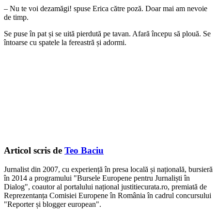
– Nu te voi dezamăgi! spuse Erica către poză. Doar mai am nevoie
de timp.
Se puse în pat și se uită pierdută pe tavan. Afară începu să plouă. Se
întoarse cu spatele la fereastră și adormi.
Articol scris de
Teo Baciu
Jurnalist din 2007, cu experiență în presa locală și națională, bursieră
în 2014 a programului "Bursele Europene pentru Jurnaliști în
Dialog", coautor al portalului național justitiecurata.ro, premiată de
Reprezentanța Comisiei Europene în România în cadrul concursului
"Reporter și blogger european".