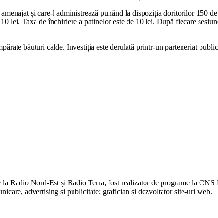
-a amenajat și care-l administrează punând la dispoziția doritorilor 150 de
 10 lei. Taxa de închiriere a patinelor este de 10 lei. După fiecare sesiu
ărate băuturi calde. Investiția este derulată printr-un parteneriat publi
e la Radio Nord-Est și Radio Terra; fost realizator de programe la CNS
are, advertising și publicitate; grafician și dezvoltator site-uri web.