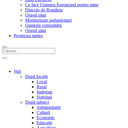
Ce face Uniunea Europeană pentru mine
Dincolo de România
Orașul uitat
Monitorizare parlamentari
Oamenii comunității
Orașul uitat
Prognoza meteo
Știri
După locație
Local
Rural
Județean
Național
După subiect
Administrație
Cultură
Economic
Educație
Actualitate