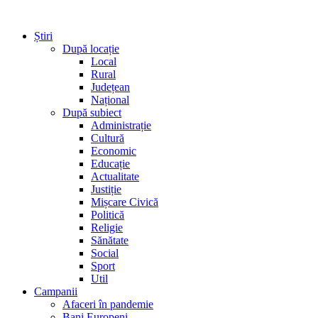
Știri
După locație
Local
Rural
Județean
Național
După subiect
Administrație
Cultură
Economic
Educație
Actualitate
Justiție
Mișcare Civică
Politică
Religie
Sănătate
Social
Sport
Util
Campanii
Afaceri în pandemie
Bani Europeni