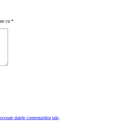
ate cu
*
cesate datele comentariilor tale
.