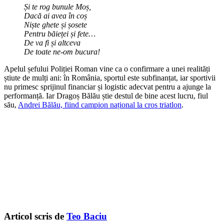
Și te rog bunule Moș,
Dacă ai avea în coș
Niște ghete și șosete
Pentru băieței și fete…
De va fi și altceva
De toate ne-om bucura!
Apelul șefului Poliției Roman vine ca o confirmare a unei realități
știute de mulți ani: în România, sportul este subfinanțat, iar sportivii
nu primesc sprijinul financiar și logistic adecvat pentru a ajunge la
performanță. Iar Dragoș Bălău știe destul de bine acest lucru, fiul
său,
Andrei Bălău, fiind campion național la cros triatlon
.
Articol scris de
Teo Baciu