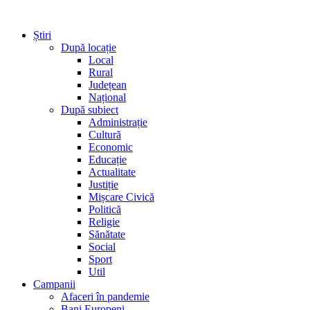
Știri
După locație
Local
Rural
Județean
Național
După subiect
Administrație
Cultură
Economic
Educație
Actualitate
Justiție
Mișcare Civică
Politică
Religie
Sănătate
Social
Sport
Util
Campanii
Afaceri în pandemie
Bani Europeni