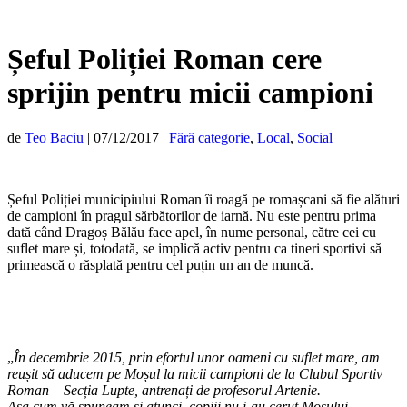
Șeful Poliției Roman cere
sprijin pentru micii campioni
de
Teo Baciu
|
07/12/2017
|
Fără categorie
,
Local
,
Social
Șeful Poliției municipiului Roman îi roagă pe romașcani să fie alături
de campioni în pragul sărbătorilor de iarnă. Nu este pentru prima
dată când Dragoș Bălău face apel, în nume personal, către cei cu
suflet mare și, totodată, se implică activ pentru ca tineri sportivi să
primească o răsplată pentru cel puțin un an de muncă.
„
În decembrie 2015, prin efortul unor oameni cu suflet mare, am
reușit să aducem pe Moșul la micii campioni de la Clubul Sportiv
Roman – Secția Lupte, antrenați de profesorul Artenie.
Așa cum vă spuneam și atunci, copiii nu i-au cerut Moșului