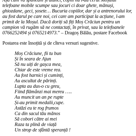
telefoane mobile scumpe sau jocuri ci doar ghete, mănuși,
ghiozdane, geci, șosete… Bucuria copiilor, dar și a antrenorului lor,
au fost darul pe care noi, cei care am participat la acțiune, l-am
primit de la Moșul. Dacă doriți să fiți Moș Crăciun pentru un
campion vă rugăm să ne contactați, în privat, sau la telefoanele
0766252494 și 0765214973
.” – Dragoș Bălău, postare Facebook
Postarea este însoțită și de cîteva versuri sugestive.
Moș Crăciune, fii tu bun
Și în seara de Ajun
Să nu uiți de gașca mea,
Chiar de este vreme rea.
Au fost harnici și cuminți,
Au ascultat de părinți.
Lupta au dus-o cu greu,
Fiind flămânzi mai mereu …..
Au muncit un an pe rupte
Și-au primit medalii,cupe.
Astăzi eu te rog frumos
Ca din sacul tău mănos
Să cobori către ai mei
Raza ta plină de viață
Un strop de sfântă speranță !