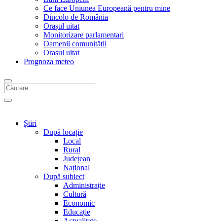
Ce face Uniunea Europeană pentru mine
Dincolo de România
Orașul uitat
Monitorizare parlamentari
Oamenii comunității
Orașul uitat
Prognoza meteo
Știri
După locație
Local
Rural
Județean
Național
După subiect
Administrație
Cultură
Economic
Educație
Actualitate