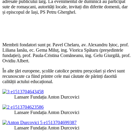
adresate publicului larg. La evenimentul de duminică au participat
sute de romașcani, autorități locale, invitați din diferite domenii, dar
și episcopul de Iași, PS Petru Gherghel.
Membrii fondatori sunt pr. Pavel Chelaru, av. Alexandru Iștoc, prof.
Liliana Ianău, ec. Gema Miluț, ing. Viorica Spătaru (președintele
fundației), prof. Paula-Cristina Comăneanu, ing. Gelu Giurgilă, prof.
Ovidiu Albert.
În alte țări europene, școlile catolice pentru preșcolari și elevi sunt
recunoscute ca fiind printre cele mai căutate de părinți daorită
calității actului educațional.
Lansare Fundația Anton Durcovici
Lansare Fundația Anton Durcovici
Lansare Fundația Anton Durcovici