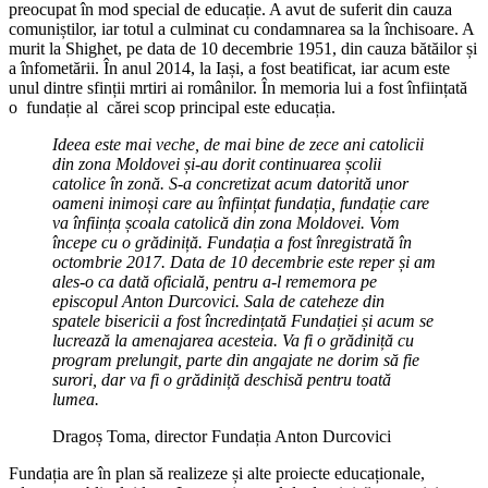
preocupat în mod special de educație. A avut de suferit din cauza
comuniștilor, iar totul a culminat cu condamnarea sa la închisoare. A
murit la Shighet, pe data de 10 decembrie 1951, din cauza bătăilor și
a înfometării. În anul 2014, la Iași, a fost beatificat, iar acum este
unul dintre sfinții mrtiri ai românilor. În memoria lui a fost înființată
o fundație al cărei scop principal este educația.
Ideea este mai veche, de mai bine de zece ani catolicii
din zona Moldovei și-au dorit continuarea școlii
catolice în zonă. S-a concretizat acum datorită unor
oameni inimoși care au înființat fundația, fundație care
va înființa școala catolică din zona Moldovei. Vom
începe cu o grădiniță. Fundația a fost înregistrată în
octombrie 2017. Data de 10 decembrie este reper și am
ales-o ca dată oficială, pentru a-l rememora pe
episcopul Anton Durcovici. Sala de cateheze din
spatele bisericii a fost încredințată Fundației și acum se
lucrează la amenajarea acesteia. Va fi o grădiniță cu
program prelungit, parte din angajate ne dorim să fie
surori, dar va fi o grădiniță deschisă pentru toată
lumea.
Dragoș Toma, director Fundația Anton Durcovici
Fundația are în plan să realizeze și alte proiecte educaționale,