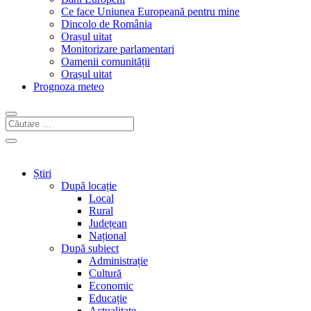
Ce face Uniunea Europeană pentru mine
Dincolo de România
Orașul uitat
Monitorizare parlamentari
Oamenii comunității
Orașul uitat
Prognoza meteo
Știri
După locație
Local
Rural
Județean
Național
După subiect
Administrație
Cultură
Economic
Educație
Actualitate