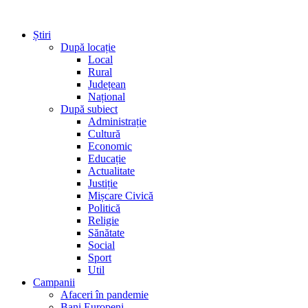
Știri
După locație
Local
Rural
Județean
Național
După subiect
Administrație
Cultură
Economic
Educație
Actualitate
Justiție
Mișcare Civică
Politică
Religie
Sănătate
Social
Sport
Util
Campanii
Afaceri în pandemie
Bani Europeni