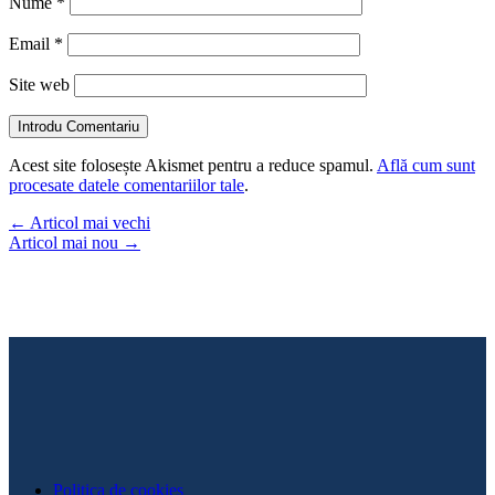
Nume
*
Email
*
Site web
Introdu Comentariu
Acest site folosește Akismet pentru a reduce spamul.
Află cum sunt
procesate datele comentariilor tale
.
←
Articol mai vechi
Articol mai nou
→
Politica de cookies