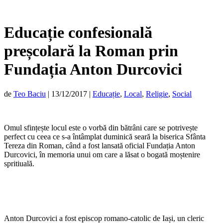
Educație confesională
preșcolară la Roman prin
Fundația Anton Durcovici
de
Teo Baciu
|
13/12/2017
|
Educație
,
Local
,
Religie
,
Social
Omul sfințește locul este o vorbă din bătrâni care se potrivește
perfect cu ceea ce s-a întâmplat duminică seară la biserica Sfânta
Tereza din Roman, când a fost lansată oficial Fundația Anton
Durcovici, în memoria unui om care a lăsat o bogată moștenire
spritiuală.
Anton Durcovici a fost episcop romano-catolic de Iași, un cleric