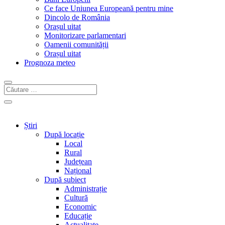
Ce face Uniunea Europeană pentru mine
Dincolo de România
Orașul uitat
Monitorizare parlamentari
Oamenii comunității
Orașul uitat
Prognoza meteo
Știri
După locație
Local
Rural
Județean
Național
După subiect
Administrație
Cultură
Economic
Educație
Actualitate