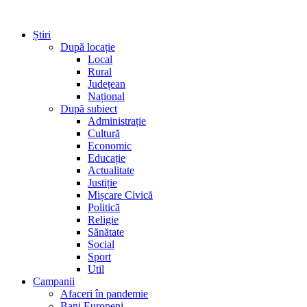
Știri
După locație
Local
Rural
Județean
Național
După subiect
Administrație
Cultură
Economic
Educație
Actualitate
Justiție
Mișcare Civică
Politică
Religie
Sănătate
Social
Sport
Util
Campanii
Afaceri în pandemie
Bani Europeni