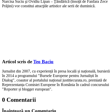
Narcisa Suciu şi Ovidiu Lipan – Ţăndărică (însoţit de Fanfara Zece
Prăjini) vor constitui atracţiile artistice ale serii de duminică.
Articol scris de
Teo Baciu
Jurnalist din 2007, cu experiență în presa locală și națională, bursieră
în 2014 a programului "Bursele Europene pentru Jurnaliști în
Dialog", coautor al portalului național justitiecurata.ro, premiată de
Reprezentanța Comisiei Europene în România în cadrul concursului
"Reporter și blogger european".
0 Comentarii
Înaintează un Comentariu