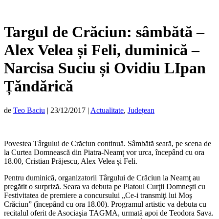
Targul de Crăciun: sâmbătă –
Alex Velea și Feli, duminică –
Narcisa Suciu și Ovidiu LIpan
Țăndărică
de
Teo Baciu
|
23/12/2017
|
Actualitate
,
Județean
Povestea Târgului de Crăciun continuă. Sâmbătă seară, pe scena de
la Curtea Domnească din Piatra-Neamț vor urca, începând cu ora
18.00, Cristian Prăjescu, Alex Velea și Feli.
Pentru duminică, organizatorii Târgului de Crăciun la Neamţ au
pregătit o surpriză. Seara va debuta pe Platoul Curţii Domneşti cu
Festivitatea de premiere a concursului „Ce-i transmiţi lui Moş
Crăciun” (începând cu ora 18.00). Programul artistic va debuta cu
recitalul oferit de Asociaşia TAGMA, urmată apoi de Teodora Sava.