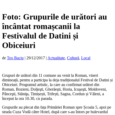
Foto: Grupurile de urători au
încântat romașcanii la
Festivalul de Datini și
Obiceiuri
de
Teo Baciu
|
29/12/2017
|
Actualitate
,
Cultură
,
Local
Grupuri de urători din 11 comune au venit la Roman, vineri
dimineață, pentru a participa la deja tradiționalul Festival de Datini și
Obiceiuri. Programul artistic, la care au confirmat urători din
Roman,
Bozieni, Doljeşti, Gherăeşti, Horia, Icuşeşti, Moldoveni,
Pânceşti, Stăniţa, Timișești, Trifești, Sagna, Cordun și Văleni
, a
început la ora 10.30, cu parada.
Grupurile au plecat din fața Primăriei Roman spre Școala 5, apoi pe
strada Cuza Vodă către Hotel, după care s-au întors pe bulevardul