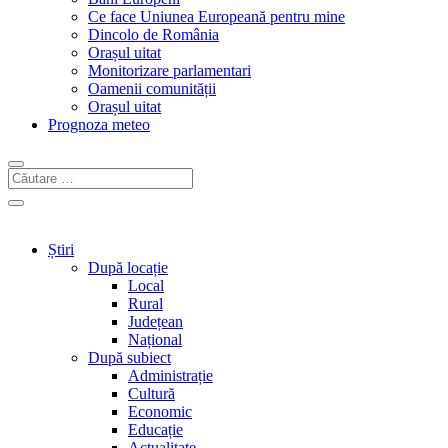
Ce face Uniunea Europeană pentru mine
Dincolo de România
Orașul uitat
Monitorizare parlamentari
Oamenii comunității
Orașul uitat
Prognoza meteo
Știri
După locație
Local
Rural
Județean
Național
După subiect
Administrație
Cultură
Economic
Educație
Actualitate