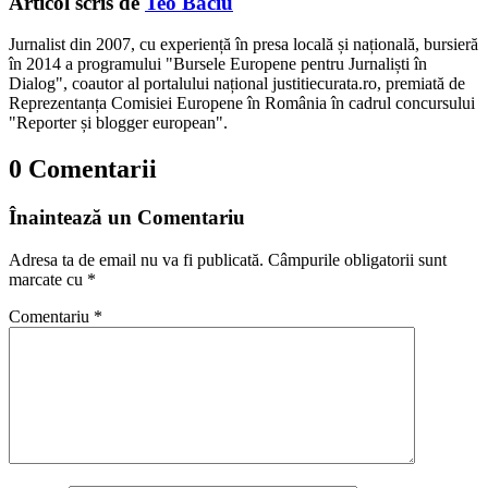
Articol scris de
Teo Baciu
Jurnalist din 2007, cu experiență în presa locală și națională, bursieră
în 2014 a programului "Bursele Europene pentru Jurnaliști în
Dialog", coautor al portalului național justitiecurata.ro, premiată de
Reprezentanța Comisiei Europene în România în cadrul concursului
"Reporter și blogger european".
0 Comentarii
Înaintează un Comentariu
Adresa ta de email nu va fi publicată.
Câmpurile obligatorii sunt
marcate cu
*
Comentariu
*