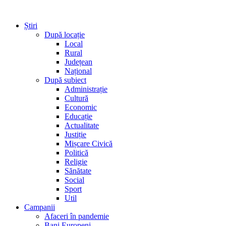
Știri
După locație
Local
Rural
Județean
Național
După subiect
Administrație
Cultură
Economic
Educație
Actualitate
Justiție
Mișcare Civică
Politică
Religie
Sănătate
Social
Sport
Util
Campanii
Afaceri în pandemie
Bani Europeni