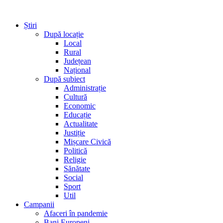
Știri
După locație
Local
Rural
Județean
Național
După subiect
Administrație
Cultură
Economic
Educație
Actualitate
Justiție
Mișcare Civică
Politică
Religie
Sănătate
Social
Sport
Util
Campanii
Afaceri în pandemie
Bani Europeni