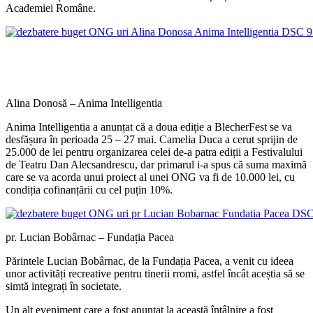
Academiei Române.
Alina Donosă – Anima Intelligentia
Anima Intelligentia a anunțat că a doua ediție a BlecherFest se va
desfășura în perioada 25 – 27 mai. Camelia Duca a cerut sprijin de
25.000 de lei pentru organizarea celei de-a patra ediții a Festivalului
de Teatru Dan Alecsandrescu, dar primarul i-a spus că suma maximă
care se va acorda unui proiect al unei ONG va fi de 10.000 lei, cu
condiția cofinanțării cu cel puțin 10%.
pr. Lucian Bobârnac – Fundația Pacea
Părintele Lucian Bobârnac, de la Fundația Pacea, a venit cu ideea
unor activități recreative pentru tinerii rromi, astfel încât aceștia să se
simtă integrați în societate.
Un alt eveniment care a fost anunțat la această întâlnire a fost