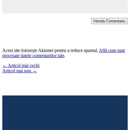
Introdu Comentariu
Acest site folosește Akismet pentru a reduce spamul.
Află cum sunt
procesate datele comentariilor tale
.
←
Articol mai vechi
Articol mai nou
→