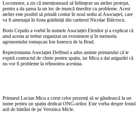
Locomotor, a zis că intenționează să înființeze un atelier protejat,
pentru a da șansa la un loc de muncă tinerilor cu probleme. Acest
atelier este posibil să prindă contur în noul sediu al Asociației, care
va fi amenajat în fosta grădiniță din cartierul Nicolae Bălcescu.
Boris Cepalis a vorbit în numele Asociației Elenilor și a explicat că
anul acesta ar trebui organizat un eveniment și în memoria
agronomului romașcan Ion Ionescu de la Brad.
Reprezentanta Asociației Delfinul a adus aminte primarului că le
expiră contractul de chirie pentru spațiu, iar Micu a dat asigurări că
nu vor fi probleme la reînnoirea acestuia.
Primarul Lucian Micu a cerut celor prezenți să se gândească la un
nume pentru un spațiu dedicat ONG-urilor. Este vorba despre fostul
azil de bătrâni de pe Veronica Micle.