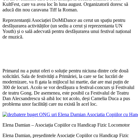
KultFest, care va avea loc în luna august. Organizatorii doresc să
aducă din nou caravana Tiff la Roman.
Reprezentanții Asociației DoMiDance au cerut un spațiu pentru
desfășurarea activităților (un sediu a cerut și reprezentanta UN
Youth) și o sală adecvată pentru desfășurarea unui festival național
de muzică.
Primarul nu a putut oferi o soluție pentru niciuna dintre cele două
solicitări. Sala de festivități a Primăriei, la care se fac lucrări de
modernizare, va fi gata la mijlocul lui martie, dar are mai puțin de
300 de locuri. Acolo se vor desfășura u festival-concurs și Festivalul
de teatru Gong. De asemenea, este posibil ca Festivalul de Teatru
Dan Alecsandrescu să aibă loc tot acolo, deși Camelia Duca a pus
problema unor facilități care nu există în acel loc.
Elena Damian – Asociația Copiilor cu Handicap Fizic Locomotor
Elena Damian, președintele Asociație Copiilor cu Handicap Fizic