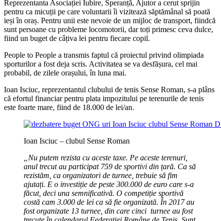
Reprezentanta Asociației Iubire, Speranță, Ajutor a cerut sprijin
pentru ca micuții pe care voluntarii îi vizitează săptămânal să poată
ieși în oraș. Pentru unii este nevoie de un mijloc de transport, fiindcă
sunt persoane cu probleme locomotorii, dar toți primesc ceva dulce,
fiind un buget de câțiva lei pentru fiecare copil.
People to People a transmis faptul că proiectul privind olimpiada
sporturilor a fost deja scris. Activitatea se va desfășura, cel mai
probabil, de zilele orașului, în luna mai.
Ioan Isciuc, reprezentantul clubului de tenis Sense Roman, s-a plâns
că efortul financiar pentru plata impozitului pe terenurile de tenis
este foarte mare, fiind de 18.000 de lei/an.
Ioan Isciuc – clubul Sense Roman
„Nu putem rezista cu aceste taxe. Pe aceste terenuri,
anul trecut au participat 759 de sportivi din țară. Ca să
rezistăm, ca organizatori de turnee, trebuie să fim
ajutați. E o investiție de peste 300.000 de euro care s-a
făcut, deci una semnificativă. O competiție sportivă
costă cam 3.000 de lei ca să fie organizată. În 2017 au
fost organizate 13 turnee, din care cinci turnee au fost
trecute în calendarul Federației Române de Tenis. Sunt