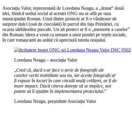
Asociația Valor, reprezentată de Loredana Neagu, a „donat” două
idei, fiindcă sediul social al acestei ONG nu se află pe raza
municipiului Roman. Unul dintre proiecte ar fi o vânătoare de
surprize dulci (ouă de ciocolată) în parcul din fața Primăriei, cu
ocazia sărbătorilor pascale. Un alt proiect ar fi o „memorie a caselor”
din Roman; ideea a venit ca urmare a unor postări pe rețele sociale,
în care romașcanii au arătat că apreciază istoria orașului.
Loredana Neagu – asociația Valor
„
Cred că, dacă s-ar face o serie de fotografii ale
caselor vechi reabilitate sau nu, iar aceste fotografii ar
fi expuse în locuri în care circulă mulți cetățeni, ar fi de
mare impact. Dacă cineva dorește să se implice, noi
putem să îi ajutăm în implementarea proiectului
.”
Loredana Neagu, președinte Asociația Valor