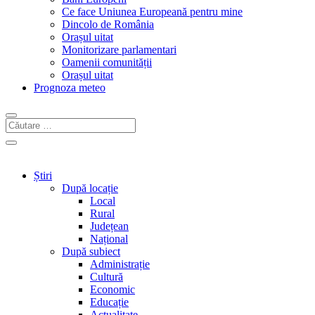
Ce face Uniunea Europeană pentru mine
Dincolo de România
Orașul uitat
Monitorizare parlamentari
Oamenii comunității
Orașul uitat
Prognoza meteo
Știri
După locație
Local
Rural
Județean
Național
După subiect
Administrație
Cultură
Economic
Educație
Actualitate