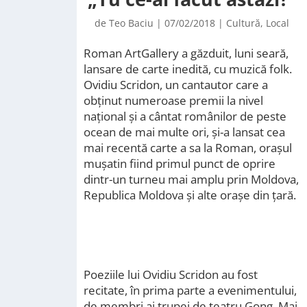
de
Teo Baciu
|
07/02/2018
|
Cultură
,
Local
Roman ArtGallery a găzduit, luni seară,
lansare de carte inedită, cu muzică folk.
Ovidiu Scridon, un cantautor care a
obținut numeroase premii la nivel
național și a cântat românilor de peste
ocean de mai multe ori, și-a lansat cea
mai recentă carte a sa la Roman, orașul
mușatin fiind primul punct de oprire
dintr-un turneu mai amplu prin Moldova,
Republica Moldova și alte orașe din țară.
Poeziile lui Ovidiu Scridon au fost
recitate, în prima parte a evenimentului,
de membri ai trupei de teatru Gong. Mai