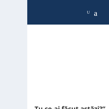
„Tu ce-ai făcut astăzi?”