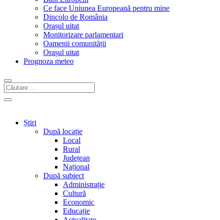
Ce face Uniunea Europeană pentru mine
Dincolo de România
Orașul uitat
Monitorizare parlamentari
Oamenii comunității
Orașul uitat
Prognoza meteo
Știri
După locație
Local
Rural
Județean
Național
După subiect
Administrație
Cultură
Economic
Educație
Actualitate