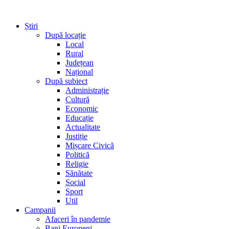
Știri
După locație
Local
Rural
Județean
Național
După subiect
Administrație
Cultură
Economic
Educație
Actualitate
Justiție
Mișcare Civică
Politică
Religie
Sănătate
Social
Sport
Util
Campanii
Afaceri în pandemie
Bani Europeni