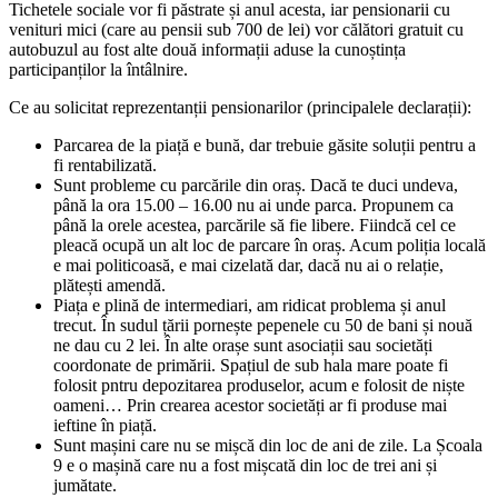
Tichetele sociale vor fi păstrate și anul acesta, iar pensionarii cu
venituri mici (care au pensii sub 700 de lei) vor călători gratuit cu
autobuzul au fost alte două informații aduse la cunoștința
participanților la întâlnire.
Ce au solicitat reprezentanții pensionarilor (principalele declarații):
Parcarea de la piață e bună, dar trebuie găsite soluții pentru a
fi rentabilizată.
Sunt probleme cu parcările din oraș. Dacă te duci undeva,
până la ora 15.00 – 16.00 nu ai unde parca. Propunem ca
până la orele acestea, parcările să fie libere. Fiindcă cel ce
pleacă ocupă un alt loc de parcare în oraș. Acum poliția locală
e mai politicoasă, e mai cizelată dar, dacă nu ai o relație,
plătești amendă.
Piața e plină de intermediari, am ridicat problema și anul
trecut. În sudul țării pornește pepenele cu 50 de bani și nouă
ne dau cu 2 lei. În alte orașe sunt asociații sau societăți
coordonate de primării. Spațiul de sub hala mare poate fi
folosit pntru depozitarea produselor, acum e folosit de niște
oameni… Prin crearea acestor societăți ar fi produse mai
ieftine în piață.
Sunt mașini care nu se mișcă din loc de ani de zile. La Școala
9 e o mașină care nu a fost mișcată din loc de trei ani și
jumătate.