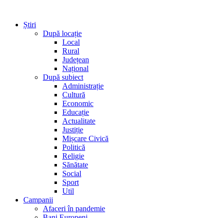
Știri
După locație
Local
Rural
Județean
Național
După subiect
Administrație
Cultură
Economic
Educație
Actualitate
Justiție
Mișcare Civică
Politică
Religie
Sănătate
Social
Sport
Util
Campanii
Afaceri în pandemie
Bani Europeni