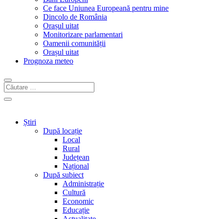
Ce face Uniunea Europeană pentru mine
Dincolo de România
Orașul uitat
Monitorizare parlamentari
Oamenii comunității
Orașul uitat
Prognoza meteo
Știri
După locație
Local
Rural
Județean
Național
După subiect
Administrație
Cultură
Economic
Educație
Actualitate