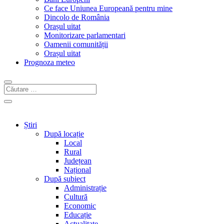
Ce face Uniunea Europeană pentru mine
Dincolo de România
Orașul uitat
Monitorizare parlamentari
Oamenii comunității
Orașul uitat
Prognoza meteo
Știri
După locație
Local
Rural
Județean
Național
După subiect
Administrație
Cultură
Economic
Educație
Actualitate