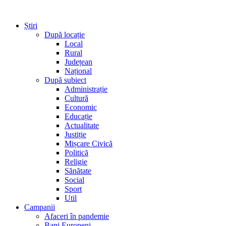
Știri
După locație
Local
Rural
Județean
Național
După subiect
Administrație
Cultură
Economic
Educație
Actualitate
Justiție
Mișcare Civică
Politică
Religie
Sănătate
Social
Sport
Util
Campanii
Afaceri în pandemie
Bani Europeni