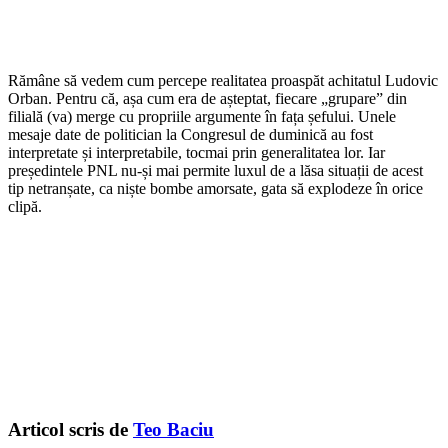
Rămâne să vedem cum percepe realitatea proaspăt achitatul Ludovic
Orban. Pentru că, așa cum era de așteptat, fiecare „grupare” din
filială (va) merge cu propriile argumente în fața șefului. Unele
mesaje date de politician la Congresul de duminică au fost
interpretate și interpretabile, tocmai prin generalitatea lor. Iar
președintele PNL nu-și mai permite luxul de a lăsa situații de acest
tip netranșate, ca niște bombe amorsate, gata să explodeze în orice
clipă.
Articol scris de
Teo Baciu