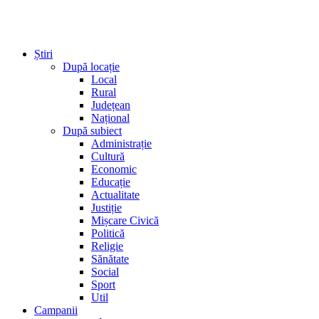
Știri
După locație
Local
Rural
Județean
Național
După subiect
Administrație
Cultură
Economic
Educație
Actualitate
Justiție
Mișcare Civică
Politică
Religie
Sănătate
Social
Sport
Util
Campanii