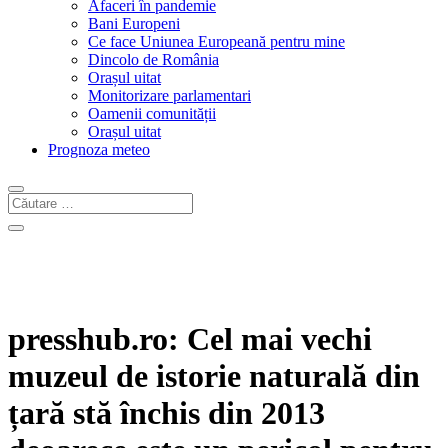
Afaceri în pandemie
Bani Europeni
Ce face Uniunea Europeană pentru mine
Dincolo de România
Orașul uitat
Monitorizare parlamentari
Oamenii comunității
Orașul uitat
Prognoza meteo
presshub.ro: Cel mai vechi
muzeul de istorie naturală din
țară stă închis din 2013