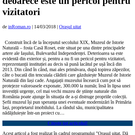
deoarece este un pericol pentru
vizitatori
de
inRoman.ro
|
14/03/2018
|
Orașul uitat
Construit încă de la începutul secolului XIX, Muzeul de Istorie
Naturală – fosta Casă Roset, este situat pe una dintre principalele
artere ale Iașului, Bulevardul Independenței. Deterioarea sa este
evidentă din exterior și, pentru a nu fi un pericol pentru vizitatori,
reprezentanții instituției au decis să pună lacătul pe ușă încă din
2013.
Din când în când, mai ales primăvara, după topirea zăpezilor,
câte o bucată din tencuiala clădirii care găzduiește Muzeul de Istorie
Naturală din Iași cade. Angajații muzeului încearcă cum pot să
protejeze valoroasele exponate, 300.000 la număr, însă în lipsa unei
investiții urgențe, cel mai vechi muzeu de științe naturale din
România poate ajunge în situația de a-și distruge propriile colecții.
Șefii muzeul își pun speranța unei eventuale modernizări în Primăria
Iași, proprietarul imobilului. La rândul său, municipalitatea
nădăjduiește într-un proiect cu…
Citește tot articolul!
Acest articol a fost realizat în cadrul programului ”Orașul uitat. Dă