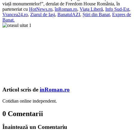
viață monumentelor!”, derulat de Freedom House România, în
parteneriat cu
HotNews.ro
,
înRoman.ro
,
Viața Liberă
,
Info Sud-Est
,
Vrancea24.ro
,
Ziarul de Iași
,
BanatulAZI
,
Știri din Banat
,
Expres de
Banat.
Articol scris de
inRoman.ro
Cotidian online independent.
0 Comentarii
Înaintează un Comentariu