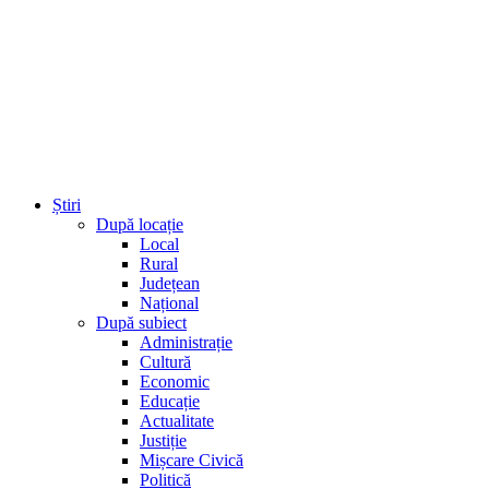
Știri
După locație
Local
Rural
Județean
Național
După subiect
Administrație
Cultură
Economic
Educație
Actualitate
Justiție
Mișcare Civică
Politică