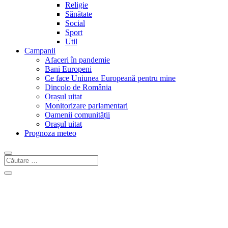
Religie
Sănătate
Social
Sport
Util
Campanii
Afaceri în pandemie
Bani Europeni
Ce face Uniunea Europeană pentru mine
Dincolo de România
Orașul uitat
Monitorizare parlamentari
Oamenii comunității
Orașul uitat
Prognoza meteo