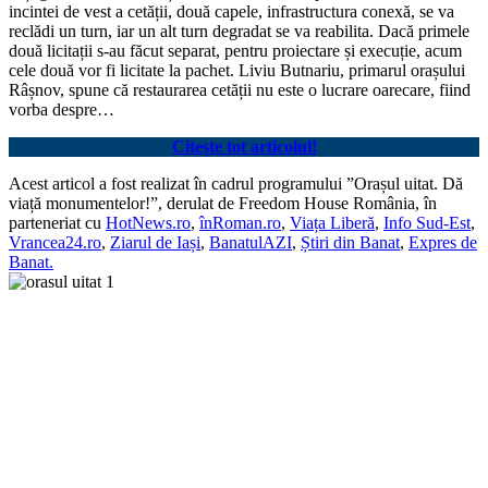
incintei de vest a cetății, două capele, infrastructura conexă, se va
reclădi un turn, iar un alt turn degradat se va reabilita. Dacă primele
două licitații s-au făcut separat, pentru proiectare și execuție, acum
cele două vor fi licitate la pachet. Liviu Butnariu, primarul orașului
Râșnov, spune că restaurarea cetății nu este o lucrare oarecare, fiind
vorba despre…
Citește tot articolul!
Acest articol a fost realizat în cadrul programului ”Orașul uitat. Dă
viață monumentelor!”, derulat de Freedom House România, în
parteneriat cu
HotNews.ro
,
înRoman.ro
,
Viața Liberă
,
Info Sud-Est
,
Vrancea24.ro
,
Ziarul de Iași
,
BanatulAZI
,
Știri din Banat
,
Expres de
Banat.