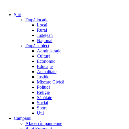
Știri
După locație
Local
Rural
Județean
Național
După subiect
Administrație
Cultură
Economic
Educație
Actualitate
Justiție
Mișcare Civică
Politică
Religie
Sănătate
Social
Sport
Util
Campanii
Afaceri în pandemie
Bani Europeni