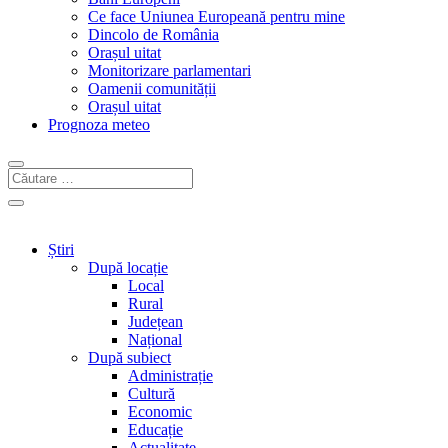
Ce face Uniunea Europeană pentru mine
Dincolo de România
Orașul uitat
Monitorizare parlamentari
Oamenii comunității
Orașul uitat
Prognoza meteo
Știri
După locație
Local
Rural
Județean
Național
După subiect
Administrație
Cultură
Economic
Educație
Actualitate