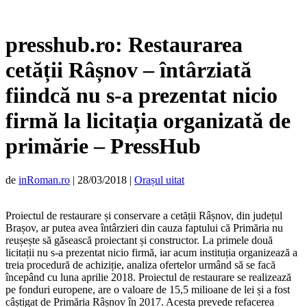
presshub.ro: Restaurarea
cetății Râșnov – întârziată
fiindcă nu s-a prezentat nicio
firmă la licitația organizată de
primărie – PressHub
de
inRoman.ro
|
28/03/2018
|
Orașul uitat
Proiectul de restaurare și conservare a cetății Râșnov, din județul
Brașov, ar putea avea întârzieri din cauza faptului că Primăria nu
reușește să găsească proiectant și constructor. La primele două
licitații nu s-a prezentat nicio firmă, iar acum instituția organizează a
treia procedură de achiziție, analiza ofertelor urmând să se facă
începând cu luna aprilie 2018. Proiectul de restaurare se realizează
pe fonduri europene, are o valoare de 15,5 milioane de lei și a fost
câștigat de Primăria Râșnov în 2017. Acesta prevede refacerea