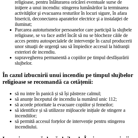
religioase, pentru înlăturarea oricărei eventuale surse de
iniţiere a unui incendiu: stingerea lumânărilor la terminarea
activităţilor şi evacuarea resturilor în locuri sigure, în afara
bisericii, deconectarea aparatelor electrice şi a instalaţiei de
iluminat;
Parcarea autoturismelor persoanelor care participă la slujbele
religioase, se va face astfel încât să nu se blocheze căile de
acces pentru autospecialele de intervenţie în cazul producerii
unor situaţii de urgenţă sau să împiedice accesul la hidranţii
exteriori de incendiu.
supravegherea permanentă a copiilor pe timpul desfășurării
slujbelor.
În cazul izbucnirii unui incendiu pe timpul slujbelor
religioase se recomandă ca cetățenii:
să nu intre în panică și să își păstreze calmul;
să anunțe începutul de incendiu la numărul unic 112;
să acorde prioritate la evacuare copiilor și femeilor;
să identifice și să utilizeze mijloacele inițiale de stingere a
incendiilor;
să permită accesul forțelor de intervenție pentru stingerea
incendiului.