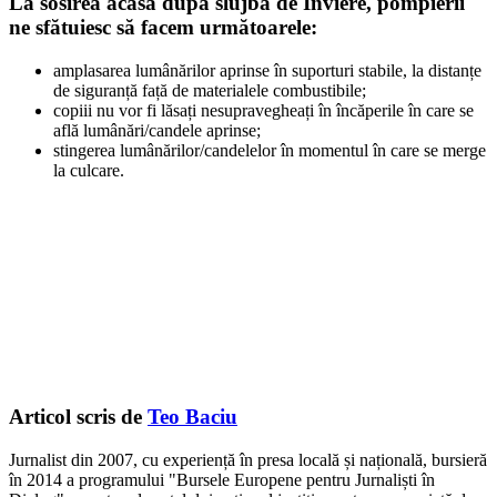
La sosirea acasă după slujba de Înviere, pompierii
ne sfătuiesc să facem următoarele:
amplasarea lumânărilor aprinse în suporturi stabile, la distanțe
de siguranță față de materialele combustibile;
copiii nu vor fi lăsați nesupravegheați în încăperile în care se
află lumânări/candele aprinse;
stingerea lumânărilor/candelelor în momentul în care se merge
la culcare.
Articol scris de
Teo Baciu
Jurnalist din 2007, cu experiență în presa locală și națională, bursieră
în 2014 a programului "Bursele Europene pentru Jurnaliști în