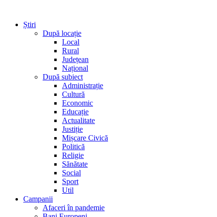
Știri
După locație
Local
Rural
Județean
Național
După subiect
Administrație
Cultură
Economic
Educație
Actualitate
Justiție
Mișcare Civică
Politică
Religie
Sănătate
Social
Sport
Util
Campanii
Afaceri în pandemie
Bani Europeni