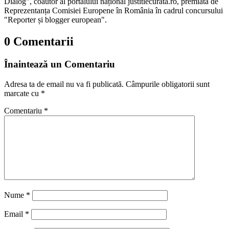
Dialog", coautor al portalului național justitiecurata.ro, premiată de
Reprezentanța Comisiei Europene în România în cadrul concursului
"Reporter și blogger european".
0 Comentarii
Înaintează un Comentariu
Adresa ta de email nu va fi publicată.
Câmpurile obligatorii sunt
marcate cu
*
Comentariu
*
Nume
*
Email
*