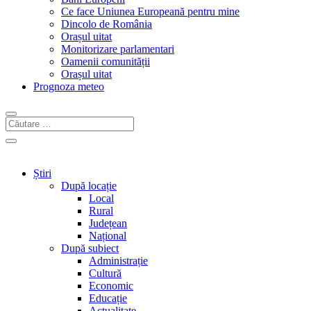
Ce face Uniunea Europeană pentru mine
Dincolo de România
Orașul uitat
Monitorizare parlamentari
Oamenii comunității
Orașul uitat
Prognoza meteo
Știri
După locație
Local
Rural
Județean
Național
După subiect
Administrație
Cultură
Economic
Educație
Actualitate