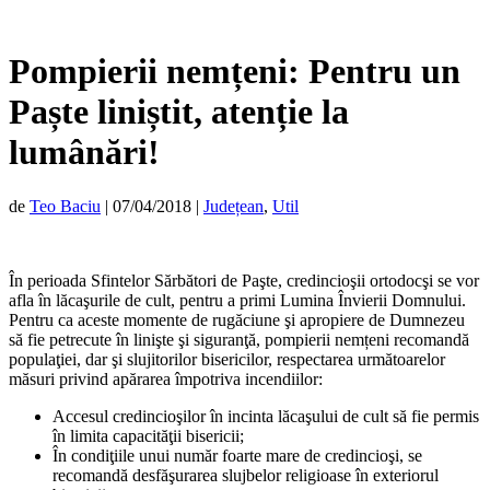
Pompierii nemțeni: Pentru un
Paște liniștit, atenție la
lumânări!
de
Teo Baciu
|
07/04/2018
|
Județean
,
Util
În perioada Sfintelor Sărbători de Paşte, credincioşii ortodocşi se vor
afla în lăcaşurile de cult, pentru a primi Lumina Învierii Domnului.
Pentru ca aceste momente de rugăciune şi apropiere de Dumnezeu
să fie petrecute în linişte şi siguranţă, pompierii nemțeni recomandă
populaţiei, dar şi slujitorilor bisericilor, respectarea următoarelor
măsuri privind apărarea împotriva incendiilor:
Accesul credincioşilor în incinta lăcaşului de cult să fie permis
în limita capacităţii bisericii;
În condiţiile unui număr foarte mare de credincioşi, se
recomandă desfăşurarea slujbelor religioase în exteriorul