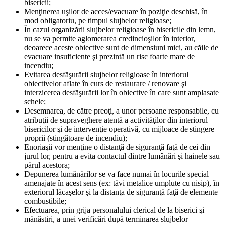
bisericii;
Menţinerea uşilor de acces/evacuare în poziţie deschisă, în
mod obligatoriu, pe timpul slujbelor religioase;
În cazul organizării slujbelor religioase în bisericile din lemn,
nu se va permite aglomerarea credincioşilor în interior,
deoarece aceste obiective sunt de dimensiuni mici, au căile de
evacuare insuficiente şi prezintă un risc foarte mare de
incendiu;
Evitarea desfăşurării slujbelor religioase în interiorul
obiectivelor aflate în curs de restaurare / renovare şi
interzicerea desfăşurării lor în obiective în care sunt amplasate
schele;
Desemnarea, de către preoţi, a unor persoane responsabile, cu
atribuţii de supraveghere atentă a activităţilor din interiorul
bisericilor şi de intervenţie operativă, cu mijloace de stingere
proprii (stingătoare de incendiu);
Enoriaşii vor menţine o distanţă de siguranţă faţă de cei din
jurul lor, pentru a evita contactul dintre lumânări şi hainele sau
părul acestora;
Depunerea lumânărilor se va face numai în locurile special
amenajate în acest sens (ex: tăvi metalice umplute cu nisip), în
exteriorul lăcaşelor şi la distanţa de siguranţă faţă de elemente
combustibile;
Efectuarea, prin grija personalului clerical de la biserici şi
mănăstiri, a unei verificări după terminarea slujbelor