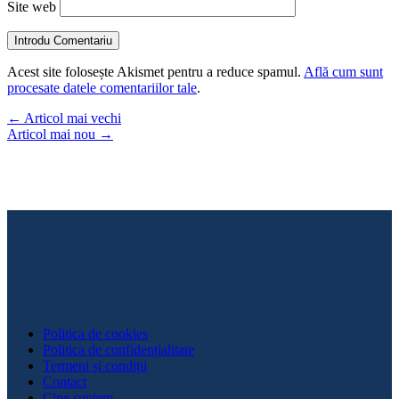
Site web
Introdu Comentariu
Acest site folosește Akismet pentru a reduce spamul.
Află cum sunt
procesate datele comentariilor tale
.
←
Articol mai vechi
Articol mai nou
→
Politica de cookies
Politica de confidențialitate
Termeni și condiții
Contact
Cine suntem