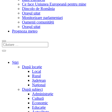
Ce face Uniunea Europeană pentru mine
Dincolo de România
Orașul uitat
Monitorizare parlamentari
Oamenii comunității
Orașul uitat
Prognoza meteo
Știri
După locație
Local
Rural
Județean
Național
După subiect
Administrație
Cultură
Economic
Educație
Actualitate