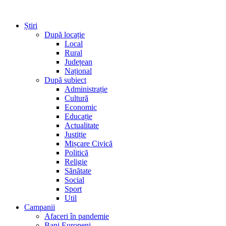
Știri
După locație
Local
Rural
Județean
Național
După subiect
Administrație
Cultură
Economic
Educație
Actualitate
Justiție
Mișcare Civică
Politică
Religie
Sănătate
Social
Sport
Util
Campanii
Afaceri în pandemie
Bani Europeni