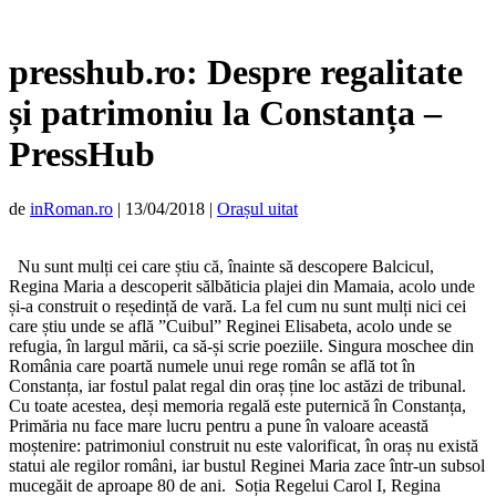
presshub.ro: Despre regalitate
și patrimoniu la Constanța –
PressHub
de
inRoman.ro
|
13/04/2018
|
Orașul uitat
Nu sunt mulți cei care știu că, înainte să descopere Balcicul,
Regina Maria a descoperit sălbăticia plajei din Mamaia, acolo unde
și-a construit o reședință de vară. La fel cum nu sunt mulți nici cei
care știu unde se află ”Cuibul” Reginei Elisabeta, acolo unde se
refugia, în largul mării, ca să-și scrie poeziile. Singura moschee din
România care poartă numele unui rege român se află tot în
Constanța, iar fostul palat regal din oraș ține loc astăzi de tribunal.
Cu toate acestea, deși memoria regală este puternică în Constanța,
Primăria nu face mare lucru pentru a pune în valoare această
moștenire: patrimoniul construit nu este valorificat, în oraș nu există
statui ale regilor români, iar bustul Reginei Maria zace într-un subsol
mucegăit de aproape 80 de ani. Soția Regelui Carol I, Regina