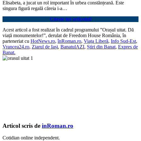
Elisabeta, a jucat un rol important în urbea constănțeană. Este
singura figură regală căreia i-a…
Citește tot articolul!
Acest articol a fost realizat în cadrul programului ”Orașul uitat. Dă
viață monumentelor!”, derulat de Freedom House România, în
parteneriat cu
HotNews.ro
,
înRoman.ro
,
Viața Liberă
,
Info Sud-Est
,
Vrancea24.ro
,
Ziarul de Iași
,
BanatulAZI
,
Știri din Banat
,
Expres de
Banat.
Articol scris de
inRoman.ro
Cotidian online independent.