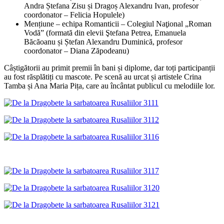
Andra Ștefana Zisu și Dragoș Alexandru Ivan, profesor
coordonator – Felicia Hopulele)
Mențiune – echipa Romanticii – Colegiul Naţional „Roman
Vodă” (formată din elevii Ştefana Petrea, Emanuela
Băcăoanu și Ștefan Alexandru Duminică, profesor
coordonator – Diana Zăpodeanu)
Câștigătorii au primit premii în bani și diplome, dar toți participanții
au fost răsplătiți cu mascote. Pe scenă au urcat și artistele Crina
Tamba și Ana Maria Pița, care au încântat publicul cu melodiile lor.