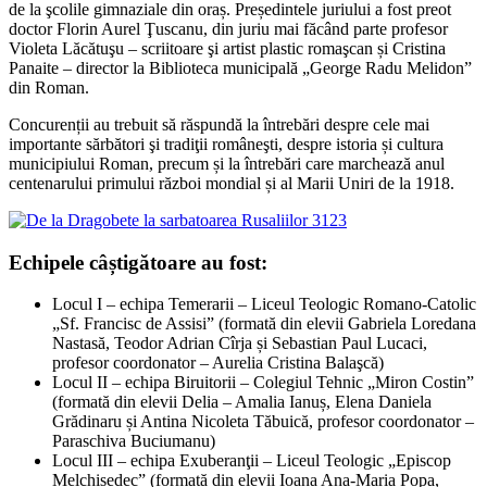
de la şcolile gimnaziale din oraș. Președintele juriului a fost preot
doctor Florin Aurel Ţuscanu, din juriu mai făcând parte profesor
Violeta Lăcătuşu – scriitoare şi artist plastic romaşcan și Cristina
Panaite – director la Biblioteca municipală „George Radu Melidon”
din Roman.
Concurenții au trebuit să răspundă la întrebări despre cele mai
importante sărbători şi tradiţii româneşti, despre istoria și cultura
municipiului Roman, precum și la întrebări care marchează anul
centenarului primului război mondial și al Marii Uniri de la 1918.
Echipele câștigătoare au fost:
Locul I – echipa Temerarii – Liceul Teologic Romano-Catolic
„Sf. Francisc de Assisi” (formată din elevii Gabriela Loredana
Nastasă, Teodor Adrian Cîrja și Sebastian Paul Lucaci,
profesor coordonator – Aurelia Cristina Balaşcă)
Locul II – echipa Biruitorii – Colegiul Tehnic „Miron Costin”
(formată din elevii Delia – Amalia Ianuș, Elena Daniela
Grădinaru și Antina Nicoleta Tăbuică, profesor coordonator –
Paraschiva Buciumanu)
Locul III – echipa Exuberanţii – Liceul Teologic „Episcop
Melchisedec” (formată din elevii Ioana Ana-Maria Popa,