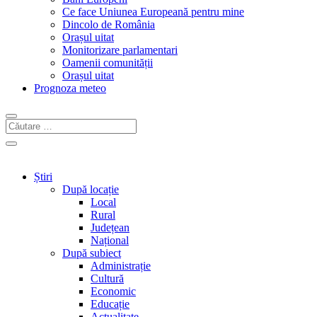
Ce face Uniunea Europeană pentru mine
Dincolo de România
Orașul uitat
Monitorizare parlamentari
Oamenii comunității
Orașul uitat
Prognoza meteo
Știri
După locație
Local
Rural
Județean
Național
După subiect
Administrație
Cultură
Economic
Educație
Actualitate