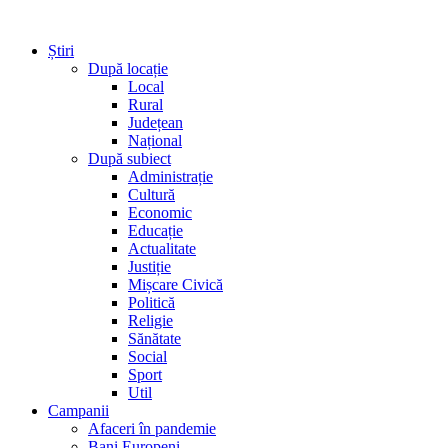
Știri
După locație
Local
Rural
Județean
Național
După subiect
Administrație
Cultură
Economic
Educație
Actualitate
Justiție
Mișcare Civică
Politică
Religie
Sănătate
Social
Sport
Util
Campanii
Afaceri în pandemie
Bani Europeni