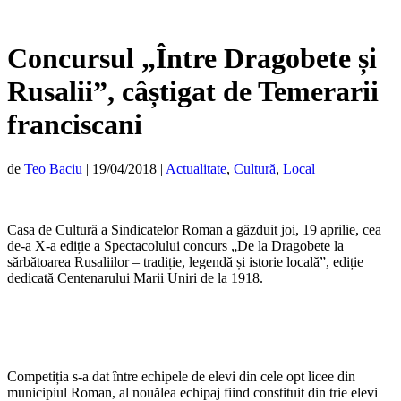
Concursul „Între Dragobete și
Rusalii”, câștigat de Temerarii
franciscani
de
Teo Baciu
|
19/04/2018
|
Actualitate
,
Cultură
,
Local
Casa de Cultură a Sindicatelor Roman a găzduit joi, 19 aprilie, cea
de-a X-a ediție a Spectacolului concurs „De la Dragobete la
sărbătoarea Rusaliilor – tradiție, legendă și istorie locală”, ediție
dedicată Centenarului Marii Uniri de la 1918.
Competiția s-a dat între echipele de elevi din cele opt licee din
municipiul Roman, al nouălea echipaj fiind constituit din trie elevi