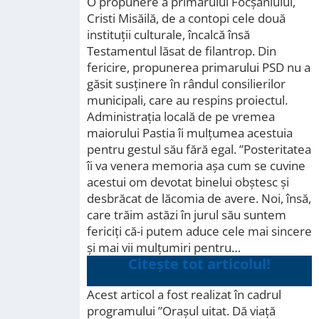
O propunere a primarului Focșaniului,
Cristi Misăilă, de a contopi cele două
instituții culturale, încalcă însă
Testamentul lăsat de filantrop. Din
fericire, propunerea primarului PSD nu a
găsit susținere în rândul consilierilor
municipali, care au respins proiectul.
Administrația locală de pe vremea
maiorului Pastia îi mulțumea acestuia
pentru gestul său fără egal. ”Posteritatea
îi va venera memoria aşa cum se cuvine
acestui om devotat binelui obştesc şi
desbrăcat de lăcomia de avere. Noi, însă,
care trăim astăzi în jurul său suntem
fericiţi că-i putem aduce cele mai sincere
şi mai vii mulţumiri pentru…
Citește tot articolul!
Acest articol a fost realizat în cadrul
programului ”Orașul uitat. Dă viață