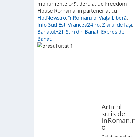
monumentelor!”, derulat de Freedom
House România, în parteneriat cu
HotNews.ro
,
înRoman.ro
,
Viața Liberă
,
Info Sud-Est
,
Vrancea24.ro
,
Ziarul de Iași
,
BanatulAZI
,
Știri din Banat
,
Expres de
Banat.
Articol
scris de
inRoman.r
o
Cotidian online