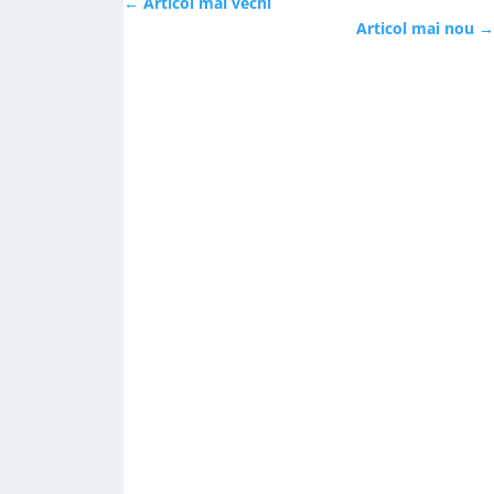
←
Articol mai vechi
Articol mai nou
→