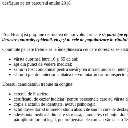
desfășura pe tot parcursul anului 2018.
ISU Neamț își propune recrutarea de noi voluntari care să
participe ef
dezastre naturale, epidemii, etc.) și în cele de popularizare în rândul
Condițiile pe care trebuie să le îndeplinească cei care doresc să se ală
vârsta cuprinsă între 16 și 65 de ani;
apt din punct de vedere medical;
să nu fi fost condamnat pentru săvârșirea infracțiunilor cu intenț
să nu fi pierdut anterior calitatea de voluntar în cadrul inspectora
Dosarul candidatului trebuie să conțină:
cererea de înscriere;
certificatul de cazier judiciar (pentru persoanele care au vârsta d
copie a actului de identitate, avizul psihologic;
actul doveditor al ultimelor studii absolvite sau în curs de desfă
adeverința medicală din care să reiasă, cumulativ, cel puțin două 
părinților/tutorelui legal, pentru persoanele care au vârsta sub 18