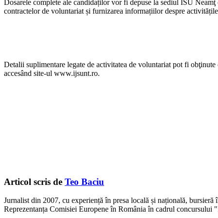
Dosarele complete ale candidaților vor fi depuse la sediul ISU Neamţ di
contractelor de voluntariat și furnizarea informațiilor despre activitățile
Detalii suplimentare legate de activitatea de voluntariat pot fi obţin
accesând site-ul www.ijsunt.ro.
Articol scris de
Teo Baciu
Jurnalist din 2007, cu experiență în presa locală și națională, bursieră
Reprezentanța Comisiei Europene în România în cadrul concursului "