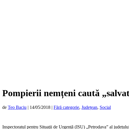
Pompierii nemțeni caută „salvat
de
Teo Baciu
|
14/05/2018
|
Fără categorie
,
Județean
,
Social
Inspectoratul pentru Situații de Urgență (ISU) „Petrodava” al județulu