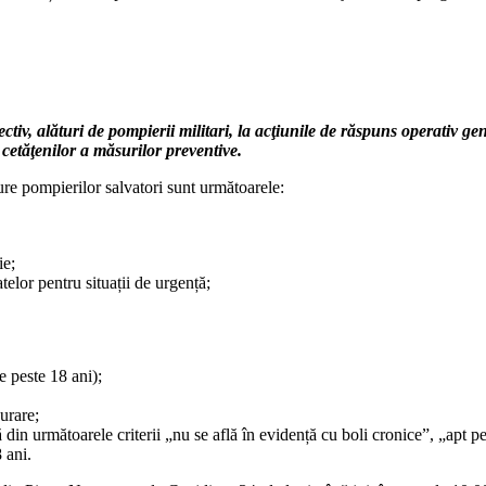
ectiv, alături de pompierii militari,
la acţiunile de răspuns operativ gen
 cetăţenilor a măsurilor preventive.
ture pompierilor salvatori sunt următoarele:
ie;
telor pentru situații de urgență;
e peste 18 ani);
șurare;
din următoarele criterii „nu se află în evidență cu boli cronice”, „apt pe
 ani.