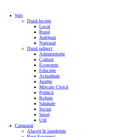
Știri
După locație
Local
Rural
Județean
Național
După subiect
Administrație
Cultură
Economic
Educație
Actualitate
Justiție
Mișcare Civică
Politică
Religie
Sănătate
Social
Sport
Util
Campanii
Afaceri în pandemie
Bani Europeni