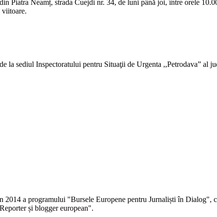
n Piatra Neamț, strada Cuejdi nr. 34, de luni până joi, între orele 10.0
 viitoare.
ute de la sediul Inspectoratului pentru Situaţii de Urgenta ,,Petrodava” 
 în 2014 a programului "Bursele Europene pentru Jurnaliști în Dialog", co
Reporter și blogger european".