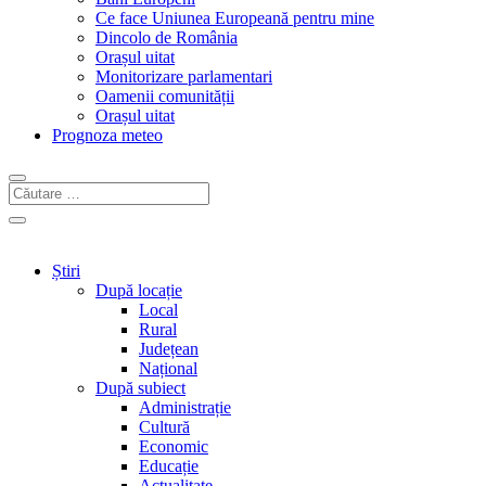
Ce face Uniunea Europeană pentru mine
Dincolo de România
Orașul uitat
Monitorizare parlamentari
Oamenii comunității
Orașul uitat
Prognoza meteo
Știri
După locație
Local
Rural
Județean
Național
După subiect
Administrație
Cultură
Economic
Educație
Actualitate