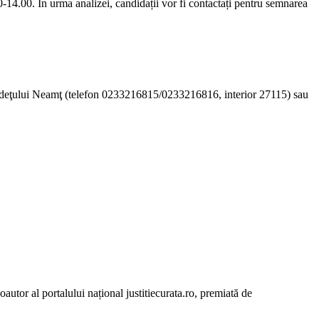
0-14.00. În urma analizei, candidații vor fi contactați pentru semnarea
al judeţului Neamţ (telefon 0233216815/0233216816, interior 27115) sau
autor al portalului național justitiecurata.ro, premiată de