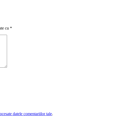
ate cu
*
cesate datele comentariilor tale
.