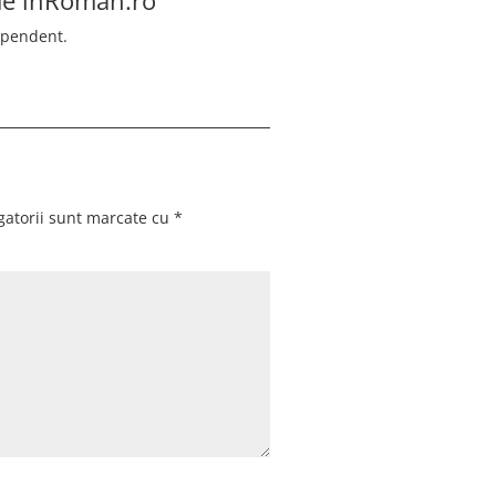
ependent.
gatorii sunt marcate cu
*