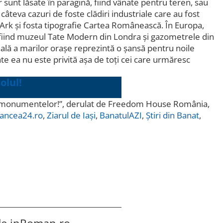
 sunt lăsate în paragină, fiind vânate pentru teren, sau
âteva cazuri de foste clădiri industriale care au fost
 Ark și fosta tipografie Cartea Românească. În Europa,
e fiind muzeul Tate Modern din Londra și gazometrele din
rială a marilor orașe reprezintă o șansă pentru noile
ate ea nu este privită așa de toți cei care urmăresc
olul!
viață monumentelor!”, derulat de Freedom House România,
ancea24.ro
,
Ziarul de Iași
,
BanatulAZI
,
Știri din Banat
,
 de
inRoman.ro