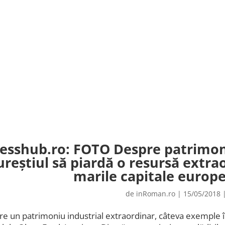
esshub.ro: FOTO Despre patrimoni
reștiul să piardă o resursă extrao
marile capitale europ
de
inRoman.ro
|
15/05/2018
re un patrimoniu industrial extraordinar, câteva exemple î