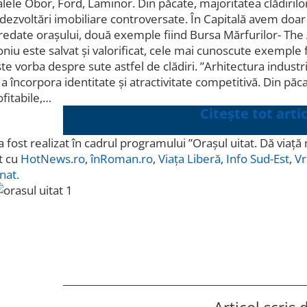
lele Obor, Ford, Laminor. Din păcate, majoritatea clădirilor
 dezvoltări imobiliare controversate. În Capitală avem doar c
i redate orașului, două exemple fiind Bursa Mărfurilor- The
niu este salvat și valorificat, cele mai cunoscute exempl
ste vorba despre sute astfel de clădiri. ”Arhitectura indust
 a încorpora identitate și atractivitate competitivă. Din păc
ofitabile,…
Citește tot artic
 a fost realizat în cadrul programului ”Orașul uitat. Dă 
t cu
HotNews.ro
,
înRoman.ro
,
Viața Liberă
,
Info Sud-Est
,
Vr
nat.
Articol scris