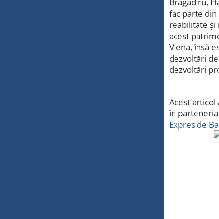
Bragadiru, Ha
fac parte din
reabilitate ș
acest patrimo
Viena, însă e
dezvoltări de
dezvoltări pr
Acest articol
în parteneria
Expres de Ba