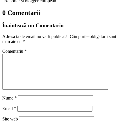
"Reporter și blogger european".
0 Comentarii
Înaintează un Comentariu
Adresa ta de email nu va fi publicată.
Câmpurile obligatorii sunt
marcate cu
*
Comentariu
*
Nume
*
Email
*
Site web