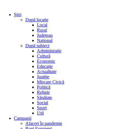
Știri
După locație
Local
Rural
Județean
Național
După subiect
Administrație
Cultură
Economic
Educație
Actualitate
Justiție
Mișcare Civică
Politică
Religie
Sănătate
Social
Sport
Util
Campanii
Afaceri în pandemie
Bani Europeni