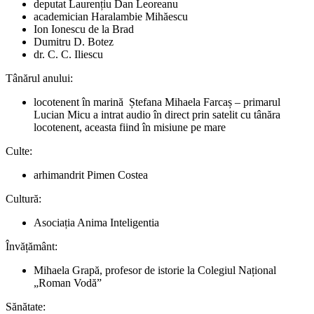
deputat Laurențiu Dan Leoreanu
academician Haralambie Mihăescu
Ion Ionescu de la Brad
Dumitru D. Botez
dr. C. C. Iliescu
Tânărul anului:
locotenent în marină Ștefana Mihaela Farcaș – primarul
Lucian Micu a intrat audio în direct prin satelit cu tânăra
locotenent, aceasta fiind în misiune pe mare
Culte:
arhimandrit Pimen Costea
Cultură:
Asociația Anima Inteligentia
Învățământ:
Mihaela Grapă, profesor de istorie la Colegiul Național
„Roman Vodă”
Sănătate: