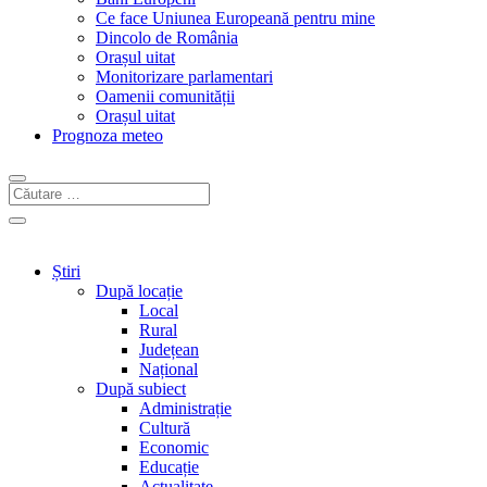
Ce face Uniunea Europeană pentru mine
Dincolo de România
Orașul uitat
Monitorizare parlamentari
Oamenii comunității
Orașul uitat
Prognoza meteo
Știri
După locație
Local
Rural
Județean
Național
După subiect
Administrație
Cultură
Economic
Educație
Actualitate