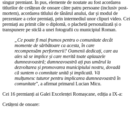
singur premiant. În pus, elemente de noutate au fost acordarea
titlurilor de cetățean de onoare către patru persoane (inclusiv post-
mortem), acordarea titlului de tânărul anului, dar și modul de
prezentare a celor premiați, prin intermediul unor clipuri video. Cei
premiați au primit câte o diplomă, o plachetă personalizată și o
transpunere pe sticlă a unei fotografii cu municipiul Roman.
„Ce poate fi mai frumos pentru o comunitate decât
momente de sărbătoare ca acesta, în care
recompensăm performerii? Oamenii dedicați, care au
ales să se implice și care merită
toate aplauzele
dumneavoastră; dumneavoastră a
ți pus umărul la
dezvoltarea și promovarea municipiului nostru, dovadă
că suntem
o comnitate unită
și implicată
. Vă
mulțumesc tuturor
pentru implicarea dumneavoastră în
comunitate
”, a afirmat primarul Lucian Micu.
Cei 16 premianți ai Galei Excelenței Romașcane, ediția a IX-a:
Cetățeni de onoare: