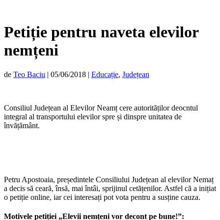
Petiție pentru naveta elevilor
nemțeni
de
Teo Baciu
|
05/06/2018
|
Educație
,
Județean
Consiliul Județean al Elevilor Neamț cere autorităților deocntul
integral al transportului elevilor spre și dinspre unitatea de
învățământ.
Petru Apostoaia, președintele Consiliului Județean al elevilor Nemaț
a decis să ceară, însă, mai întâi, sprijinul cetățenilor. Astfel că a inițiat
o petiție online, iar cei interesați pot vota pentru a susține cauza.
Motivele petiției „Elevii nemțeni vor decont pe bune!”: