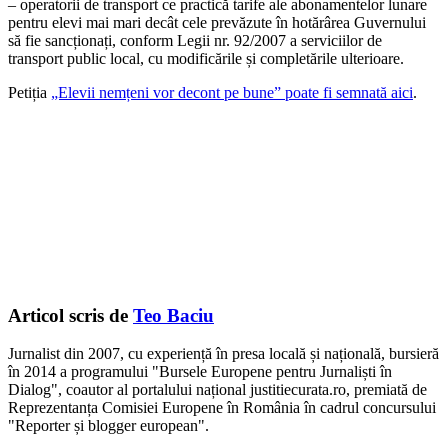
– operatorii de transport ce practică tarife ale abonamentelor lunare
pentru elevi mai mari decât cele prevăzute în hotărârea Guvernului
să fie sancționați, conform Legii nr. 92/2007 a serviciilor de
transport public local, cu modificările și completările ulterioare.
Petiția
„Elevii nemțeni vor decont pe bune” poate fi semnată aici
.
Articol scris de
Teo Baciu
Jurnalist din 2007, cu experiență în presa locală și națională, bursieră
în 2014 a programului "Bursele Europene pentru Jurnaliști în
Dialog", coautor al portalului național justitiecurata.ro, premiată de
Reprezentanța Comisiei Europene în România în cadrul concursului
"Reporter și blogger european".