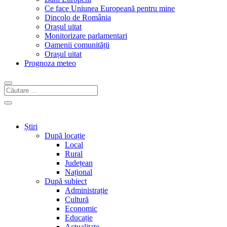
Ce face Uniunea Europeană pentru mine
Dincolo de România
Orașul uitat
Monitorizare parlamentari
Oamenii comunității
Orașul uitat
Prognoza meteo
Știri
După locație
Local
Rural
Județean
Național
După subiect
Administrație
Cultură
Economic
Educație
Actualitate