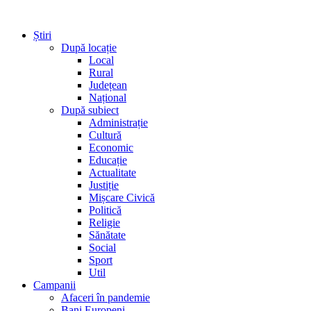
Știri
După locație
Local
Rural
Județean
Național
După subiect
Administrație
Cultură
Economic
Educație
Actualitate
Justiție
Mișcare Civică
Politică
Religie
Sănătate
Social
Sport
Util
Campanii
Afaceri în pandemie
Bani Europeni