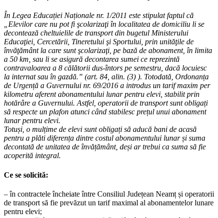
În Legea Educației Naționale nr. 1/2011 este stipulat faptul că
„Elevilor care nu pot fi şcolarizaţi în localitatea de domiciliu li se
decontează cheltuielile de transport din bugetul Ministerului
Educaţiei, Cercetării, Tineretului şi Sportului, prin unităţile de
învăţământ la care sunt şcolarizaţi, pe bază de abonament, în limita
a 50 km, sau li se asigură decontarea sumei ce reprezintă
contravaloarea a 8 călătorii dus-întors pe semestru, dacă locuiesc
la internat sau în gazdă.” (art. 84, alin. (3) ). Totodată, Ordonanța
de Urgență a Guvernului nr. 69/2016 a introdus un tarif maxim per
kilometru aferent abonamentului lunar pentru elevi, stabilit prin
hotărâre a Guvernului. Astfel, operatorii de transport sunt obligați
să respecte un plafon atunci când stabilesc prețul unui abonament
lunar pentru elevi.
Totuși, o mulțime de elevi sunt obligați să aducă bani de acasă
pentru a plăti diferența dintre costul abonamentului lunar și suma
decontată de unitatea de învățământ, deși ar trebui ca suma să fie
acoperită integral.
Ce se solicită:
– în contractele încheiate între Consiliul Județean Neamț și operatorii
de transport să fie prevăzut un tarif maximal al abonamentelor lunare
pentru elevi;