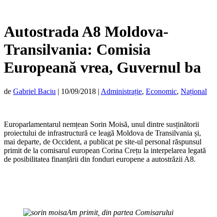
Autostrada A8 Moldova-
Transilvania: Comisia
Europeană vrea, Guvernul ba
de
Gabriel Baciu
|
10/09/2018
|
Administrație
,
Economic
,
Național
Europarlamentarul nemțean Sorin Moisă, unul dintre susținătorii
proiectului de infrastructură ce leagă Moldova de Transilvania și,
mai departe, de Occident, a publicat pe site-ul personal răspunsul
primit de la comisarul european Corina Crețu la interpelarea legată
de posibilitatea finanțării din fonduri europene a autostrăzii A8.
Am primit, din partea Comisarului