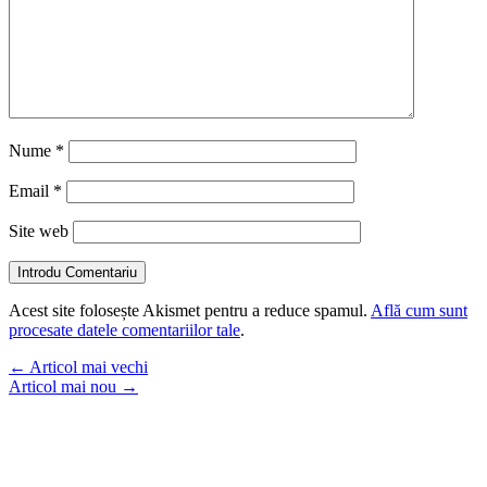
Nume
*
Email
*
Site web
Introdu Comentariu
Acest site folosește Akismet pentru a reduce spamul.
Află cum sunt
procesate datele comentariilor tale
.
←
Articol mai vechi
Articol mai nou
→