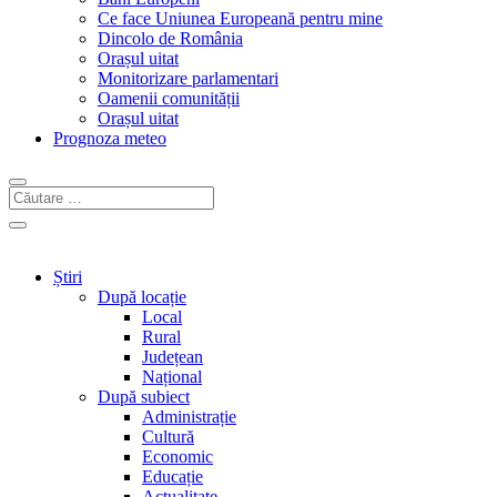
Ce face Uniunea Europeană pentru mine
Dincolo de România
Orașul uitat
Monitorizare parlamentari
Oamenii comunității
Orașul uitat
Prognoza meteo
Știri
După locație
Local
Rural
Județean
Național
După subiect
Administrație
Cultură
Economic
Educație
Actualitate