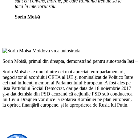
sunt eu convins, morale, pe care România trebuie să le
facă în interiorul său.
Sorin Moisă
Sorin Moisă, primul din dreapta, demonstrând pentru autostrada Iași
Sorin Moisă este unul dintre cei mai apreciați europarlamentari,
negociator al acordului CETA al UE și nominalizat de Politico între
cei mai influenți membri ai Parlamentului European. A fost ales pe
lista Partidului Social Democrat, dar pe data de 18 noiembrie 2017
și-a dat demisia din PSD acuzând că acțiunile PSD sub conducerea
lui Liviu Dragnea vor duce la izolarea României pe plan european,
la oprirea finanțării europene, și la aproprierea de Rusia lui Putin.