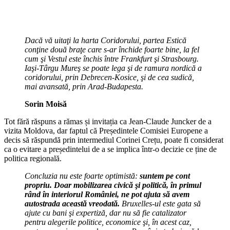
Dacă vă uitaţi la harta Coridorului, partea Estică
conţine două braţe care s-ar închide foarte bine, la fel
cum şi Vestul este închis între Frankfurt şi Strasbourg.
Iaşi-Târgu Mureş se poate lega şi de ramura nordică a
coridorului, prin Debrecen-Kosice, şi de cea sudică,
mai avansată, prin Arad-Budapesta.
Sorin Moisă
Tot fără răspuns a rămas și invitația ca Jean-Claude Juncker de a
vizita Moldova, dar faptul că Președintele Comisiei Europene a
decis să răspundă prin intermediul Corinei Crețu, poate fi considerat
ca o evitare a președintelui de a se implica într-o decizie ce ține de
politica regională.
Concluzia nu este foarte optimistă:
suntem pe cont
propriu. Doar mobilizarea civică şi politică, în primul
rând în interiorul României, ne pot ajuta să avem
autostrada această vreodată.
Bruxelles-ul este gata să
ajute cu bani şi expertiză, dar nu să fie catalizator
pentru alegerile politice, economice şi, în acest caz,