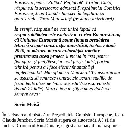
European pentru Politică Regională, Corina Creţu,
răspunsul la scrisoarea adresată Preşedintelui Comisiei
Europene, Jean-Claude Juncker, în legătură cu
autrostrada Târgu Mureş- Iaşi (postarea anterioară).
În esenţă, răspunsul ne comunică faptul că
responsabilitatea este exclusiv în curtea Bucureştiului,
că Uniunea Europeană poate finanţa pregătirea
tehnică şi apoi construcţia autostrăzii, inclusiv după
2020, în măsura în care autorităţile române
prioritizeaza acest proiect
, îl includ în lista pentru
finanţare, şi pregătesc, în mod profesionist, partea
tehnică pentru a-l face efectiv finantabil şi
implementabil. Mai aflăm că Ministerul Transporturilor
se aştepta să semneze contractele pentru studiile de
fezabilitate aferente ‘vara aceasta’ (scrisoarea este
datată 24 iulie). Vara a trecut, ştiţi cumva dacă s-a
semnat ceva?
Sorin Moisă
În scrisoarea trimisă către Preşedintele Comisiei Europene, Jean-
Claude Juncker, Sorin Moisă sugera ca autostrada A8 să fie
inclusă Coridorul Rin-Dunăre, sugestia rămânâd fără răspuns.