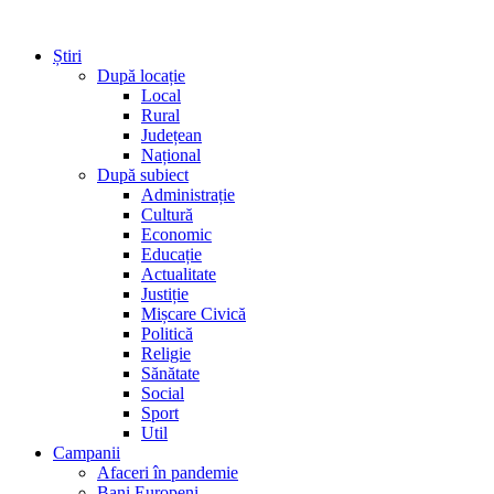
Știri
După locație
Local
Rural
Județean
Național
După subiect
Administrație
Cultură
Economic
Educație
Actualitate
Justiție
Mișcare Civică
Politică
Religie
Sănătate
Social
Sport
Util
Campanii
Afaceri în pandemie
Bani Europeni