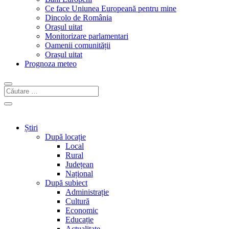
Ce face Uniunea Europeană pentru mine
Dincolo de România
Orașul uitat
Monitorizare parlamentari
Oamenii comunității
Orașul uitat
Prognoza meteo
Știri
După locație
Local
Rural
Județean
Național
După subiect
Administrație
Cultură
Economic
Educație
Actualitate