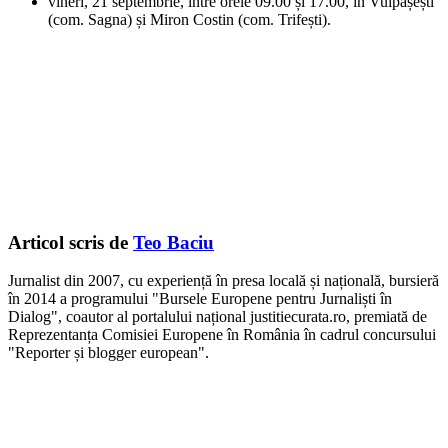
vineri, 21 septembrie, între orele 09.00 și 17.00, în Vulpășești
(com. Sagna) și Miron Costin (com. Trifești).
Articol scris de
Teo Baciu
Jurnalist din 2007, cu experiență în presa locală și națională, bursieră
în 2014 a programului "Bursele Europene pentru Jurnaliști în
Dialog", coautor al portalului național justitiecurata.ro, premiată de
Reprezentanța Comisiei Europene în România în cadrul concursului
"Reporter și blogger european".