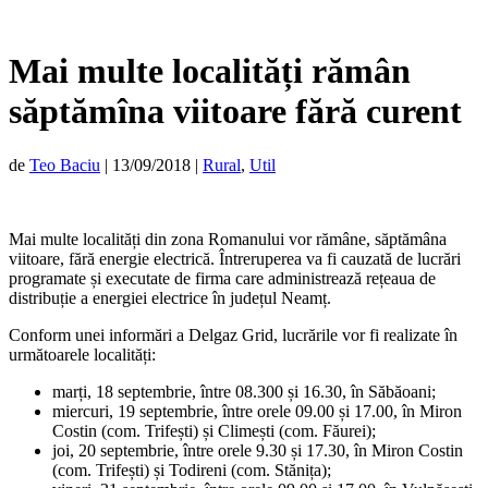
Mai multe localități rămân
săptămîna viitoare fără curent
de
Teo Baciu
|
13/09/2018
|
Rural
,
Util
Mai multe localități din zona Romanului vor rămâne, săptămâna
viitoare, fără energie electrică. Întreruperea va fi cauzată de lucrări
programate și executate de firma care administrează rețeaua de
distribuție a energiei electrice în județul Neamț.
Conform unei informări a Delgaz Grid, lucrările vor fi realizate în
următoarele localități:
marți, 18 septembrie, între 08.300 și 16.30, în Săbăoani;
miercuri, 19 septembrie, între orele 09.00 și 17.00, în Miron
Costin (com. Trifești) și Climești (com. Făurei);
joi, 20 septembrie, între orele 9.30 și 17.30, în Miron Costin
(com. Trifești) și Todireni (com. Stănița);