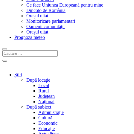
Ce face Uniunea Europeană pentru mine
Dincolo de România
Orașul uitat
Monitorizare parlamentari
Oamenii comunității
Orașul uitat
Prognoza meteo
Știri
După locație
Local
Rural
Județean
Național
După subiect
Administrație
Cultură
Economic
Educație
Actualitate