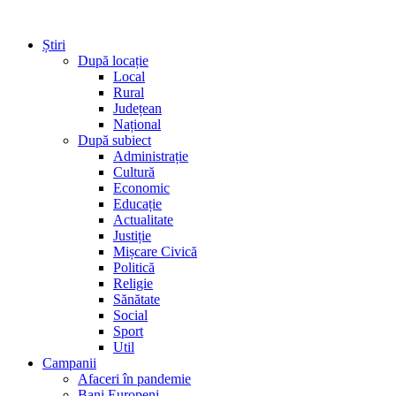
Știri
După locație
Local
Rural
Județean
Național
După subiect
Administrație
Cultură
Economic
Educație
Actualitate
Justiție
Mișcare Civică
Politică
Religie
Sănătate
Social
Sport
Util
Campanii
Afaceri în pandemie
Bani Europeni