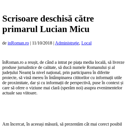
Scrisoare deschisă către
primarul Lucian Micu
de
inRoman.ro
|
11/10/2018
|
Administrație
,
Local
înRoman.ro a reușit, de când a intrat pe piața media locală, să livreze
produse jurnalistice de calitate, să ducă numele Romanului și al
județului Neamț la nivel național, prin participarea în diferite
proiecte, să vină mereu în întâmpinarea cititorilor cu informații utile
de proximitate, dar și cu informații de perspectivă, puse în context și
care să ofere o viziune mai clară (sperăm noi) asupra evenimentelor
actuale sau viitoare.
Am încercat, în aceeași măsură, să prezentăm cât mai corect posibil