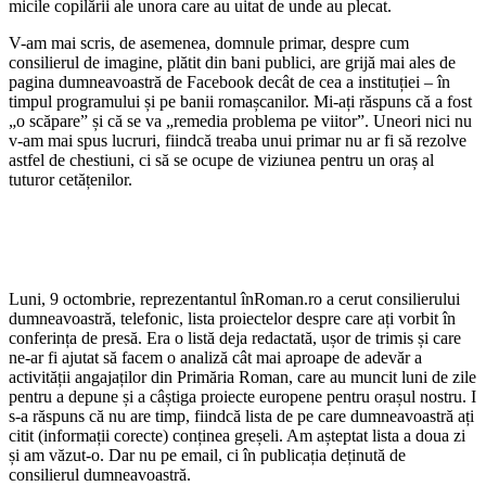
micile copilării ale unora care au uitat de unde au plecat.
V-am mai scris, de asemenea, domnule primar, despre cum
consilierul de imagine, plătit din bani publici, are grijă mai ales de
pagina dumneavoastră de Facebook decât de cea a instituției – în
timpul programului și pe banii romașcanilor. Mi-ați răspuns că a fost
„o scăpare” și că se va „remedia problema pe viitor”. Uneori nici nu
v-am mai spus lucruri, fiindcă treaba unui primar nu ar fi să rezolve
astfel de chestiuni, ci să se ocupe de viziunea pentru un oraș al
tuturor cetățenilor.
Luni, 9 octombrie, reprezentantul înRoman.ro a cerut consilierului
dumneavoastră, telefonic, lista proiectelor despre care ați vorbit în
conferința de presă. Era o listă deja redactată, ușor de trimis și care
ne-ar fi ajutat să facem o analiză cât mai aproape de adevăr a
activității angajaților din Primăria Roman, care au muncit luni de zile
pentru a depune și a câștiga proiecte europene pentru orașul nostru. I
s-a răspuns că nu are timp, fiindcă lista de pe care dumneavoastră ați
citit (informații corecte) conținea greșeli. Am așteptat lista a doua zi
și am văzut-o. Dar nu pe email, ci în publicația deținută de
consilierul dumneavoastră.