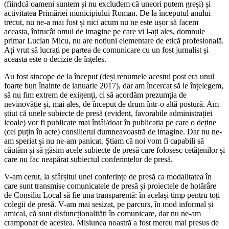
(fiindcă oameni suntem și nu excludem că uneori putem greși) și
activitatea Primăriei municipiului Roman. De la începutul anului
trecut, nu ne-a mai fost și nici acum nu ne este ușor să facem
aceasta, întrucât omul de imagine pe care vi l-ați ales, domnule
primar Lucian Micu, nu are noțiuni elementare de etică profesională.
Ați vrut să lucrați pe partea de comunicare cu un fost jurnalist și
aceasta este o decizie de înțeles.
Au fost sincope de la început (deși renumele acestui post era unul
foarte bun înainte de ianuarie 2017), dar am încercat să le înțelegem,
să nu fim extrem de exigenți, ci să acordăm prezumția de
nevinovăție și, mai ales, de început de drum într-o altă postură. Am
știut că unele subiecte de presă (evident, favorabile administrației
lcoale) vor fi publicate mai întâi/doar în publicația pe care o deține
(cel puțin în acte) consilierul dumneavoastră de imagine. Dar nu ne-
am speriat și nu ne-am panicat. Știam că noi vom fi capabili să
căutăm și să găsim acele subiecte de presă care folosesc cetățenilor și
care nu fac neapărat subiectul conferințelor de presă.
V-am cerut, la sfârșitul unei conferințe de presă ca modalitatea în
care sunt transmise comunicatele de presă și proiectele de hotărâre
de Consiliu Local să fie una transparentă: în același timp pentru toți
colegii de presă. V-am mai sesizat, pe parcurs, în mod informal și
amical, că sunt disfuncționalități în comunicare, dar nu ne-am
cramponat de acestea. Misiunea noastră a fost mereu mai presus de