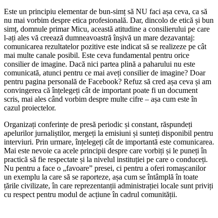
Este un principiu elementar de bun-simț să NU faci așa ceva, ca să
nu mai vorbim despre etica profesională. Dar, dincolo de etică și bun
simț, domnule primar Micu, această atitudine a consilierului pe care
l-ați ales vă creează dumneavoastră înșivă un mare dezavantaj:
comunicarea rezultatelor pozitive este indicat să se realizeze pe cât
mai multe canale posibil. Este ceva fundamental pentru orice
consilier de imagine. Dacă nici partea plină a paharului nu este
comunicată, atunci pentru ce mai aveți consilier de imagine? Doar
pentru pagina personală de Facebook? Refuz să cred așa ceva și am
convingerea că înțelegeți cât de important poate fi un document
scris, mai ales când vorbim despre multe cifre – așa cum este în
cazul proiectelor.
Organizați conferințe de presă periodic și constant, răspundeți
apelurilor jurnaliștilor, mergeți la emisiuni și sunteți disponibil pentru
interviuri. Prin urmare, înțelegeți cât de importantă este comunicarea.
Mai este nevoie ca acele principii despre care vorbiți și le puneți în
practică să fie respectate și la nivelul instituției pe care o conduceți.
Nu pentru a face o „favoare” presei, ci pentru a oferi romașcanilor
un exemplu la care să se raporteze, așa cum se întâmplă în toate
țările civilizate, în care reprezentanții administrației locale sunt priviți
cu respect pentru modul de acțiune în cadrul comunității.