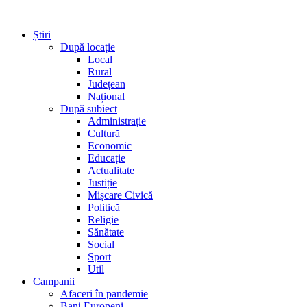
Știri
După locație
Local
Rural
Județean
Național
După subiect
Administrație
Cultură
Economic
Educație
Actualitate
Justiție
Mișcare Civică
Politică
Religie
Sănătate
Social
Sport
Util
Campanii
Afaceri în pandemie
Bani Europeni