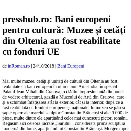
presshub.ro: Bani europeni
pentru cultură: Muzee și cetăți
din Oltenia au fost reabilitate
cu fonduri UE
de
inRoman.ro
|
24/10/2018
|
Bani Europeni
Mai multe muzee, cetăți și unități de cultură din Oltenia au fost
reabilitate cu bani europeni în ultimii ani. Am studiat în special
Palatul Jean Mihail din Craiova, o clădire impresionantă din punct
de vedere arhitectural, gazdă a Muzeului de Artă din Craiova, care
și-a schimbat înfățișarea atât la exterior, cât și la interior, după ce a
fost reabilitată cu fonduri europene și naționale. În muzeu se găsesc
șapte opere ale marelui sculptor Constantin Brâncuși și alte 9.000 de
piese, multe dintre ele aparținând celor mai cunoscuți pictori români.
Regăsim aici celebra lucrare „Sărutul”, considerată prima sculptură
modernă din lume, aparținând lui Constantin Brâncuși. Mergem apoi