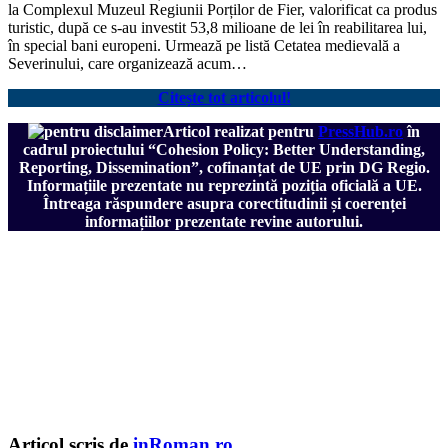
la Complexul Muzeul Regiunii Porților de Fier, valorificat ca produs
turistic, după ce s-au investit 53,8 milioane de lei în reabilitarea lui,
în special bani europeni. Urmează pe listă Cetatea medievală a
Severinului, care organizează acum…
Citește tot articolul!
Articol realizat pentru
PressHub.ro
în
cadrul proiectului
“Cohesion Policy: Better Understanding,
Reporting, Dissemination”, cofinanțat de UE prin DG Regio.
Informațiile prezentate nu reprezintă poziția oficială a UE.
Întreaga răspundere asupra corectitudinii și coerenței
informațiilor prezentate revine autorului.
Articol scris de
inRoman.ro