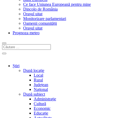
Ce face Uniunea Europeană pentru mine
Dincolo de România
Orașul uitat
Monitorizare parlamentari
Oamenii comunității
Orașul uitat
Prognoza meteo
Știri
După locație
Local
Rural
Județean
Național
După subiect
Administrație
Cultură
Economic
Educație
Actualitate