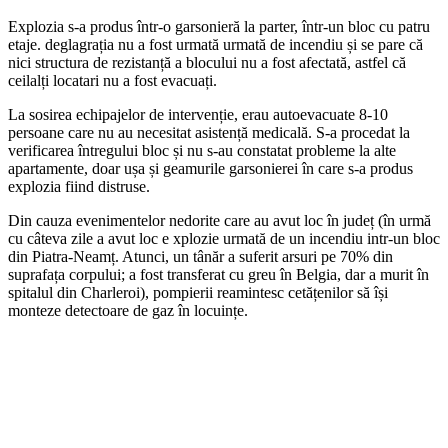
Explozia s-a produs într-o garsonieră la parter, într-un bloc cu patru
etaje. deglagrația nu a fost urmată urmată de incendiu și se pare că
nici structura de rezistanță a blocului nu a fost afectată, astfel că
ceilalți locatari nu a fost evacuați.
La sosirea echipajelor de intervenție, erau autoevacuate 8-10
persoane care nu au necesitat asistență medicală. S-a procedat la
verificarea întregului bloc și nu s-au constatat probleme la alte
apartamente, doar ușa și geamurile garsonierei în care s-a produs
explozia fiind distruse.
Din cauza evenimentelor nedorite care au avut loc în județ (în urmă
cu câteva zile a avut loc e xplozie urmată de un incendiu intr-un bloc
din Piatra-Neamț. Atunci, un tânăr a suferit arsuri pe 70% din
suprafața corpului; a fost transferat cu greu în Belgia, dar a murit în
spitalul din Charleroi), pompierii reamintesc cetățenilor să își
monteze detectoare de gaz în locuințe.