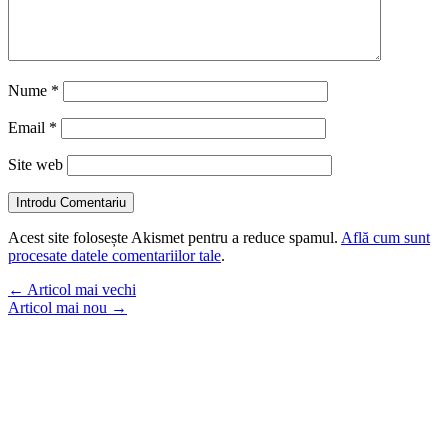
Nume
*
Email
*
Site web
Introdu Comentariu
Acest site folosește Akismet pentru a reduce spamul.
Află cum sunt
procesate datele comentariilor tale
.
←
Articol mai vechi
Articol mai nou
→