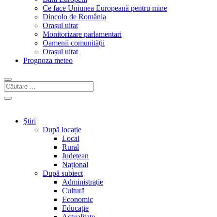
Ce face Uniunea Europeană pentru mine
Dincolo de România
Orașul uitat
Monitorizare parlamentari
Oamenii comunității
Orașul uitat
Prognoza meteo
Știri
După locație
Local
Rural
Județean
Național
După subiect
Administrație
Cultură
Economic
Educație
Actualitate