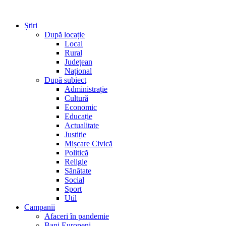
Știri
După locație
Local
Rural
Județean
Național
După subiect
Administrație
Cultură
Economic
Educație
Actualitate
Justiție
Mișcare Civică
Politică
Religie
Sănătate
Social
Sport
Util
Campanii
Afaceri în pandemie
Bani Europeni