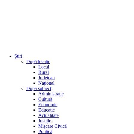
Știri
După locație
Local
Rural
Județean
Național
După subiect
Administrație
Cultură
Economic
Educație
Actualitate
Justiție
Mișcare Civică
Politică