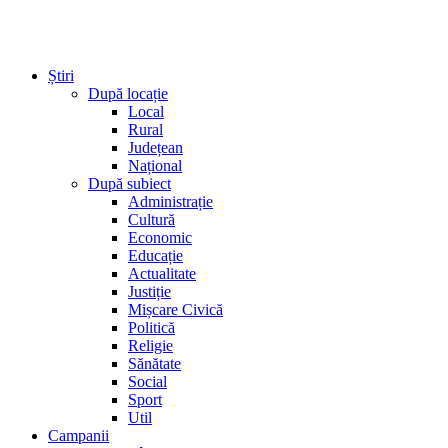
Știri
După locație
Local
Rural
Județean
Național
După subiect
Administrație
Cultură
Economic
Educație
Actualitate
Justiție
Mișcare Civică
Politică
Religie
Sănătate
Social
Sport
Util
Campanii