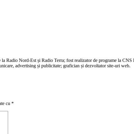
e la Radio Nord-Est și Radio Terra; fost realizator de programe la CNS
are, advertising și publicitate; grafician și dezvoltator site-uri web.
ate cu
*