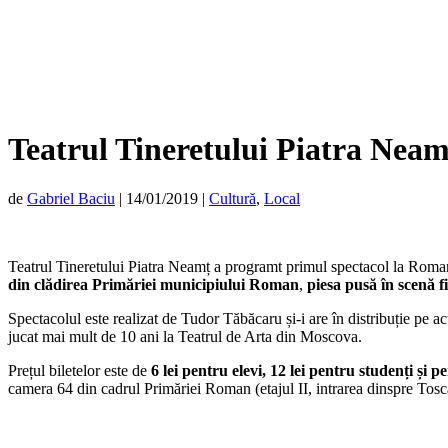
Teatrul Tineretului Piatra Nea
de
Gabriel Baciu
|
14/01/2019
|
Cultură
,
Local
Teatrul Tineretului Piatra Neamț a programt primul spectacol la Rom
din clădirea Primăriei municipiului Roman
,
piesa pusă în scenă 
Spectacolul este realizat de Tudor Tăbăcaru și-i are în distribuție pe 
jucat mai mult de 10 ani la Teatrul de Arta din Moscova.
Prețul biletelor este de
6 lei pentru elevi, 12 lei pentru studenți și p
camera 64 din cadrul Primăriei Roman (etajul II, intrarea dinspre Tosc