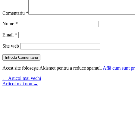
Comentariu
*
Nume
*
Email
*
Site web
Introdu Comentariu
Acest site folosește Akismet pentru a reduce spamul.
Află cum sunt pro
←
Articol mai vechi
Articol mai nou
→