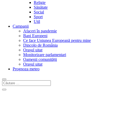
Religie
Sănătate
Social
Sport
Util
Campanii
Afaceri în pandemie
Bani Europeni
Ce face Uniunea Europeană pentru mine
Dincolo de România
Orașul uitat
Monitorizare parlamentari
Oamenii comunității
Orașul uitat
Prognoza meteo