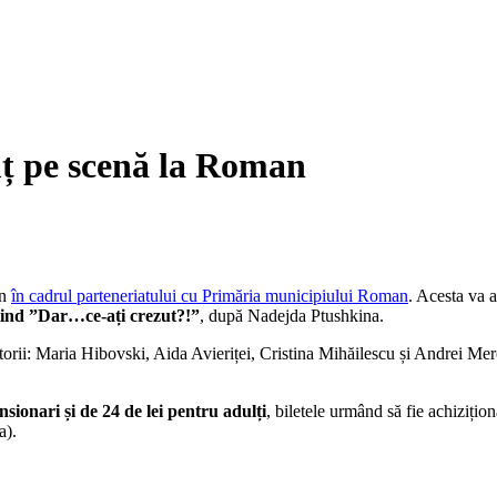
mț pe scenă la Roman
an
în cadrul parteneriatului cu Primăria municipiului Roman
. Acesta va 
fiind ”Dar…ce-ați crezut?!”
, după Nadejda Ptushkina.
actorii: Maria Hibovski, Aida Avieriței, Cristina Mihăilescu și Andrei Mer
ensionari și de 24 de lei pentru adulți
, biletele urmând să fie achizițion
a).