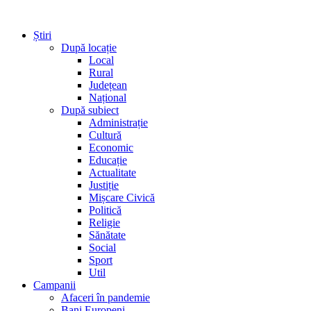
Știri
După locație
Local
Rural
Județean
Național
După subiect
Administrație
Cultură
Economic
Educație
Actualitate
Justiție
Mișcare Civică
Politică
Religie
Sănătate
Social
Sport
Util
Campanii
Afaceri în pandemie
Bani Europeni