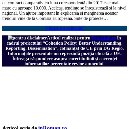
cu contract comparativ cu luna corespondentă din 2017 este mai
mare cu aproape 10.000. Aceleași tendințe se înregistrează și la nivel
național. Un ajutor important în explicarea și menținerea acestor
trenduri vine de la Comisia Europeană. Sute de proiecte…
Citește tot articolul!
Articol realizat pentru
PressHub.ro
în
cadrul proiectului
“Cohesion Policy: Better Understanding,
Reporting, Dissemination”, cofinanțat de UE prin DG Regio.
Informațiile prezentate nu reprezintă poziția oficială a UE.
Întreaga răspundere asupra corectitudinii și coerenței
informațiilor prezentate revine autorului.
Articol scris de
inRoman.ro