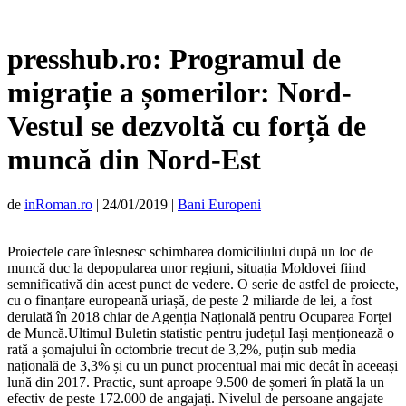
presshub.ro: Programul de
migrație a șomerilor: Nord-
Vestul se dezvoltă cu forță de
muncă din Nord-Est
de
inRoman.ro
|
24/01/2019
|
Bani Europeni
Proiectele care înlesnesc schimbarea domiciliului după un loc de
muncă duc la depopularea unor regiuni, situația Moldovei fiind
semnificativă din acest punct de vedere. O serie de astfel de proiecte,
cu o finanțare europeană uriașă, de peste 2 miliarde de lei, a fost
derulată în 2018 chiar de Agenția Națională pentru Ocuparea Forței
de Muncă.Ultimul Buletin statistic pentru județul Iași menționează o
rată a șomajului în octombrie trecut de 3,2%, puțin sub media
națională de 3,3% și cu un punct procentual mai mic decât în aceeași
lună din 2017. Practic, sunt aproape 9.500 de șomeri în plată la un
efectiv de peste 172.000 de angajați. Nivelul de persoane angajate