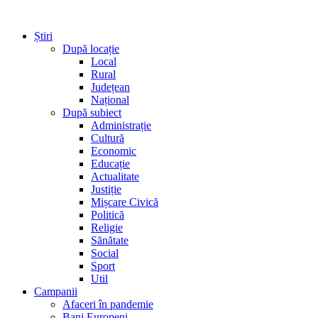
Știri
După locație
Local
Rural
Județean
Național
După subiect
Administrație
Cultură
Economic
Educație
Actualitate
Justiție
Mișcare Civică
Politică
Religie
Sănătate
Social
Sport
Util
Campanii
Afaceri în pandemie
Bani Europeni