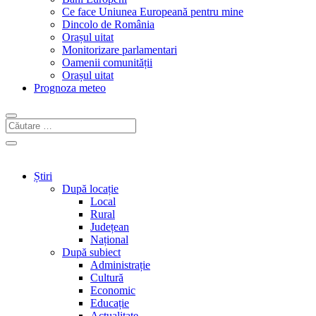
Ce face Uniunea Europeană pentru mine
Dincolo de România
Orașul uitat
Monitorizare parlamentari
Oamenii comunității
Orașul uitat
Prognoza meteo
Știri
După locație
Local
Rural
Județean
Național
După subiect
Administrație
Cultură
Economic
Educație
Actualitate