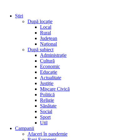
Știri
După locație
Local
Rural
Județean
Național
După subiect
Administrație
Cultură
Economic
Educație
Actualitate
Justiție
Mișcare Civică
Politică
Religie
Sănătate
Social
Sport
Util
Campanii
Afaceri în pandemie
Bani Europeni