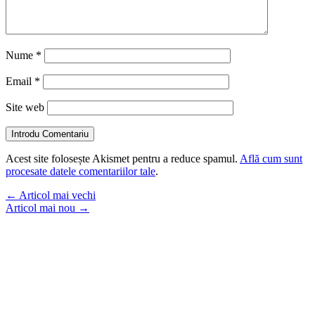
Nume
*
Email
*
Site web
Introdu Comentariu
Acest site folosește Akismet pentru a reduce spamul.
Află cum sunt
procesate datele comentariilor tale
.
←
Articol mai vechi
Articol mai nou
→