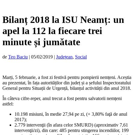
Bilanț 2018 la ISU Neamț: un
apel la 112 la fiecare trei
minute și jumătate
de
Teo Baciu
|
05/02/2019
|
Județean
,
Social
Marți, 5 februarie, a fost zi festivă pentru pompierii nemțeni. Aceștia
au prezentat, în fața autorităților din județ și a șefului Inspectoratului
General pentru Situații de Urgență, bilanțul activității din anul 2018.
În câteva cifre-reper, anul trecut a fost pentru salvatorii nemțeni
astfel:
10.198 misiuni, în medie 27,94 pe zi, (+ 3,80% faţă de anul
2017);
2.779 intervenţii (în afara celor SMURD) (aproximativ 7,61
intervenţii/zi), din care: 485 pentru stingerea incendiilor, 199