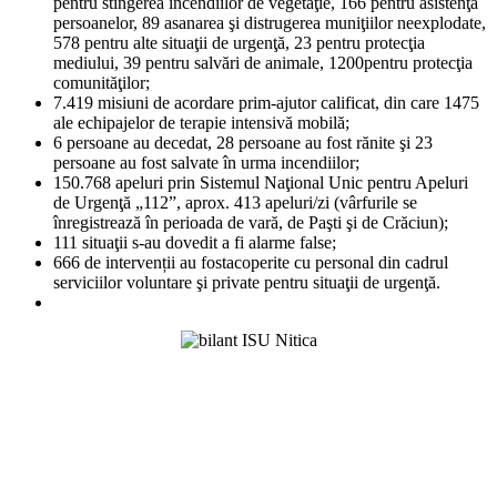
pentru stingerea incendiilor de vegetaţie, 166 pentru asistenţa
persoanelor, 89 asanarea şi distrugerea muniţiilor neexplodate,
578 pentru alte situaţii de urgenţă, 23 pentru protecţia
mediului, 39 pentru salvări de animale, 1200pentru protecţia
comunităţilor;
7.419 misiuni de acordare prim-ajutor calificat, din care 1475
ale echipajelor de terapie intensivă mobilă;
6 persoane au decedat, 28 persoane au fost rănite şi 23
persoane au fost salvate în urma incendiilor;
150.768 apeluri prin Sistemul Naţional Unic pentru Apeluri
de Urgenţă „112”, aprox. 413 apeluri/zi (vârfurile se
înregistrează în perioada de vară, de Paşti şi de Crăciun);
111 situaţii s-au dovedit a fi alarme false;
666 de intervenții au fostacoperite cu personal din cadrul
serviciilor voluntare şi private pentru situaţii de urgenţă.