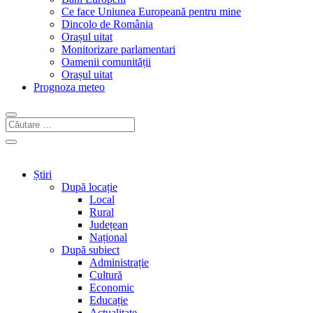
Ce face Uniunea Europeană pentru mine
Dincolo de România
Orașul uitat
Monitorizare parlamentari
Oamenii comunității
Orașul uitat
Prognoza meteo
Știri
După locație
Local
Rural
Județean
Național
După subiect
Administrație
Cultură
Economic
Educație
Actualitate