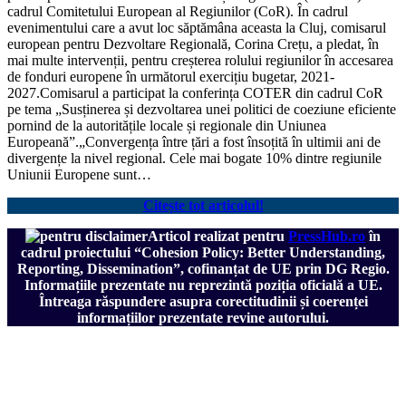
cadrul Comitetului European al Regiunilor (CoR). În cadrul
evenimentului care a avut loc săptămâna aceasta la Cluj, comisarul
european pentru Dezvoltare Regională, Corina Crețu, a pledat, în
mai multe intervenții, pentru creșterea rolului regiunilor în accesarea
de fonduri europene în următorul exercițiu bugetar, 2021-
2027.Comisarul a participat la conferința COTER din cadrul CoR
pe tema „Susținerea și dezvoltarea unei politici de coeziune eficiente
pornind de la autoritățile locale și regionale din Uniunea
Europeană”.„Convergența între țări a fost însoțită în ultimii ani de
divergențe la nivel regional. Cele mai bogate 10% dintre regiunile
Uniunii Europene sunt…
Citește tot articolul!
Articol realizat pentru
PressHub.ro
în
cadrul proiectului
“Cohesion Policy: Better Understanding,
Reporting, Dissemination”, cofinanțat de UE prin DG Regio.
Informațiile prezentate nu reprezintă poziția oficială a UE.
Întreaga răspundere asupra corectitudinii și coerenței
informațiilor prezentate revine autorului.