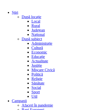
Știri
După locație
Local
Rural
Județean
Național
După subiect
Administrație
Cultură
Economic
Educație
Actualitate
Justiție
Mișcare Civică
Politică
Religie
Sănătate
Social
Sport
Util
Campanii
Afaceri în pandemie
Bani Europeni