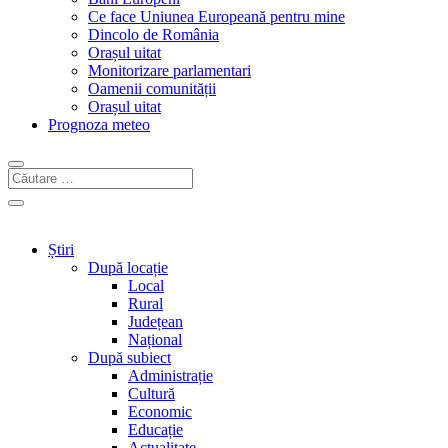
Ce face Uniunea Europeană pentru mine
Dincolo de România
Orașul uitat
Monitorizare parlamentari
Oamenii comunității
Orașul uitat
Prognoza meteo
Știri
După locație
Local
Rural
Județean
Național
După subiect
Administrație
Cultură
Economic
Educație
Actualitate