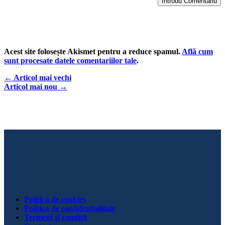
Introdu Comentariu
Acest site folosește Akismet pentru a reduce spamul.
Află cum
sunt procesate datele comentariilor tale
.
←
Articol mai vechi
Articol mai nou
→
Politica de cookies
Politica de confidențialitate
Termeni și condiții