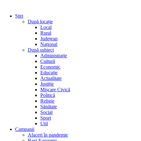
Știri
După locație
Local
Rural
Județean
Național
După subiect
Administrație
Cultură
Economic
Educație
Actualitate
Justiție
Mișcare Civică
Politică
Religie
Sănătate
Social
Sport
Util
Campanii
Afaceri în pandemie
Bani Europeni