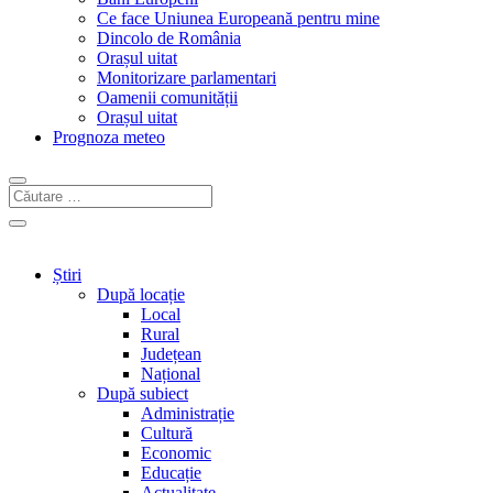
Ce face Uniunea Europeană pentru mine
Dincolo de România
Orașul uitat
Monitorizare parlamentari
Oamenii comunității
Orașul uitat
Prognoza meteo
Știri
După locație
Local
Rural
Județean
Național
După subiect
Administrație
Cultură
Economic
Educație
Actualitate