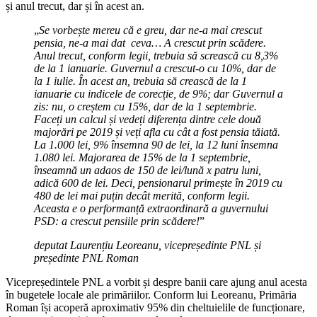
și anul trecut, dar și în acest an.
„
Se vorbește mereu că e greu, dar ne-a mai crescut
pensia, ne-a mai dat ceva… A crescut prin scădere.
Anul trecut, conform legii, trebuia să screască cu 8,3%
de la 1 ianuarie. Guvernul a crescut-o cu 10%, dar de
la 1 iulie. În acest an, trebuia să crească de la 1
ianuarie cu indicele de corecție, de 9%; dar Guvernul a
zis: nu, o creștem cu 15%, dar de la 1 septembrie.
Faceți un calcul și vedeți diferența dintre cele două
majorări pe 2019 și veți afla cu cât a fost pensia tăiată.
La 1.000 lei, 9% însemna 90 de lei, la 12 luni însemna
1.080 lei. Majorarea de 15% de la 1 septembrie,
înseamnă un adaos de 150 de lei/lună x patru luni,
adică 600 de lei. Deci, pensionarul primește în 2019 cu
480 de lei mai puțin decât merită, conform legii.
Aceasta e o performanță extraordinară a guvernului
PSD: a crescut pensiile prin scădere!
”
deputat Laurențiu Leoreanu, vicepreședinte PNL și
președinte PNL Roman
Vicepreședintele PNL a vorbit și despre banii care ajung anul acesta
în bugetele locale ale primăriilor. Conform lui Leoreanu, Primăria
Roman își acoperă aproximativ 95% din cheltuielile de funcționare,