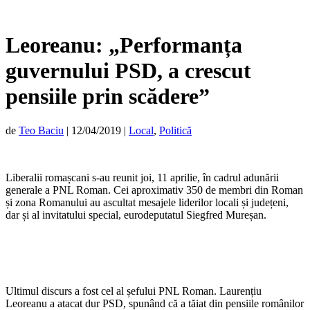
Leoreanu: „Performanța
guvernului PSD, a crescut
pensiile prin scădere”
de
Teo Baciu
|
12/04/2019
|
Local
,
Politică
Liberalii romașcani s-au reunit joi, 11 aprilie, în cadrul adunării
generale a PNL Roman. Cei aproximativ 350 de membri din Roman
și zona Romanului au ascultat mesajele liderilor locali și județeni,
dar și al invitatului special, eurodeputatul Siegfred Mureșan.
Ultimul discurs a fost cel al șefului PNL Roman. Laurențiu
Leoreanu a atacat dur PSD, spunând că a tăiat din pensiile românilor