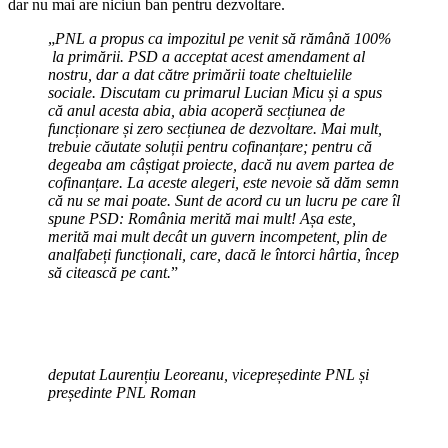
dar nu mai are niciun ban pentru dezvoltare.
„
PNL a propus ca impozitul pe venit să rămână 100%
la primării. PSD a acceptat acest amendament al
nostru, dar a dat către primării toate cheltuielile
sociale. Discutam cu primarul Lucian Micu și a spus
că anul acesta abia, abia acoperă secțiunea de
funcționare și zero secțiunea de dezvoltare. Mai mult,
trebuie căutate soluții pentru cofinanțare; pentru că
degeaba am câștigat proiecte, dacă nu avem partea de
cofinanțare. La aceste alegeri, este nevoie să dăm semn
că nu se mai poate. Sunt de acord cu un lucru pe care îl
spune PSD: România merită mai mult! Așa este,
merită mai mult decât un guvern incompetent, plin de
analfabeți funcționali, care, dacă le întorci hârtia, încep
să citească pe cant.
”
deputat Laurențiu Leoreanu, vicepreședinte PNL și
președinte PNL Roman