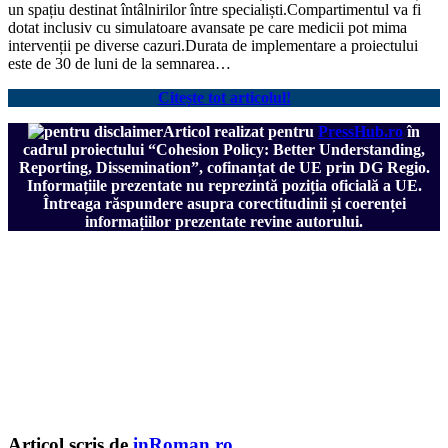
un spațiu destinat întâlnirilor între specialiști.Compartimentul va fi
dotat inclusiv cu simulatoare avansate pe care medicii pot mima
intervenții pe diverse cazuri.Durata de implementare a proiectului
este de 30 de luni de la semnarea…
Citește tot articolul!
Articol realizat pentru
PressHub.ro
în
cadrul proiectului
“Cohesion Policy: Better Understanding,
Reporting, Dissemination”, cofinanțat de UE prin DG Regio.
Informațiile prezentate nu reprezintă poziția oficială a UE.
Întreaga răspundere asupra corectitudinii și coerenței
informațiilor prezentate revine autorului.
Articol scris de
inRoman.ro