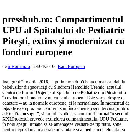
presshub.ro: Compartimentul
UPU al Spitalului de Pediatrie
Pitești, extins și modernizat cu
fonduri europene
de
inRoman.ro
|
24/04/2019
|
Bani Europeni
Inaugurat în martie 2016, la puțin timp după izbucnirea scandalului
bebelușilor diagnosticați cu Sindrom Hemolitic Uremic, actualul
Centru de Primiri Urgențe al Spitalului de Pediatrie din Pitești intră
în extindere și modernizare cu bani europeni. Este vorba despre o
adaptare – nu la normele europene, ci la normalitate. În momentul de
față, de exemplu, brancardierii sunt încă chemați să intervină printr-o
asistentă-„mesager”, și nu prin stație, așa cum ar fi normal în secolul
XXI.Proiectul prevede extinderea compartimentului UPU Pediatrie,
în noul spațiu urmând să se amenajeze vestiare de tip filtru, zone
pentru depozitarea materialelor sanitare și a medicamentelor, dar și