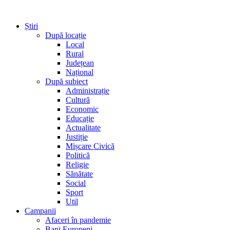
Știri
După locație
Local
Rural
Județean
Național
După subiect
Administrație
Cultură
Economic
Educație
Actualitate
Justiție
Mișcare Civică
Politică
Religie
Sănătate
Social
Sport
Util
Campanii
Afaceri în pandemie
Bani Europeni