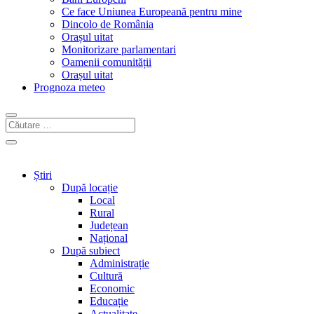
Ce face Uniunea Europeană pentru mine
Dincolo de România
Orașul uitat
Monitorizare parlamentari
Oamenii comunității
Orașul uitat
Prognoza meteo
Știri
După locație
Local
Rural
Județean
Național
După subiect
Administrație
Cultură
Economic
Educație
Actualitate