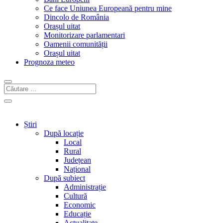
Ce face Uniunea Europeană pentru mine
Dincolo de România
Orașul uitat
Monitorizare parlamentari
Oamenii comunității
Orașul uitat
Prognoza meteo
Știri
După locație
Local
Rural
Județean
Național
După subiect
Administrație
Cultură
Economic
Educație
Actualitate