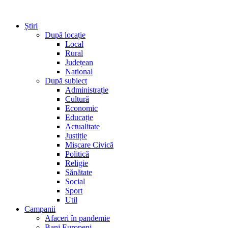
Știri
După locație
Local
Rural
Județean
Național
După subiect
Administrație
Cultură
Economic
Educație
Actualitate
Justiție
Mișcare Civică
Politică
Religie
Sănătate
Social
Sport
Util
Campanii
Afaceri în pandemie
Bani Europeni