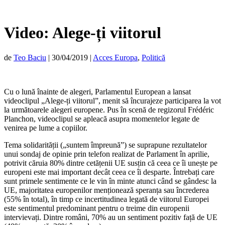
Video: Alege-ți viitorul
de
Teo Baciu
|
30/04/2019
|
Acces Europa
,
Politică
Cu o lună înainte de alegeri, Parlamentul European a lansat
videoclipul „Alege-ți viitorul”, menit să încurajeze participarea la vot
la următoarele alegeri europene. Pus în scenă de regizorul Frédéric
Planchon, videoclipul se apleacă asupra momentelor legate de
venirea pe lume a copiilor.
Tema solidarității („suntem împreună”) se suprapune rezultatelor
unui sondaj de opinie prin telefon realizat de Parlament în aprilie,
potrivit căruia 80% dintre cetățenii UE susțin că ceea ce îi unește pe
europeni este mai important decât ceea ce îi desparte. Întrebați care
sunt primele sentimente ce le vin în minte atunci când se gândesc la
UE, majoritatea europenilor menționează speranța sau încrederea
(55% în total), în timp ce incertitudinea legată de viitorul Europei
este sentimentul predominant pentru o treime din europenii
intervievați. Dintre români, 70% au un sentiment pozitiv față de UE