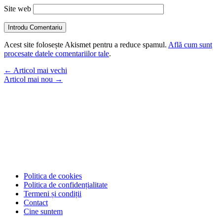
Site web
Introdu Comentariu
Acest site folosește Akismet pentru a reduce spamul.
Află cum sunt
procesate datele comentariilor tale
.
←
Articol mai vechi
Articol mai nou
→
Politica de cookies
Politica de confidențialitate
Termeni și condiții
Contact
Cine suntem