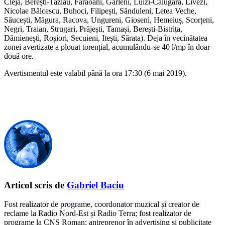
Cleja, Berești-Tazlău, Faraoani, Gârleni, Luizi-Călugăra, Livezi,
Nicolae Bălcescu, Buhoci, Filipești, Sănduleni, Letea Veche,
Săucești, Măgura, Racova, Ungureni, Gioseni, Hemeiuș, Scorțeni,
Negri, Traian, Strugari, Prăjești, Tamași, Berești-Bistrița,
Dămienești, Roșiori, Secuieni, Itești, Sărata). Deja în vecinătatea
zonei avertizate a plouat torențial, acumulându-se 40 l/mp în doar
două ore.
Avertismentul este valabil până la ora 17:30 (6 mai 2019).
Articol scris de
Gabriel Baciu
Fost realizator de programe, coordonator muzical și creator de
reclame la Radio Nord-Est și Radio Terra; fost realizator de
programe la CNS Roman; antreprenor în advertising și publicitate