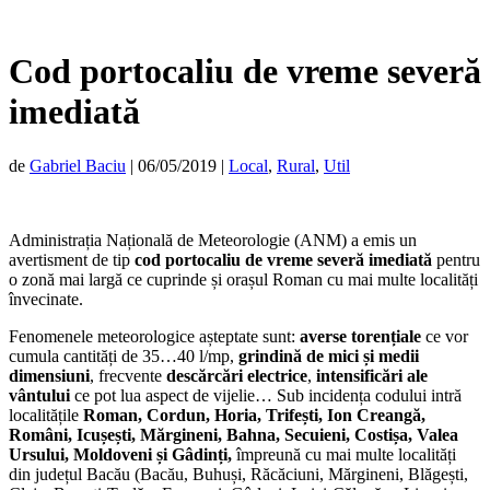
Cod portocaliu de vreme severă
imediată
de
Gabriel Baciu
|
06/05/2019
|
Local
,
Rural
,
Util
Administrația Națională de Meteorologie (ANM) a emis un
avertisment de tip
cod portocaliu de vreme severă imediată
pentru
o zonă mai largă ce cuprinde și orașul Roman cu mai multe localități
învecinate.
Fenomenele meteorologice așteptate sunt:
averse torențiale
ce vor
cumula cantități de 35…40 l/mp,
grindină de mici și medii
dimensiuni
, frecvente
descărcări electrice
,
intensificări ale
vântului
ce pot lua aspect de vijelie… Sub incidența codului intră
localitățile
Roman, Cordun, Horia, Trifești, Ion Creangă,
Români, Icușești, Mărgineni, Bahna, Secuieni, Costișa, Valea
Ursului, Moldoveni și Gâdinți,
împreună cu mai multe localități
din județul Bacău (Bacău, Buhuși, Răcăciuni, Mărgineni, Blăgești,