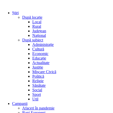
Știri
După locație
Local
Rural
Județean
Național
După subiect
Administrație
Cultură
Economic
Educație
Actualitate
Justiție
Mișcare Civică
Politică
Religie
Sănătate
Social
Sport
Util
Campanii
Afaceri în pandemie
Bani Europeni