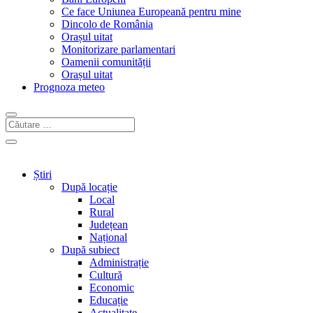
Ce face Uniunea Europeană pentru mine
Dincolo de România
Orașul uitat
Monitorizare parlamentari
Oamenii comunității
Orașul uitat
Prognoza meteo
Știri
După locație
Local
Rural
Județean
Național
După subiect
Administrație
Cultură
Economic
Educație
Actualitate