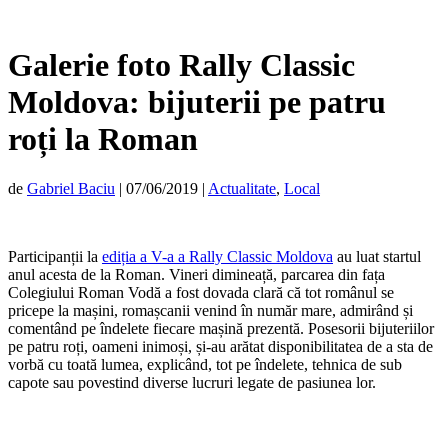
Galerie foto Rally Classic
Moldova: bijuterii pe patru
roți la Roman
de
Gabriel Baciu
|
07/06/2019
|
Actualitate
,
Local
Participanții la
ediția a V-a a Rally Classic Moldova
au luat startul
anul acesta de la Roman. Vineri dimineață, parcarea din fața
Colegiului Roman Vodă a fost dovada clară că tot românul se
pricepe la mașini, romașcanii venind în număr mare, admirând și
comentând pe îndelete fiecare mașină prezentă. Posesorii bijuteriilor
pe patru roți, oameni inimoși, și-au arătat disponibilitatea de a sta de
vorbă cu toată lumea, explicând, tot pe îndelete, tehnica de sub
capote sau povestind diverse lucruri legate de pasiunea lor.