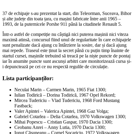
37 de echipaje s-au prezentat la start, din Teleorman, Suceava, Bihor
și alte județe din toata țara, cu mașini fabricate între anii 1965 –
1993, de la puternicele Porshe 911 până la citadinele Renault 5.
Într-o astfel de competiție nu câștigă nici puterea mașinii nici viteza
maximă atinsă, concursul fiind unul de regularitate în care echipajele
sunt penalizate dacă ajung cu întârziere la sosire, dar și dacă ajung
mai repede. Traseul este ținut la secret până cu puțin timp înainte de
startul cursei, mașinile trebuind să treacă pe la niște puncte de pontaj
iar în anumite puncte sunt ascunși arbitri care monitorizează cursa și-
i depunctează pe cei ce nu respectă regulile de circulație.
Lista participanților:
Neculai Marin – Carmen Marin, 1965 Fiat 1300;
Iulian Todirică – Dorina Todirică, 1967 Opel Rekord;
Mircea Tudericiu – Vlad Tudericiu, 1968 Ford Mustang
Fastback;
Valer Apintei – Valerica Apintei, 1968 Gaz Volga;
Gabriel Cotarlea – Delia Cotarlea, 1970 Volkswagen 1300;
Mihai Popescu – Cristian Gaspar, 1970 Dacia 1300;
Ceobanu Anrei – Anny Lutia, 1970 Dacia 1300;
Ionuț Cășuneanu – Cornel Socariciu, 1972 Volkswagen