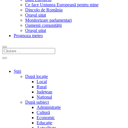
Ce face Uniunea Europeană pentru mine
Dincolo de România
Orașul uitat
Monitorizare parlamentari
Oamenii comunității
Orașul uitat
Prognoza meteo
Știri
După locație
Local
Rural
Județean
Național
După subiect
Administrație
Cultură
Economic
Educație
Actualitate