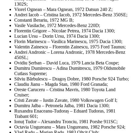
1302S;
Viorel Ognean – Mara Ognean, 1972 Datsun 240 Z;
Andrei Iacob – Cristina Iacob, 1972 Mercedes-Benz 350SE;
Constanti Berariu, 1972 MG B;
Vasile Vasilache, 1972 Mercedes-Benz 220D;
Florentin Grigore – Nicolae Petrea, 1974 Dacia 1300;
Lucian Ursu – Dorin Ursu, 1974 Dacia 1300;
Florin Marinescu – Vasilica Marinescu, 1975 Dacia 1300;
Valentin Zainescu – Florentin Zainescu, 1975 Ford Taunus;
Andrei Andronic – Lorena Andronic, 1978 Mercedes-Benz
450SL;
Ovidiu Șerban – David Luca, 1979 Lancia Beta Coupe;
Dumitru Dumirescu – Adina Dumitrescu, 1979 Oldsmobile
Cutlass Supreme;
Silviu Bărbulescu – Dragoș Dobre, 1980 Porsche 924 Turbo;
Claudiu Jianu – Magda Stan, 1980 Ford Granada;
Oreste Caruceru – Cristina Mavris, 1980 Toyota Land
Cruiser;
Cristi Zavate – Iustin Zavate, 1980 Volkswagen Golf I;
Dumitru Jalba – Petronela Jalba, 1981 Dacia 1300;
Ruxandra Enaceanu-Tudoraș – Eduard Tudoras, 1981
Trabant 601;
Ionuț Tudor – Alexandru Tronciu, 1981 Porshe 911SC;
Octavia Ungureanu – Mara Ungureanu, 1982 Porsche 924;
Vlad Radu – Marian Radu, 1983 Oltcit Club;