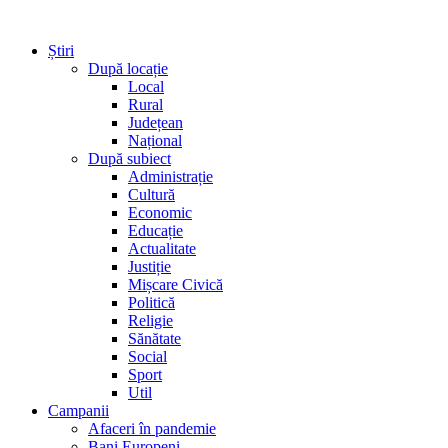
Știri
După locație
Local
Rural
Județean
Național
După subiect
Administrație
Cultură
Economic
Educație
Actualitate
Justiție
Mișcare Civică
Politică
Religie
Sănătate
Social
Sport
Util
Campanii
Afaceri în pandemie
Bani Europeni