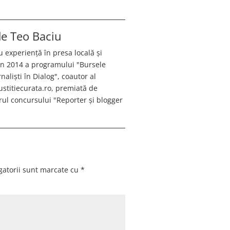
 de
Teo Baciu
u experiență în presa locală și
 în 2014 a programului "Bursele
aliști în Dialog", coautor al
justitiecurata.ro, premiată de
ul concursului "Reporter și blogger
gatorii sunt marcate cu
*