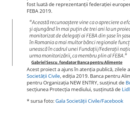
fost luată de reprezentanții federației europe
FEBA 2019.
“
Această recunoaștere vine ca o apreciere a efo
și ajungând în mai puțin de trei ani la un proiec
monitorizat de delegați ai FEBA din șase în șas
în Romania a mai multor bănci regionale funcț
unească în cadrul unei Fundații/Federații națio
urma monitorizării, ca membru plin al FEBA
.”
Gabriel Sescu, fondator Banca pentru Alimente
Acest proiect a ajuns în atenția publică, zilele 
Societății Civile
, ediția 2019. Banca pentru Ali
pentru Organizația NEW ENTRY, susținut de
B
secțiunea Protecția mediului, susținută de
Lid
* sursa foto:
Gala Societății Civile/Facebook