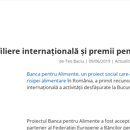
iliere internațională și premii p
de
Teo Baciu
|
09/06/2019
|
Actuali
Banca pentru Alimente, un proiect social care
risipei alimentare
în România, a primit recunoa
internațională a activității desfășurate la Bucu
Proiectul Banca pentru Alimente a fost accepta
partener al Federației Europene a Băncilor pe