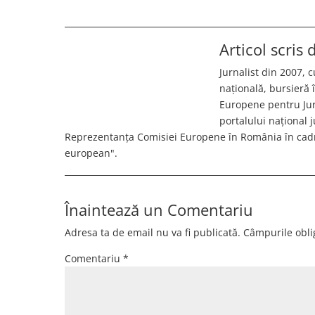
Articol scris
Jurnalist din 2007, c
națională, bursieră
Europene pentru Jurn
portalului național 
Reprezentanța Comisiei Europene în România în cadr
european".
Înaintează un Comentariu
Adresa ta de email nu va fi publicată.
Câmpurile obli
Comentariu
*