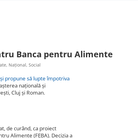
entru Banca pentru Alimente
tate
,
Național
,
Social
-și propune să lupte împotriva
șterea națională și
rești, Cluj și Roman.
t, de curând, ca proiect
ntru Alimente (FEBA). Decizia a