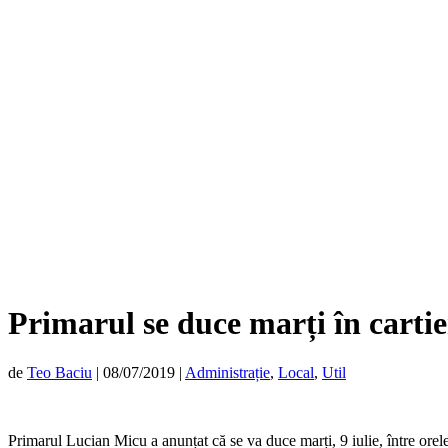
Primarul se duce marți în cart
de
Teo Baciu
|
08/07/2019
|
Administrație
,
Local
,
Util
Primarul Lucian Micu a anunțat că se va duce marți, 9 iulie, între orel