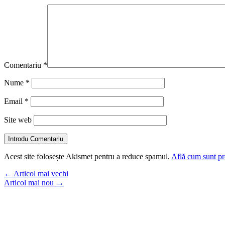
Comentariu
*
Nume
*
Email
*
Site web
Introdu Comentariu
Acest site folosește Akismet pentru a reduce spamul.
Află cum sunt pro
←
Articol mai vechi
Articol mai nou
→