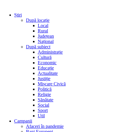
Știri
După locație
Local
Rural
Județean
Național
După subiect
Administrație
Cultură
Economic
Educație
Actualitate
Justiție
Mișcare Civică
Politică
Religie
Sănătate
Social
Sport
Util
Campanii
Afaceri în pandemie
Bani Europeni