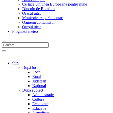
Ce face Uniunea Europeană pentru mine
Dincolo de România
Orașul uitat
Monitorizare parlamentari
Oamenii comunității
Orașul uitat
Prognoza meteo
Știri
După locație
Local
Rural
Județean
Național
După subiect
Administrație
Cultură
Economic
Educație
Actualitate