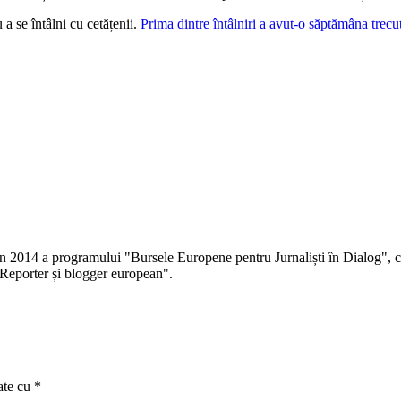
 a se întâlni cu cetățenii.
Prima dintre întâlniri a avut-o săptămâna trec
 în 2014 a programului "Bursele Europene pentru Jurnaliști în Dialog", co
Reporter și blogger european".
ate cu
*