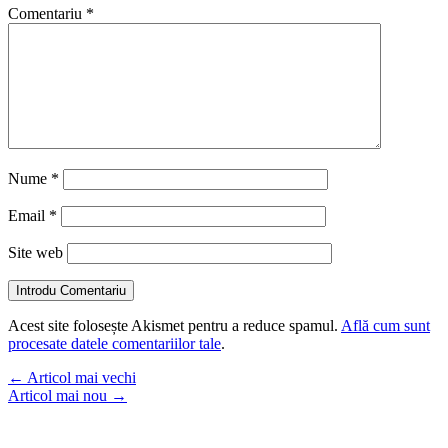
Comentariu
*
Nume
*
Email
*
Site web
Introdu Comentariu
Acest site folosește Akismet pentru a reduce spamul.
Află cum sunt
procesate datele comentariilor tale
.
←
Articol mai vechi
Articol mai nou
→