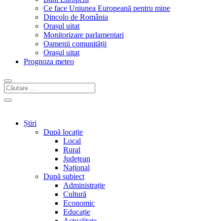
Ce face Uniunea Europeană pentru mine
Dincolo de România
Orașul uitat
Monitorizare parlamentari
Oamenii comunității
Orașul uitat
Prognoza meteo
Știri
După locație
Local
Rural
Județean
Național
După subiect
Administrație
Cultură
Economic
Educație
Actualitate