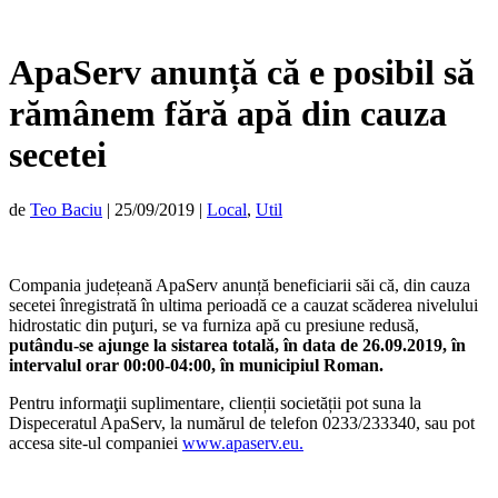
ApaServ anunță că e posibil să
rămânem fără apă din cauza
secetei
de
Teo Baciu
|
25/09/2019
|
Local
,
Util
Compania județeană ApaServ anunță beneficiarii săi că, din cauza
secetei înregistrată în ultima perioadă ce a cauzat scăderea nivelului
hidrostatic din puţuri, se va furniza apă cu presiune redusă,
putându-se ajunge la sistarea totală, în data de 26.09.2019, în
intervalul orar 00:00-04:00, în municipiul Roman.
Pentru informaţii suplimentare, clienții societății pot suna la
Dispeceratul ApaServ, la numărul de telefon 0233/233340, sau pot
accesa site-ul companiei
www.apaserv.eu.