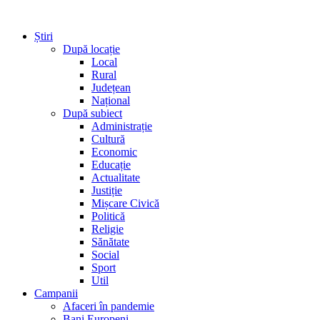
Știri
După locație
Local
Rural
Județean
Național
După subiect
Administrație
Cultură
Economic
Educație
Actualitate
Justiție
Mișcare Civică
Politică
Religie
Sănătate
Social
Sport
Util
Campanii
Afaceri în pandemie
Bani Europeni