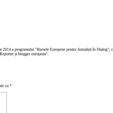
 în 2014 a programului "Bursele Europene pentru Jurnaliști în Dialog", co
Reporter și blogger european".
ate cu
*