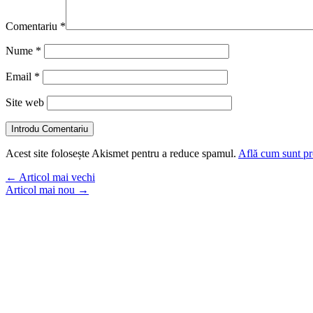
Comentariu
*
Nume
*
Email
*
Site web
Introdu Comentariu
Acest site folosește Akismet pentru a reduce spamul.
Află cum sunt pro
←
Articol mai vechi
Articol mai nou
→