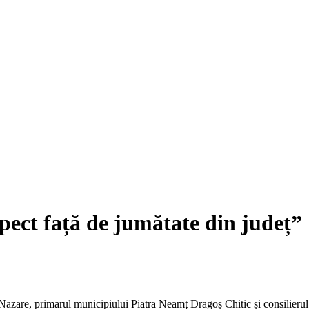
ect față de jumătate din județ”
re, primarul municipiului Piatra Neamț Dragoș Chitic și consilierul 