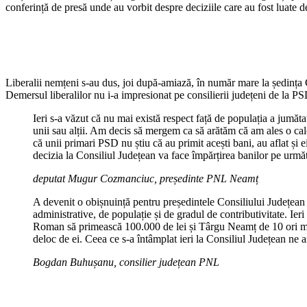
conferință de presă unde au vorbit despre deciziile care au fost luate 
Liberalii nemțeni s-au dus, joi după-amiază, în număr mare la ședința 
Demersul liberalilor nu i-a impresionat pe consilierii județeni de la 
Ieri s-a văzut că nu mai există respect față de populația a jum
unii sau alții. Am decis să mergem ca să arătăm că am ales o cal
că unii primari PSD nu știu că au primit acești bani, au aflat și 
decizia la Consiliul Județean va face împărțirea banilor pe următoa
deputat Mugur Cozmanciuc, președinte PNL Neamț
A devenit o obișnuință pentru președintele Consiliului Județean Ne
administrative, de populație și de gradul de contributivitate. Ier
Roman să primească 100.000 de lei și Târgu Neamț de 10 ori mai mu
deloc de ei. Ceea ce s-a întâmplat ieri la Consiliul Județean ne ar
Bogdan Buhușanu, consilier județean PNL