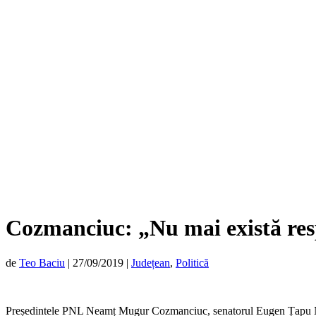
Cozmanciuc: „Nu mai există resp
de
Teo Baciu
|
27/09/2019
|
Județean
,
Politică
Președintele PNL Neamț Mugur Cozmanciuc, senatorul Eugen Țapu Naza