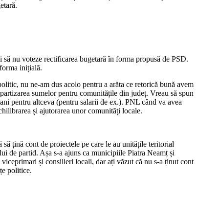
etară.
ni să nu voteze rectificarea bugetară în forma propusă de PSD.
forma inițială.
politic, nu ne-am dus acolo pentru a arăta ce retorică bună avem
epartizarea sumelor pentru comunitățile din județ. Vreau să spun
e bani pentru altceva (pentru salarii de ex.). PNL când va avea
echilibrarea și ajutorarea unor comunități locale.
ă țină cont de proiectele pe care le au unitățile teritorial
ului de partid. Așa s-a ajuns ca municipiile Piatra Neamț și
ceprimari și consilieri locali, dar ați văzut că nu s-a ținut cont
e politice.