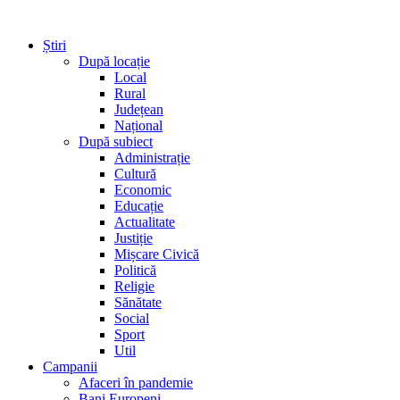
Știri
După locație
Local
Rural
Județean
Național
După subiect
Administrație
Cultură
Economic
Educație
Actualitate
Justiție
Mișcare Civică
Politică
Religie
Sănătate
Social
Sport
Util
Campanii
Afaceri în pandemie
Bani Europeni