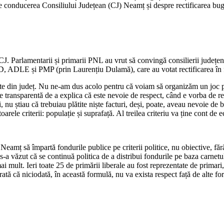
de conducerea Consiliului Județean (CJ) Neamț și despre rectificarea bug
CJ. Parlamentarii și primarii PNL au vrut să convingă consilierii județe
PSD, ADLE și PMP (prin Laurențiu Dulamă), care au votat rectificarea în 
ătate din județ. Nu ne-am dus acolo pentru că voiam să organizăm un joc 
e transparentă de a explica că este nevoie de respect, când e vorba de r
ei, nu știau că trebuiau plătite niște facturi, deși, poate, aveau nevoie d
rele criterii: populație și suprafață. Al treilea criteriu va ține cont de 
amț să împartă fondurile publice pe criterii politice, nu obiective, fără s
i s-a văzut că se continuă politica de a distribui fondurile pe baza carnet
lt. Ieri toate 25 de primării liberale au fost reprezentate de primari, vi
ată că niciodată, în această formulă, nu va exista respect față de alte forț