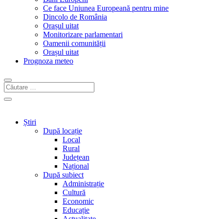
Ce face Uniunea Europeană pentru mine
Dincolo de România
Orașul uitat
Monitorizare parlamentari
Oamenii comunității
Orașul uitat
Prognoza meteo
Știri
După locație
Local
Rural
Județean
Național
După subiect
Administrație
Cultură
Economic
Educație
Actualitate