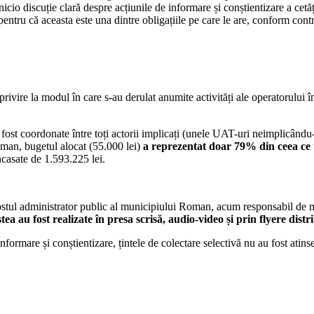
io discuție clară despre acțiunile de informare și conștientizare a cetățe
 pentru că aceasta este una dintre obligațiile pe care le are, conform cont
vire la modul în care s-au derulat anumite activități ale operatorului 
fost coordonate între toți actorii implicați (unele UAT-uri neimplicându-s
oman, bugetul alocat (55.000 lei)
a reprezentat doar 79% din ceea ce 
încasate de 1.593.225 lei.
stul administrator public al municipiului Roman, acum responsabil de 
a au fost realizate în presa scrisă, audio-video și prin flyere distri
nformare și conștientizare, țintele de colectare selectivă nu au fost atins