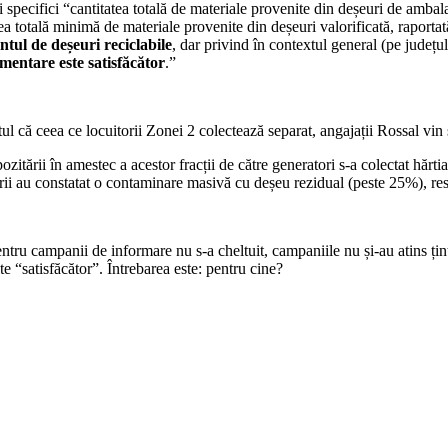
 specifici “cantitatea totală de materiale provenite din deșeuri de ambalaje
a totală minimă de materiale provenite din deșeuri valorificată, raportată
entul de deșeuri reciclabile
, dar privind în contextul general (pe județu
entare este satisfăcător
.”
 că ceea ce locuitorii Zonei 2 colectează separat, angajații Rossal vin ș
ozitării în amestec a acestor fracții de către generatori s-a colectat hărti
rătorii au constatat o contaminare masivă cu deșeu rezidual (peste 25%), r
tru campanii de informare nu s-a cheltuit, campaniile nu și-au atins ținta,
 “satisfăcător”. Întrebarea este: pentru cine?