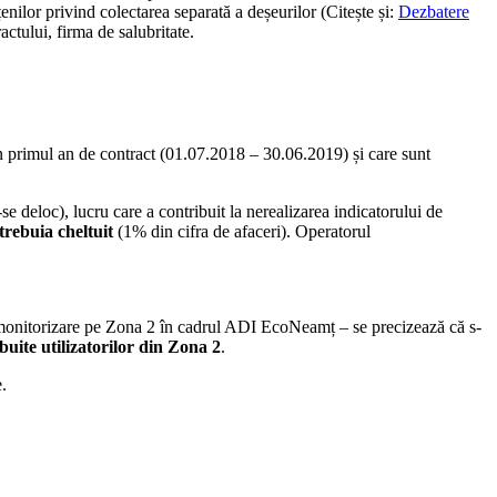
nilor privind colectarea separată a deșeurilor (Citește și:
Dezbatere
ractului, firma de salubritate.
în primul an de contract (01.07.2018 – 30.06.2019) și care sunt
e deloc), lucru care a contribuit la nerealizarea indicatorului de
trebuia cheltuit
(1% din cifra de afaceri). Operatorul
monitorizare pe Zona 2 în cadrul ADI EcoNeamț – se precizează că s-
buite utilizatorilor din Zona 2
.
e.