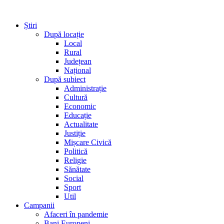
Știri
După locație
Local
Rural
Județean
Național
După subiect
Administrație
Cultură
Economic
Educație
Actualitate
Justiție
Mișcare Civică
Politică
Religie
Sănătate
Social
Sport
Util
Campanii
Afaceri în pandemie
Bani Europeni