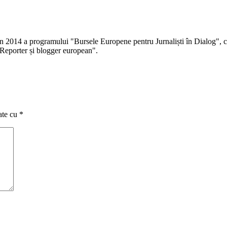
 în 2014 a programului "Bursele Europene pentru Jurnaliști în Dialog", co
Reporter și blogger european".
ate cu
*