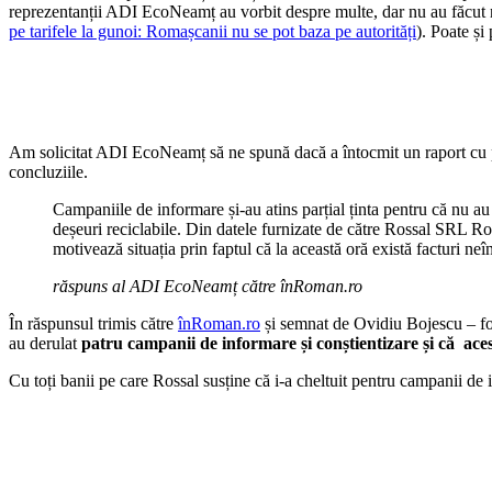
reprezentanții ADI EcoNeamț au vorbit despre multe, dar nu au făcut nic
pe tarifele la gunoi: Romașcanii nu se pot baza pe autorități
). Poate și
Am solicitat ADI EcoNeamț să ne spună dacă a întocmit un raport cu pri
concluziile.
Campaniile de informare și-au atins parțial ținta pentru că nu au 
deșeuri reciclabile. Din datele furnizate de către Rossal SRL R
motivează situația prin faptul că la această oră există facturi ne
răspuns al ADI EcoNeamț către înRoman.ro
În răspunsul trimis către
înRoman.ro
și semnat de Ovidiu Bojescu – fo
au derulat
patru campanii de informare și conștientizare și că aceste
Cu toți banii pe care Rossal susține că i-a cheltuit pentru campanii de i