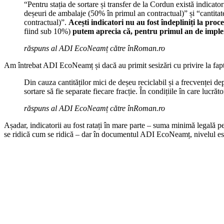
“Pentru stația de sortare și transfer de la Cordun există indicatori
deșeuri de ambalaje (50% în primul an contractual)” și “cantitate
contractual)”.
Acești indicatori nu au fost îndepliniți la proc
fiind sub 10%)
putem aprecia că, pentru primul an de implem
răspuns al ADI EcoNeamț către înRoman.ro
Am întrebat ADI EcoNeamț și dacă au primit sesizări cu privire la faptul
Din cauza cantităților mici de deșeu reciclabil și a frecvenței dep
sortare să fie separate fiecare fracție. În condițiile în care luc
răspuns al ADI EcoNeamț către înRoman.ro
Așadar, indicatorii au fost ratați în mare parte – suma minimă legală pen
se ridică cum se ridică – dar în documentul ADI EcoNeamț, nivelul este