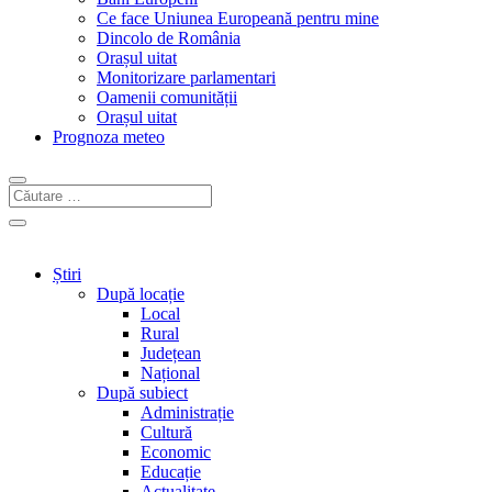
Ce face Uniunea Europeană pentru mine
Dincolo de România
Orașul uitat
Monitorizare parlamentari
Oamenii comunității
Orașul uitat
Prognoza meteo
Știri
După locație
Local
Rural
Județean
Național
După subiect
Administrație
Cultură
Economic
Educație
Actualitate