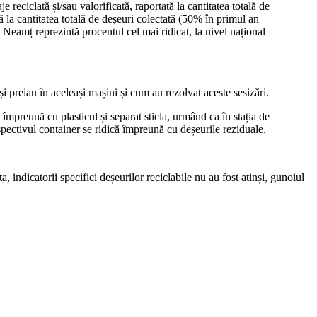
 reciclată și/sau valorificată, raportată la cantitatea totală de
 la cantitatea totală de deșeuri colectată (50% în primul an
l Neamț reprezintă procentul cel mai ridicat, la nivel național
i preiau în aceleași mașini și cum au rezolvat aceste sesizări.
a împreună cu plasticul și separat sticla, urmând ca în stația de
espectivul container se ridică împreună cu deșeurile reziduale.
 indicatorii specifici deșeurilor reciclabile nu au fost atinși, gunoiul