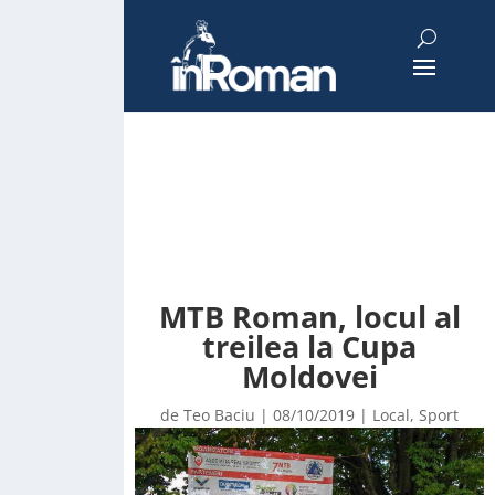
MTB Roman, locul al
treilea la Cupa
Moldovei
de
Teo Baciu
|
08/10/2019
|
Local
,
Sport