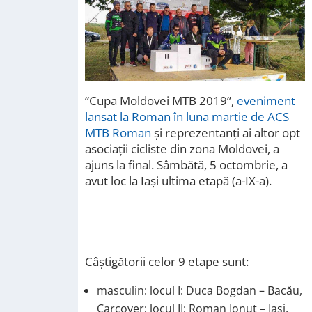
“Cupa Moldovei MTB 2019”,
eveniment
lansat la Roman în luna martie de ACS
MTB Roman
și reprezentanți ai altor opt
asociații cicliste din zona Moldovei, a
ajuns la final. Sâmbătă, 5 octombrie, a
avut loc la Iași ultima etapă (a-IX-a).
Câștigătorii celor 9 etape sunt:
masculin: locul I: Duca Bogdan – Bacău,
Carcover; locul II: Roman Ionuț – Iași,