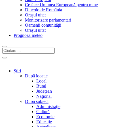
Ce face Uniunea Europeană pentru mine
Dincolo de România
Orașul uitat
Monitorizare parlamentari
Oamenii comunității
Orașul uitat
Prognoza meteo
Știri
După locație
Local
Rural
Județean
Național
După subiect
Administrație
Cultură
Economic
Educație
Actualitate