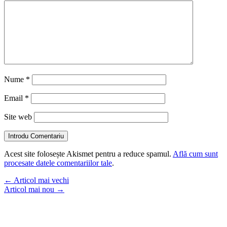
Nume
*
Email
*
Site web
Introdu Comentariu
Acest site folosește Akismet pentru a reduce spamul.
Află cum sunt
procesate datele comentariilor tale
.
←
Articol mai vechi
Articol mai nou
→