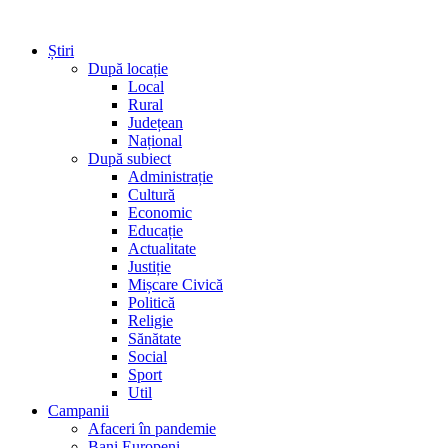
Știri
După locație
Local
Rural
Județean
Național
După subiect
Administrație
Cultură
Economic
Educație
Actualitate
Justiție
Mișcare Civică
Politică
Religie
Sănătate
Social
Sport
Util
Campanii
Afaceri în pandemie
Bani Europeni