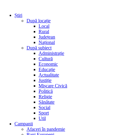
Știri
După locație
Local
Rural
Județean
Național
După subiect
Administrație
Cultură
Economic
Educație
Actualitate
Justiție
Mișcare Civică
Politică
Religie
Sănătate
Social
Sport
Util
Campanii
Afaceri în pandemie
Bani Europeni