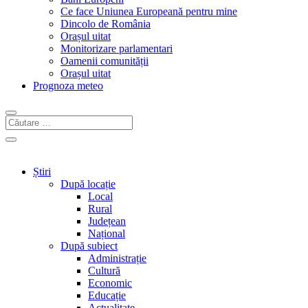
Ce face Uniunea Europeană pentru mine
Dincolo de România
Orașul uitat
Monitorizare parlamentari
Oamenii comunității
Orașul uitat
Prognoza meteo
Știri
După locație
Local
Rural
Județean
Național
După subiect
Administrație
Cultură
Economic
Educație
Actualitate