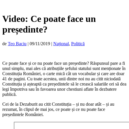
Video: Ce poate face un
președinte?
de
Teo Baciu
|
09/11/2019
|
Național
,
Politică
Ce poate face și ce nu poate face un președinte? Răspunsul pare a fi
unul simplu, mai ales că atribuțiile șefului statului sunt menționate în
Constituția României, o carte mică cât un vocabular și care are doar
41 de pagini. Cu toate acestea, unii dintre noi nu au citit niciodată
Constituția și așteaptă ca președintele să le crească salariile ori să dea
legi împotriva sau în favoarea unor chestiuni aflate în dezbatere
publică.
Cei de la Dezaburit au citit Constituția – și nu doar atât – și au
rezumat, în clipul de mai jos, ce poate și ce nu poate face
președintele României.