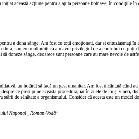
u inițiat această acțiune pentru a ajuta persoane bolnave, în condițiile în
pentru a dona sânge. Am fost cu toții emoționați, dar si entuziasmați în 
rocedura, suntem mulțumiți ca am avut privilegiul de a contribui cu puțin
i să doneze sânge, deoarece sunt persoane care au mare nevoie de astfel 
inițiativă, au hotărât să facă un gest umanitar. Am fost încântată când a
 despre ce presupune această procedură, iar în zilele de joi și vineri, dis
a stării de sănătate a organismului. Consider că acesta este un model dem
egiului Național „Roman-Vodă”