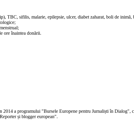
p), TBC, sifilis, malarie, epilepsie, ulcer, diabet zaharat, boli de inimă, 
tologice;
 menstrual;
e ore înaintea donării.
 în 2014 a programului "Bursele Europene pentru Jurnaliști în Dialog", co
Reporter și blogger european".