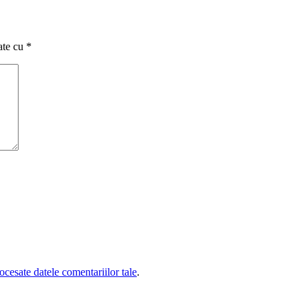
ate cu
*
cesate datele comentariilor tale
.