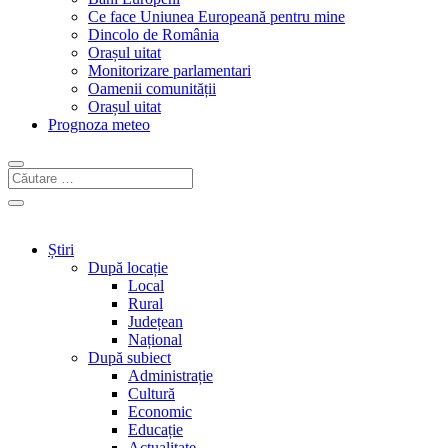
Ce face Uniunea Europeană pentru mine
Dincolo de România
Orașul uitat
Monitorizare parlamentari
Oamenii comunității
Orașul uitat
Prognoza meteo
Știri
După locație
Local
Rural
Județean
Național
După subiect
Administrație
Cultură
Economic
Educație
Actualitate