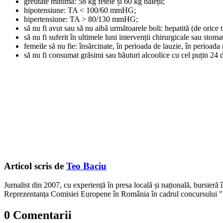
greutate minimă: 58 kg fetele și 60 kg băieții;
hipotensiune: TA < 100/60 mmHG;
hipertensiune: TA > 80/130 mmHG;
să nu fi avut sau să nu aibă următoarele boli: hepatită (de orice ti
să nu fi suferit în ultimele luni intervenții chirurgicale sau stoma
femeile să nu fie: însărcinate, în perioada de lauzie, în perioada
să nu fi consumat grăsimi sau băuturi alcoolice cu cel puțin 24 d
Articol scris de
Teo Baciu
Jurnalist din 2007, cu experiență în presa locală și națională, bursieră
Reprezentanța Comisiei Europene în România în cadrul concursului "
0 Comentarii