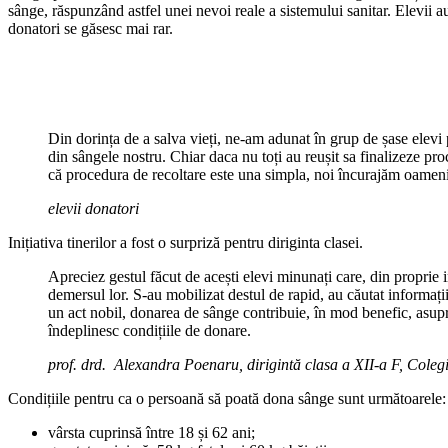
sânge, răspunzând astfel unei nevoi reale a sistemului sanitar. Elevii a
donatori se găsesc mai rar.
Din dorința de a salva vieți, ne-am adunat în grup de șase elevi 
din sângele nostru. Chiar daca nu toți au reușit sa finalizeze p
că procedura de recoltare este una simpla, noi încurajăm oameni
elevii donatori
Inițiativa tinerilor a fost o surpriză pentru diriginta clasei.
Apreciez gestul făcut de acești elevi minunați care, din proprie 
demersul lor. S-au mobilizat destul de rapid, au căutat informații
un act nobil, donarea de sânge contribuie, în mod benefic, asupr
îndeplinesc condițiile de donare.
prof. drd. Alexandra Poenaru
, dirigintă clasa a XII-a F, Col
Condițiile pentru ca o persoană să poată dona sânge sunt următoarele:
vârsta cuprinsă între 18 și 62 ani;