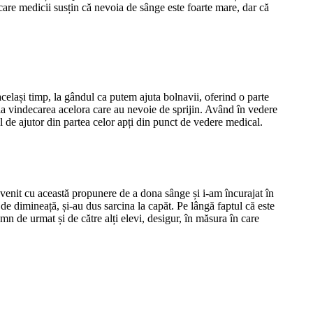
 care medicii susțin că nevoia de sânge este foarte mare, dar că
același timp, la gândul ca putem ajuta bolnavii, oferind o parte
 la vindecarea acelora care au nevoie de sprijin. Având în vedere
de ajutor din partea celor apți din punct de vedere medical.
u venit cu această propunere de a dona sânge și i-am încurajat în
 de dimineață, și-au dus sarcina la capăt. Pe lângă faptul că este
n de urmat și de către alți elevi, desigur, în măsura în care