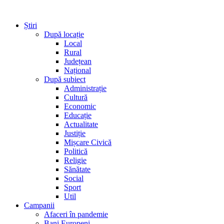
Știri
După locație
Local
Rural
Județean
Național
După subiect
Administrație
Cultură
Economic
Educație
Actualitate
Justiție
Mișcare Civică
Politică
Religie
Sănătate
Social
Sport
Util
Campanii
Afaceri în pandemie
Bani Europeni