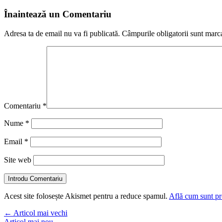
Înaintează un Comentariu
Adresa ta de email nu va fi publicată.
Câmpurile obligatorii sunt marc
Comentariu
*
Nume
*
Email
*
Site web
Introdu Comentariu
Acest site folosește Akismet pentru a reduce spamul.
Află cum sunt pro
←
Articol mai vechi
Articol mai nou
→