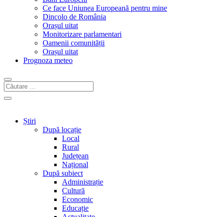
Ce face Uniunea Europeană pentru mine
Dincolo de România
Orașul uitat
Monitorizare parlamentari
Oamenii comunității
Orașul uitat
Prognoza meteo
Știri
După locație
Local
Rural
Județean
Național
După subiect
Administrație
Cultură
Economic
Educație
Actualitate