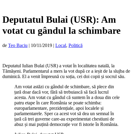
Deputatul Bulai (USR): Am
votat cu gândul la schimbare
de
Teo Baciu
|
10/11/2019
|
Local
,
Politică
Deputatul Iulian Bulai (USR) a votat în localitatea natală, la
Tămășeni. Parlamentarul a mers la vot după ce a ieșit de la slujba de
duminică. El a venit împreună cu soția, cei doi copii și socrul său.
Am votat astăzi cu gândul de schimbare, să plece din
țară doar dacă vor, fără să trebuiască să facă lucrul
acesta. Am votat cu gândul că suntem în a doua din cele
patru etape în care România se poate schimba:
europarlamentare, prezidențiale, apoi localele și
parlamentarele. Sper ca acest vot să dea un semnal în
țară că trei guverne care-au experimentat chestiuni de
abuz și mai puțină democrație vor fi istorie în România.