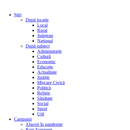
Știri
După locație
Local
Rural
Județean
Național
După subiect
Administrație
Cultură
Economic
Educație
Actualitate
Justiție
Mișcare Civică
Politică
Religie
Sănătate
Social
Sport
Util
Campanii
Afaceri în pandemie
Bani Europeni