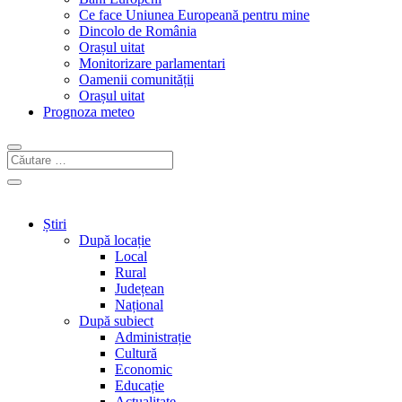
Ce face Uniunea Europeană pentru mine
Dincolo de România
Orașul uitat
Monitorizare parlamentari
Oamenii comunității
Orașul uitat
Prognoza meteo
Știri
După locație
Local
Rural
Județean
Național
După subiect
Administrație
Cultură
Economic
Educație
Actualitate