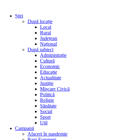
Știri
După locație
Local
Rural
Județean
Național
După subiect
Administrație
Cultură
Economic
Educație
Actualitate
Justiție
Mișcare Civică
Politică
Religie
Sănătate
Social
Sport
Util
Campanii
Afaceri în pandemie
Bani Europeni