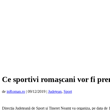
Ce sportivi romașcani vor fi pr
de
inRoman.ro
|
09/12/2019
|
Județean
,
Sport
Direcția Județeană de Sport și Tineret Neamț va organiza, pe data de 1