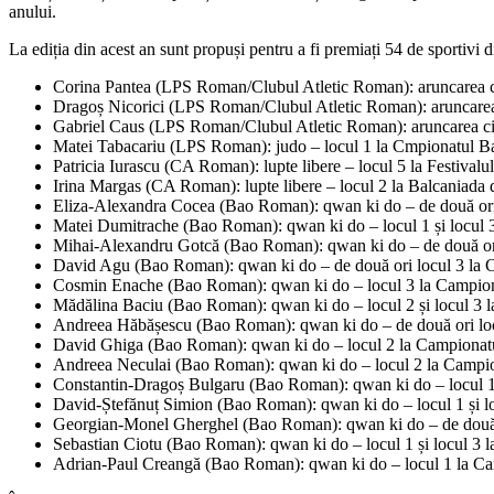
anului.
La ediția din acest an sunt propuși pentru a fi premiați 54 de sportivi d
Corina Pantea (LPS Roman/Clubul Atletic Roman): aruncarea cioc
Dragoș Nicorici (LPS Roman/Clubul Atletic Roman): aruncarea ci
Gabriel Caus (LPS Roman/Clubul Atletic Roman): aruncarea cioca
Matei Tabacariu (LPS Roman): judo – locul 1 la Cmpionatul B
Patricia Iurascu (CA Roman): lupte libere – locul 5 la Festivalu
Irina Margas (CA Roman): lupte libere – locul 2 la Balcaniada 
Eliza-Alexandra Cocea (Bao Roman): qwan ki do – de două ori l
Matei Dumitrache (Bao Roman): qwan ki do – locul 1 și locul 3
Mihai-Alexandru Gotcă (Bao Roman): qwan ki do – de două ori l
David Agu (Bao Roman): qwan ki do – de două ori locul 3 la Ca
Cosmin Enache (Bao Roman): qwan ki do – locul 3 la Campionat
Mădălina Baciu (Bao Roman): qwan ki do – locul 2 și locul 3 la
Andreea Hăbășescu (Bao Roman): qwan ki do – de două ori locu
David Ghiga (Bao Roman): qwan ki do – locul 2 la Campionatul 
Andreea Neculai (Bao Roman): qwan ki do – locul 2 la Campiona
Constantin-Dragoș Bulgaru (Bao Roman): qwan ki do – locul 1 ș
David-Ștefănuț Simion (Bao Roman): qwan ki do – locul 1 și loc
Georgian-Monel Gherghel (Bao Roman): qwan ki do – de două or
Sebastian Ciotu (Bao Roman): qwan ki do – locul 1 și locul 3 l
Adrian-Paul Creangă (Bao Roman): qwan ki do – locul 1 la Camp